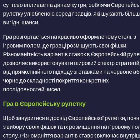
суттєво впливає на динаміку гри, роблячи Європейсь
рулетку улюбленою серед гравців, які шукають більш
вигідні шанси.
Гра розгортається на красиво оформленому столі, з
ігровим полем, де гравці розміщують свої фішки.
Різноманітність варіантів ставок в Європейській руле
дозволяє використовувати широкий спектр стратегій
від прямолінійного підходу зі ставками на червоне аб
чорне до складності покриття конкретних
послідовностей чисел.
Гра в Європейську рулетку
Щоб зануритися в досвід Європейської рулетки, почн
з вибору своїх фішок та їх розміщення на ігровому пол
столу. Різноманіття варіантів ставок включає внутріш