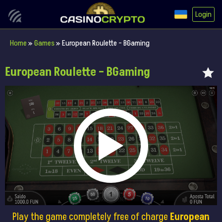
Login
Home
»
Games
»
European Roulette – BGaming
European Roulette – BGaming
Play the game completely free of charge
European