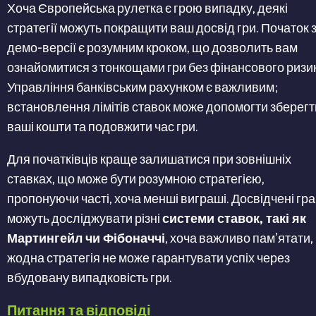
Хоча Європейська рулетка є грою випадку, деякі
стратегії можуть покращити ваш досвід гри. Початок 
демо-версії є розумним кроком, що дозволить вам
ознайомитися з тонкощами гри без фінансового ризик
Управління банківським рахунком є важливим;
встановлення лімітів ставок може допомогти зберегт
ваші кошти та подовжити час гри.
Для початківців краще залишатися при зовнішніх
ставках, що може бути розумною стратегією,
пропонуючи часті, хоча менші виграші. Досвідчені гра
можуть досліджувати різні
системи ставок, такі як
Мартингейл чи Фібоначчі
, хоча важливо пам’ятати,
жодна стратегія не може гарантувати успіх через
вбудовану випадковість гри.
Питання та відповіді