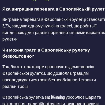
Яка виграшна перевага в Європейській рулет
Виграшна перевага в Європейській рулетці становит
2,7%, завдяки одному нулю на колесі, що робить її
вигіднішою для гравців порівняно з іншими варіанта
рулетки.
Чи можна грати в Європейську рулетку
безкоштовно?
Так, багато платформ пропонують демо-версію
Європейської рулетки, що дозволяє гравцям
насолоджуватися грою без необхідності ставити
реальні гроші.
Європейська рулетка від BGaming уособлює шарм та
захоплення традиційної рулетки, використовуючи