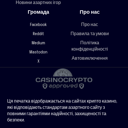
Новини азартних ігор
Громада
Про нас
Facebook
Про нас
Reddit
Правила та умови
Medium
Політика
конфіденційності
Mastodon
Автовиключення
X
Ця печатка відображається на сайтах крипто казино,
які відповідають стандартам азартного сайту з
повними гарантіями надійності, захищеності та
безпеки.