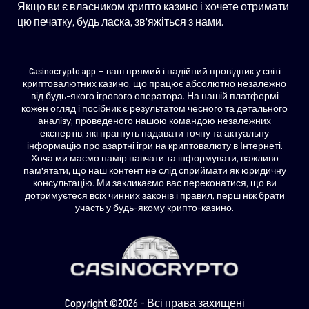
Якщо ви є власником крипто казино і хочете отримати
цю печатку, будь ласка, зв'яжіться з нами.
Casinocrypto.app — ваш прямий і надійний провідник у світі
криптовалютних казино, що працює абсолютно незалежно
від будь-якого ігрового оператора. На нашій платформі
кожен огляд і посібник є результатом чесного та детального
аналізу, проведеного нашою командою незалежних
експертів, які прагнуть надавати точну та актуальну
інформацію про азартні ігри на криптовалюту в Інтернеті.
Хоча ми маємо намір навчати та інформувати, важливо
пам'ятати, що наш контент не слід сприймати як юридичну
консультацію. Ми закликаємо вас переконатися, що ви
дотримуєтеся всіх чинних законів і правил, перш ніж брати
участь у будь-якому крипто-казино.
Copyright ©2026 - Всі права захищені