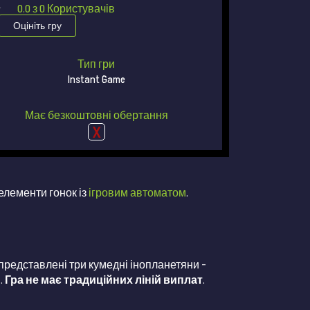
★
★
0.0
з
0
Користувачів
Оцініть гру
Тип гри
Instant Game
Має безкоштовні обертання
елементи гонок із
ігровим автоматом
.
і представлені три кумедні інопланетяни –
.
Гра не має традиційних ліній виплат
.