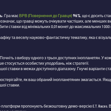
ть
: Гра має
ВРВ (Повернення до Гравця)
96%
, що є досить ст
 означає, що гравці можуть очікувати частіших, але менших в
обити ставки від мінімальних 0,01 монет до максимальних 1 0
графіку та веселу науково-фантастичну тематику, яка є візу
 Почніть з вибору одного з трьох доступних інопланетян. У к
ше стосується особистих уподобань, ніж стратегії.
ашої ставки в межах доступного діапазону. Гнучкі варіанти 
 спостерігайте, як ваш обраний інопланетянин змагається. Як
шої ставки.
о платформ пропонують безкоштовну демо-версію E.T. Races. 