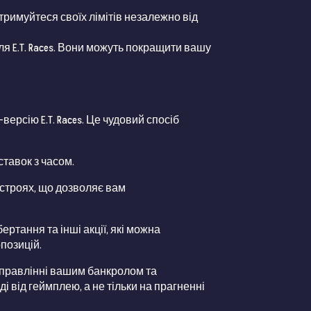
тримуйтеся своїх лімітів незалежно від
я E.T. Races. Вони можуть покращити вашу
рсію E.T. Races. Це чудовий спосіб
ставок з часом.
истроях, що дозволяє вам
ртання та інші акції, які можна
опозицій.
правлінні вашим банкролом та
і від геймплею, а не тільки на прагненні