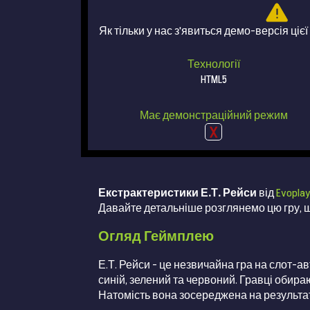
Як тільки у нас з'явиться демо-версія цієї
Технології
HTML5
Має демонстраційний режим
Екстрактеристики Е.Т. Рейси
від
Evopla
Давайте детальніше розглянемо цю гру, що
Огляд Геймплею
Е.Т. Рейси – це незвичайна гра на слот-ав
синій, зелений та червоний. Гравці обира
Натомість вона зосереджена на результаті