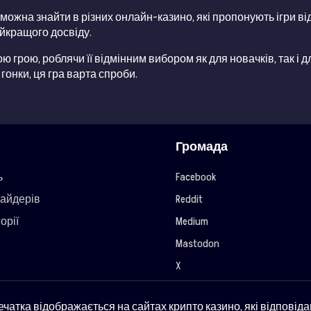
es можна знайти в різних онлайн-казино, які пропонують ігри в
йкращого досвіду.
ою грою, роблячи її відмінним вибором як для новачків, так і 
гонки, ця гра варта спроби.
Громада
ь
Facebook
айдерів
Reddit
орії
Medium
Mastodon
X
ечатка відображається на сайтах крипто казино, які відповід