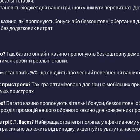
реальні ставки.
становіть бюджет для вашої гри, щоб уникнути перевитрат. До
 казино, які пропонують бонуси або безкоштовні обертання дл
 без додаткових витрат.
но?
Так, багато онлайн-казино пропонують безкоштовну демо-ве
тим, як робити реальні ставки.
ces становить 96%, що свідчить про чесний повернення ваших 
их пристроях?
Так, гра оптимізована для гри на мобільних пр
а iOS пристроях.
es?
Багато казино пропонують вітальні бонуси, безкоштовні обе
рте розділ промоцій вашого обраного казино для конкретних пр
рі E.T. Races?
Найкраща стратегія полягає у ефективному у
гра сильно залежить від випадку, акцентуйте увагу на насолод