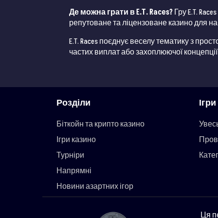
Де можна грати в E.T. Races?
Гру E.T. Rac
репутоване та ліцензоване казино для на
E.T. Races поєднує веселу тематику з прост
частих виплат або захоплюючої концепції 
Розділи
Ігри
Біткойн та крипто казино
Увес
Ігри казино
Пров
Турніри
Катег
Напрямні
Новини азартних ігор
Ця п