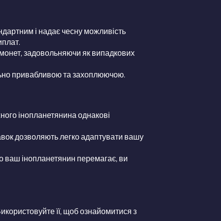
андартним і надає чесну можливість
иплат.
00 монет, задовольняючи як випадкових
ально привабливою та захоплюючою.
ожного інопланетянина однакові
ставок дозволяють легко адаптувати вашу
що ваш інопланетянин перемагає, ви
Використовуйте її, щоб ознайомитися з