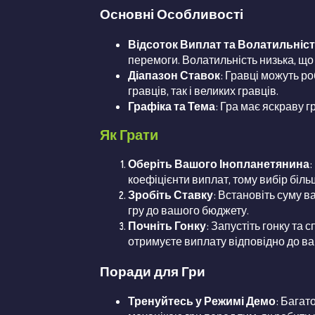
Основні Особливості
Відсоток Виплат та Волатильніс
перемоги. Волатильність низька, що
Діапазон Ставок
: Гравці можуть р
гравців, так і великих гравців.
Графіка та Тема
: Гра має яскраву 
Як Грати
Оберіть Вашого Інопланетянина
:
коефіцієнти виплат, тому вибір біль
Зробіть Ставку
: Встановіть суму в
гру до вашого бюджету.
Почніть Гонку
: Запустіть гонку та
отримуєте виплату відповідно до ва
Поради для Гри
Тренуйтесь у Режимі Демо
: Багат