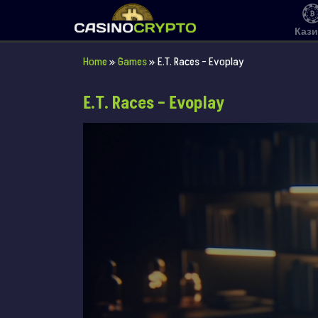
Каз
Home
»
Games
»
E.T. Races – Evoplay
E.T. Races – Evoplay