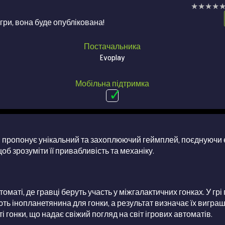
★★★★
★★★★
 гри, вона буде опублікована!
Постачальника
Evoplay
Мобільна підтримка
y
пропонує унікальний та захоплюючий геймплей, поєднуючи 
б зрозуміти її привабливість та механіку.
томаті, де гравці беруть участь у міжгалактичних гонках. У гр
ють інопланетянина для гонки, а результат визначає їх виграш
 гонки, що надає свіжий погляд на світ ігрових автоматів.