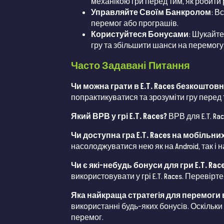
механікою гри перед тим, як робити 
Управляйте Своїм Банкролом
: В
перемог або програшів.
Користуйтеся Бонусами
: Шукайте
гру та збільшити шанси на перемогу
Часто Задавані Питання
Чи можна грати в E.T. Races безкоштов
попрактикуватися та зрозуміти гру перед 
Який ВРВ у грі E.T. Races?
ВРВ для E.T. Ra
Чи доступна гра E.T. Races на мобільн
насолоджуватися нею як на Android, так і н
Чи є які-небудь бонуси для гри E.T. Rac
використовувати у грі E.T. Races. Переві
Яка найкраща стратегія для перемоги в г
використанні будь-яких бонусів. Оскільки 
перемог.