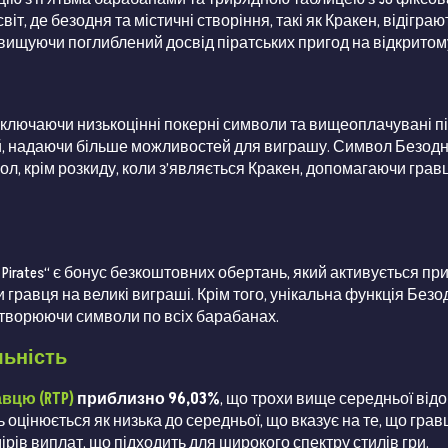
віт, де безодня та містичні створіння, такі як Кракен, відігра
ищуючи поглиблений досвід піратських пригод на відкритому
включаючи низькоцінні покерні символи та вищеоплачувані пі
ій, надаючи більше можливостей для виграшу. Символ Безодні
ол, крім розкиду, коли з’являється Кракен, допомагаючи гр
 Pirates“ є бонус безкоштовних обертань, який активується пр
гравця на великі виграші. Крім того, унікальна функція Безо
етворюючи символи по всіх барабанах.
льність
вцю (RTP)
приблизно 96,03%
, що трохи вище середньої відо
оцінюється як низька до середньої, що вказує на те, що гра
рів виплат, що підходить для широкого спектру стилів гри.