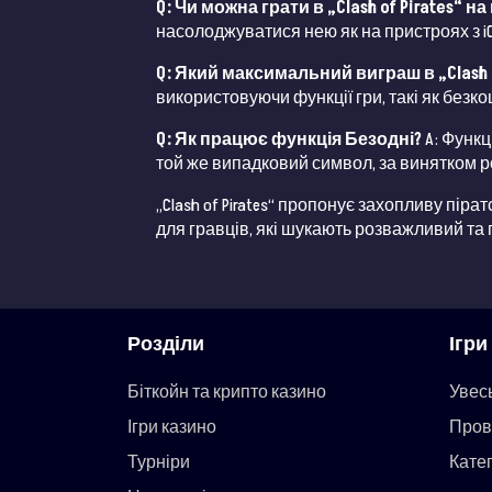
Q: Чи можна грати в „Clash of Pirates“ 
насолоджуватися нею як на пристроях з iOS, 
Q: Який максимальний виграш в „Clash o
використовуючи функції гри, такі як безк
Q: Як працює функція Безодні?
A: Функц
той же випадковий символ, за винятком р
„Clash of Pirates“ пропонує захопливу пі
для гравців, які шукають розважливий та 
Розділи
Ігри
Біткойн та крипто казино
Увес
Ігри казино
Пров
Турніри
Катег