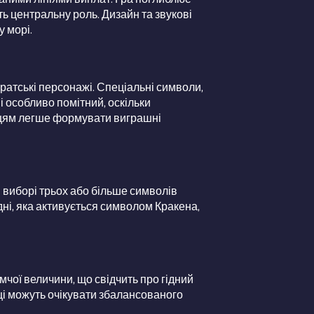
ють центральну роль. Дизайн та звукові
 морі.
ратські персонажі. Спеціальні символи,
 особливо помітний, оскільки
авцям легше формувати виграшні
и виборі трьох або більше символів
дні, яка активується символом Кракена,
мчої величини, що свідчить про гідний
вці можуть очікувати збалансованого