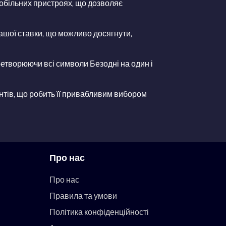
 мобільних пристроях, що дозволяє
ашої ставки, що можливо досягнути,
ретворюючи всі символи Безодні на один і
ентів, що робить її привабливим вибором
Про нас
Про нас
Правила та умови
Політика конфіденційності