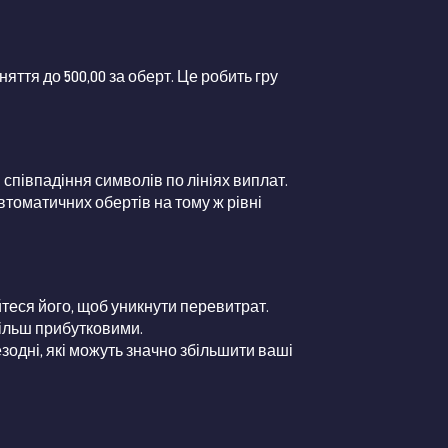
няття до 500,00 за оберт. Це робить гру
 співпадіння символів по лініях виплат.
автоматичних обертів на тому ж рівні
теся його, щоб уникнути перевитрат.
більш прибутковими.
одні, які можуть значно збільшити ваші