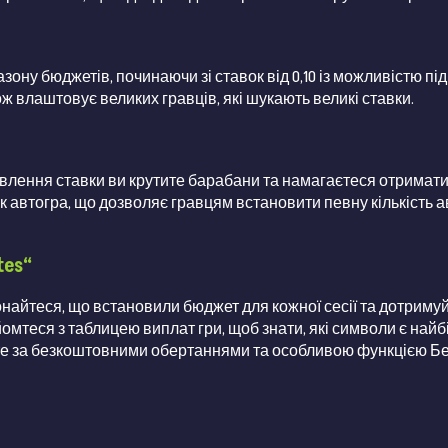
пазону бюджетів, починаючи зі ставок від 0,10 із можливістю під
ж влаштовує великих гравців, які шукають великі ставки.
тановлення ставки ви крутите барабани та намагаєтеся отримати
 як автогра, що дозволяє гравцям встановити певну кількість 
tes“
онайтеся, що встановили бюджет для кожної сесії та дотримуй
йомтеся з таблицею виплат гри, щоб знати, які символи є най
те за безкоштовними обертаннями та особливою функцією Без