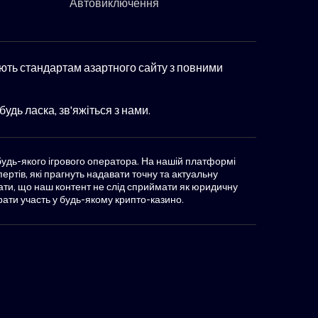
Автовиключення
ають стандартам азартного сайту з повними
удь ласка, зв'яжіться з нами.
 будь-якого ігрового оператора. На нашій платформі
ртів, які прагнуть надавати точну та актуальну
тати, що наш контент не слід сприймати як юридичну
рати участь у будь-якому крипто-казино.