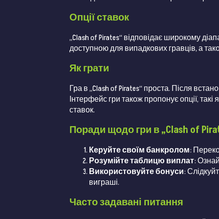
Опції ставок
„Clash of Pirates“ відповідає широкому діа
доступною для випадкових гравців, а тако
Як грати
Гра в „Clash of Pirates“ проста. Після вс
Інтерфейс гри також пропонує опції, такі
ставок.
Поради щодо гри в „Clash of Pira
Керуйте своїм банкролом
: Перек
Розумійте таблицю виплат
: Озна
Використовуйте бонуси
: Слідкуй
виграші.
Часто задавані питання