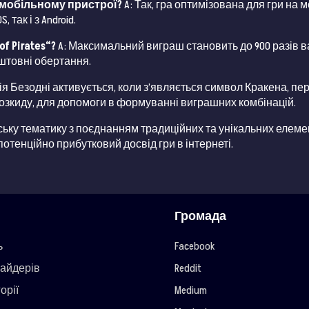
на мобільному пристрої?
A: Так, гра оптимізована для гри на
так і з Android.
f Pirates“?
A: Максимальний виграш становить до 900 разів в
оштовні обертання.
ія Безодні активується, коли з’являється символ Кракена, пе
озкиду, для допомоги в формуванні виграшних комбінацій.
ратську тематику з поєднанням традиційних та унікальних елем
потенційно прибутковий досвід гри в інтернеті.
Громада
ь
Facebook
айдерів
Reddit
орії
Medium