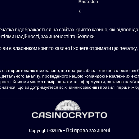
Mastodon
X
ечатка відображається на сайтах крипто казино, які відповід
нтіями надійності, захищеності та безпеки.
 ви є власником крипто казино і хочете отримати цю печатку, б
к у світі криптовалютних казино, що працює абсолютно незалежно від
та детального аналізу, проведеного нашою командою незалежних експе
ернеті. Хоча ми маємо намір навчати та інформувати, важливо пам'я
натися, що ви дотримуєтеся всіх чинних законів і правил, перш ніж б
Copyright ©2026 - Всі права захищені