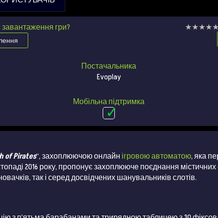
КОРИСТУВАЧІВ
с завантаження гри?
★★★★
★★★★
млення
Постачальника
Evoplay
Мобільна підтримка
h of Pirates
“, захоплюючою онлайн
ігровою автоматою
, яка п
стопаді 2016 року, пропонує захоплююче поєднання містичних
новачків, так і серед досвідчених шанувальників слотів.
урацію з п’ятьма барабанами та трирядною таблицею з 30 фікс