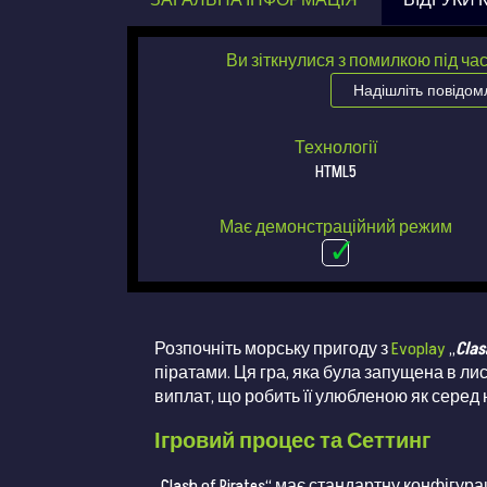
ЗАГАЛЬНА ІНФОРМАЦІЯ
ВІДГУКИ 
Ви зіткнулися з помилкою під ча
Надішліть повідо
Технології
HTML5
Має демонстраційний режим
Розпочніть морську пригоду з
Evoplay
„
Clas
піратами. Ця гра, яка була запущена в ли
виплат, що робить її улюбленою як серед 
Ігровий процес та Сеттинг
„Clash of Pirates“ має стандартну конфіг