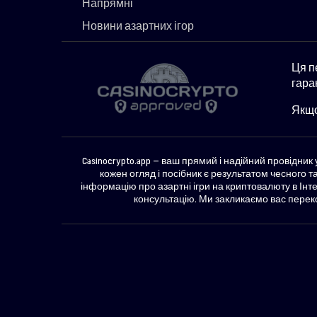
Напрямні
Новини азартних ігор
Ця п
гара
Якщо
Casinocrypto.app — ваш прямий і надійний провідни
кожен огляд і посібник є результатом чесного 
інформацію про азартні ігри на криптовалюту в Інт
консультацію. Ми закликаємо вас переко