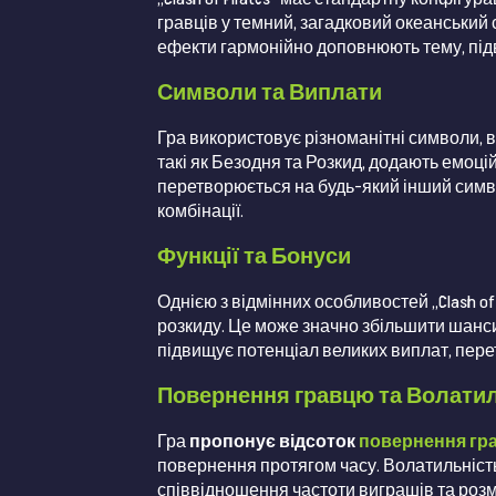
гравців у темний, загадковий океанський с
ефекти гармонійно доповнюють тему, підв
Символи та Виплати
Гра використовує різноманітні символи, 
такі як Безодня та Розкид, додають емоц
перетворюється на будь-який інший симв
комбінації.
Функції та Бонуси
Однією з відмінних особливостей „Clash of
розкиду. Це може значно збільшити шанси 
підвищує потенціал великих виплат, пер
Повернення гравцю та Волати
Гра
пропонує відсоток
повернення гра
повернення протягом часу. Волатильність 
співвідношення частоти виграшів та розмі