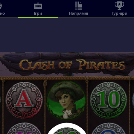
ино
Ігри
Напрямні
Турніри