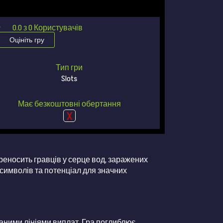
★
★
0.0
з
0
Користувачів
Оцініть гру
Тип гри
Slots
Має безкоштовні обертання
ереносить гравців у серце вод, заражених
 символів та потенціал для значних
ованими лініями виплат. Гра поглиблює