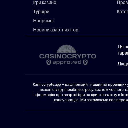
Ігри казино
Пров
Турніри
Катег
Напрямні
Новини азартних ігор
Ця п
гара
Якщо
Casinocrypto.app — ваш прямий і надійний провідни
кожен огляд і посібник є результатом чесного 
інформацію про азартні ігри на криптовалюту в Інт
консультацію. Ми закликаємо вас переко