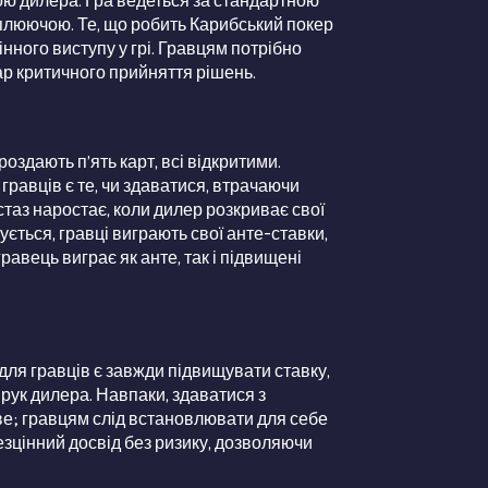
кою дилера. Гра ведеться за стандартною
хоплюючою. Те, що робить Карибський покер
нного виступу у грі. Гравцям потрібно
ар критичного прийняття рішень.
оздають п’ять карт, всі відкритими.
гравців є те, чи здаватися, втрачаючи
стаз наростає, коли дилер розкриває свої
ється, гравці виграють свої анте-ставки,
авець виграє як анте, так і підвищені
 для гравців є завжди підвищувати ставку,
 рук дилера. Навпаки, здаватися з
ве; гравцям слід встановлювати для себе
езцінний досвід без ризику, дозволяючи