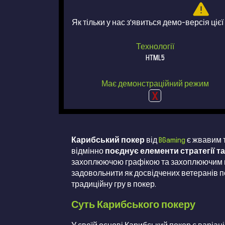
Як тільки у нас з'явиться демо-версія цієї
Технології
HTML5
Має демонстраційний режим
Карибський покер
від
BGaming
є жвавим 
відмінно
поєднує елементи стратегії та
захоплюючою графікою та захоплюючим вик
задовольнити як досвідчених ветеранів пок
традиційну гру в покер.
Суть Карибського покеру