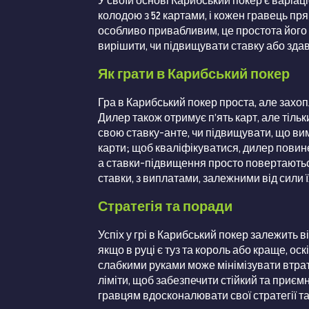
У своїй основі Карибський покер є варіац
колодою з 52 картами, і кожен гравець пр
особливо привабливим, це простота його п
вирішити, чи підвищувати ставку або зда
Як грати в Карибський покер
Гра в Карибський покер проста, але захопл
Дилер також отримує п’ять карт, але тіль
свою ставку-анте, чи підвищувати, що вим
карти; щоб кваліфікуватися, дилер повине
а ставки-підвищення просто повертаються.
ставки, з виплатами, залежними від сили ї
Стратегія та поради
Успіх у грі в Карибський покер залежить 
якщо в руці є туз та король або краще, ос
слабкими руками може мінімізувати втра
ліміти, щоб забезпечити стійкий та приє
гравцям вдосконалювати свої стратегії т