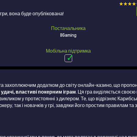
★★★★
★★★★
 гри, вона буде опублікована!
Постачальника
BGaming
Мобільна підтримка
та захоплюючим додатком до світу онлайн-казино, що пропо
 удачі, властиві покерним іграм
. Ця гра виділяється своєю
ликом у протистоянні з дилером. Те, що відрізняє Карибськ
еру, так і новачків у грі, завдяки його простим правилам та 