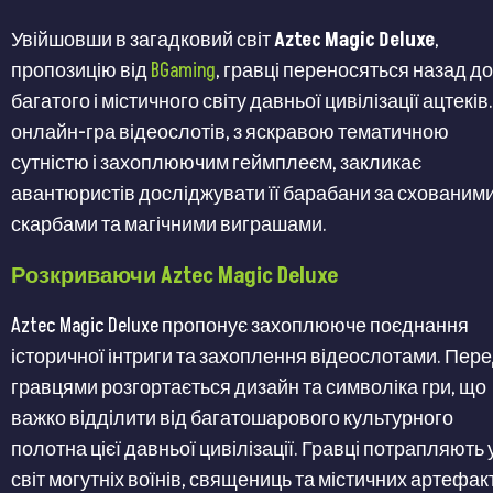
Увійшовши в загадковий світ
Aztec Magic Deluxe
,
пропозицію від
BGaming
, гравці переносяться назад до
багатого і містичного світу давньої цивілізації ацтеків
онлайн-гра відеослотів, з яскравою тематичною
сутністю і захоплюючим геймплеєм, закликає
авантюристів досліджувати її барабани за схованим
скарбами та магічними виграшами.
Розкриваючи Aztec Magic Deluxe
Aztec Magic Deluxe пропонує захоплююче поєднання
історичної інтриги та захоплення відеослотами. Пер
гравцями розгортається дизайн та символіка гри, що
важко відділити від багатошарового культурного
полотна цієї давньої цивілізації. Гравці потрапляють 
світ могутніх воїнів, священиць та містичних артефакт