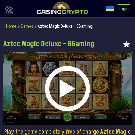
Login
Home
»
Games
»
Aztec Magic Deluxe – BGaming
Aztec Magic Deluxe – BGaming
Play the game completely free of charge
Aztec Magic