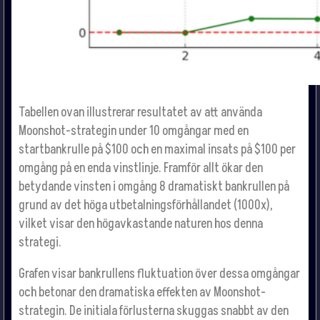
Tabellen ovan illustrerar resultatet av att använda
Moonshot-strategin under 10 omgångar med en
startbankrulle på $100 och en maximal insats på $100 per
omgång på en enda vinstlinje. Framför allt ökar den
betydande vinsten i omgång 8 dramatiskt bankrullen på
grund av det höga utbetalningsförhållandet (1000x),
vilket visar den högavkastande naturen hos denna
strategi.
Grafen visar bankrullens fluktuation över dessa omgångar
och betonar den dramatiska effekten av Moonshot-
strategin. De initiala förlusterna skuggas snabbt av den