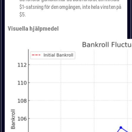
$1-satsning för den omgången, inte hela vinsten på
$5.
Visuella hjälpmedel