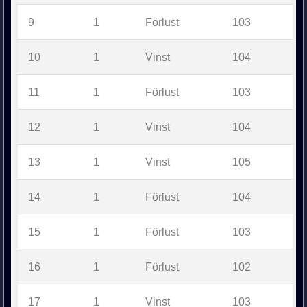
9
1
Förlust
103
10
1
Vinst
104
11
1
Förlust
103
12
1
Vinst
104
13
1
Vinst
105
14
1
Förlust
104
15
1
Förlust
103
16
1
Förlust
102
17
1
Vinst
103