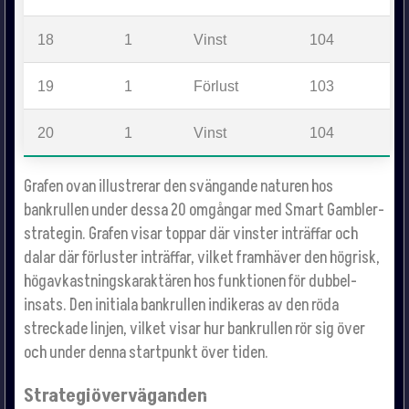
18
1
Vinst
104
19
1
Förlust
103
20
1
Vinst
104
Grafen ovan illustrerar den svängande naturen hos
bankrullen under dessa 20 omgångar med Smart Gambler-
strategin. Grafen visar toppar där vinster inträffar och
dalar där förluster inträffar, vilket framhäver den högrisk,
högavkastningskaraktären hos funktionen för dubbel-
insats. Den initiala bankrullen indikeras av den röda
streckade linjen, vilket visar hur bankrullen rör sig över
och under denna startpunkt över tiden.
Strategiöverväganden