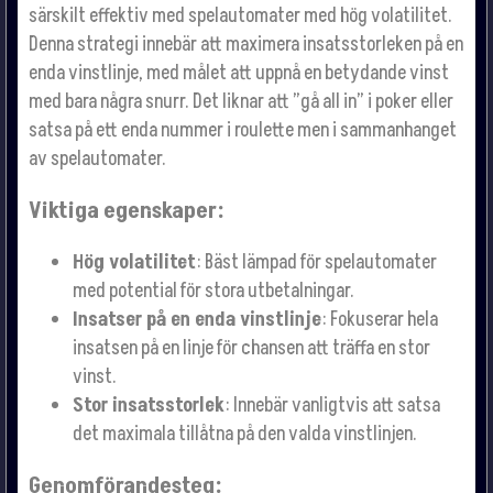
särskilt effektiv med spelautomater med hög volatilitet.
Denna strategi innebär att maximera insatsstorleken på en
enda vinstlinje, med målet att uppnå en betydande vinst
med bara några snurr. Det liknar att ”gå all in” i poker eller
satsa på ett enda nummer i roulette men i sammanhanget
av spelautomater.
Viktiga egenskaper:
Hög volatilitet
: Bäst lämpad för spelautomater
med potential för stora utbetalningar.
Insatser på en enda vinstlinje
: Fokuserar hela
insatsen på en linje för chansen att träffa en stor
vinst.
Stor insatsstorlek
: Innebär vanligtvis att satsa
det maximala tillåtna på den valda vinstlinjen.
Genomförandesteg: