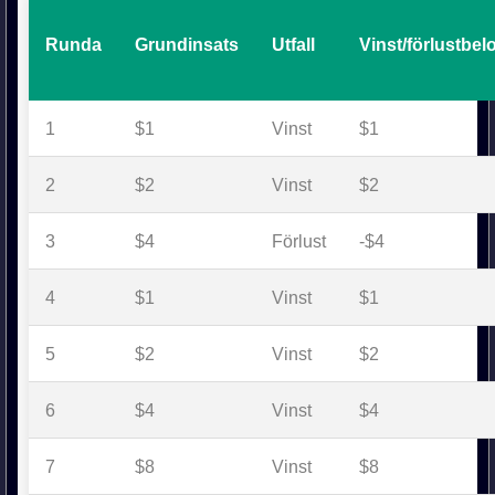
Runda
Grundinsats
Utfall
Vinst/förlustbel
1
$1
Vinst
$1
2
$2
Vinst
$2
3
$4
Förlust
-$4
4
$1
Vinst
$1
5
$2
Vinst
$2
6
$4
Vinst
$4
7
$8
Vinst
$8