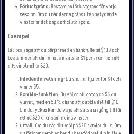
Förlustgräns
: Bestäm en förlustgräns för varje
session. Om du når denna gräns utan betydande
vinster är det dags att sluta spela.
Exempel
Låt oss säga att du börjar med en bankrulle på $100 och
bestämmer att din minsta insats är $1 per snurr och att
ditt vinstmål är $20.
Inledande satsning
: Du snurrar hjulen för $1 och
vinner $5.
Gamble-funktion
: Du väljer att satsa de $5 du
vunnit, med en 50 % chans att dubbla det till $10.
Om du lyckas kan du välja att satsa en gång till för
att nå $20 eller samla dina vinster.
Utfall
: Om du når ditt mål på $20 samlar du in. Om
du förlorar gamblen har du bara förlorat din initiala