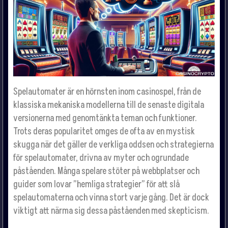
Spelautomater är en hörnsten inom casinospel, från de
klassiska mekaniska modellerna till de senaste digitala
versionerna med genomtänkta teman och funktioner.
Trots deras popularitet omges de ofta av en mystisk
skugga när det gäller de verkliga oddsen och strategierna
för spelautomater, drivna av myter och ogrundade
påståenden. Många spelare stöter på webbplatser och
guider som lovar ”hemliga strategier” för att slå
spelautomaterna och vinna stort varje gång. Det är dock
viktigt att närma sig dessa påståenden med skepticism.