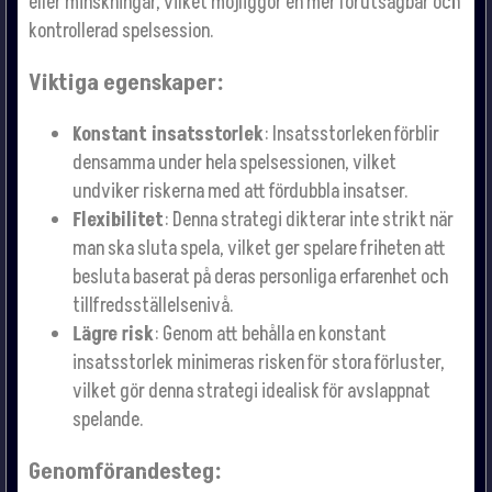
eller minskningar, vilket möjliggör en mer förutsägbar och
kontrollerad spelsession.
Viktiga egenskaper:
Konstant insatsstorlek
: Insatsstorleken förblir
densamma under hela spelsessionen, vilket
undviker riskerna med att fördubbla insatser.
Flexibilitet
: Denna strategi dikterar inte strikt när
man ska sluta spela, vilket ger spelare friheten att
besluta baserat på deras personliga erfarenhet och
tillfredsställelsenivå.
Lägre risk
: Genom att behålla en konstant
insatsstorlek minimeras risken för stora förluster,
vilket gör denna strategi idealisk för avslappnat
spelande.
Genomförandesteg: