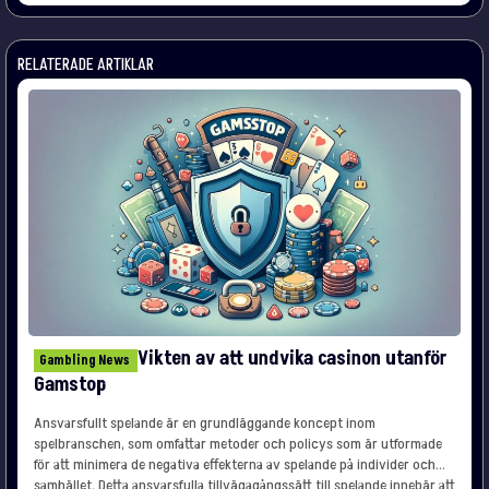
RELATERADE ARTIKLAR
Vikten av att undvika casinon utanför
Gambling News
Gamstop
Ansvarsfullt spelande är en grundläggande koncept inom
spelbranschen, som omfattar metoder och policys som är utformade
för att minimera de negativa effekterna av spelande på individer och
samhället. Detta ansvarsfulla tillvägagångssätt till spelande innebär att