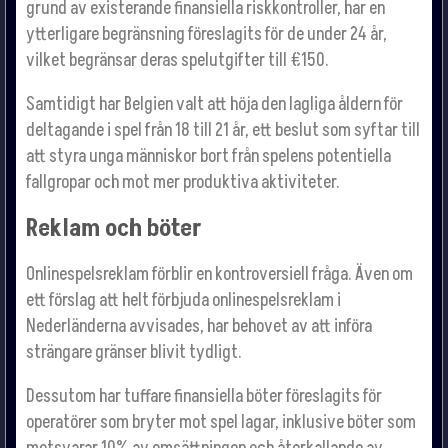
grund av existerande finansiella riskkontroller, har en
ytterligare begränsning föreslagits för de under 24 år,
vilket begränsar deras spelutgifter till €150.
Samtidigt har Belgien valt att höja den lagliga åldern för
deltagande i spel från 18 till 21 år, ett beslut som syftar till
att styra unga människor bort från spelens potentiella
fallgropar och mot mer produktiva aktiviteter.
Reklam och böter
Onlinespelsreklam förblir en kontroversiell fråga. Även om
ett förslag att helt förbjuda onlinespelsreklam i
Nederländerna avvisades, har behovet av att införa
strängare gränser blivit tydligt.
Dessutom har tuffare finansiella böter föreslagits för
operatörer som bryter mot spel lagar, inklusive böter som