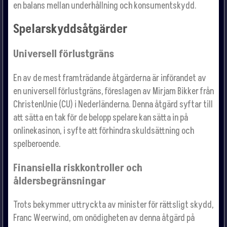
en balans mellan underhållning och konsumentskydd.
Spelarskyddsåtgärder
Universell förlustgräns
En av de mest framträdande åtgärderna är införandet av
en universell förlustgräns, föreslagen av Mirjam Bikker från
ChristenUnie (CU) i Nederländerna. Denna åtgärd syftar till
att sätta en tak för de belopp spelare kan sätta in på
onlinekasinon, i syfte att förhindra skuldsättning och
spelberoende.
Finansiella riskkontroller och
åldersbegränsningar
Trots bekymmer uttryckta av minister för rättsligt skydd,
Franc Weerwind, om onödigheten av denna åtgärd på