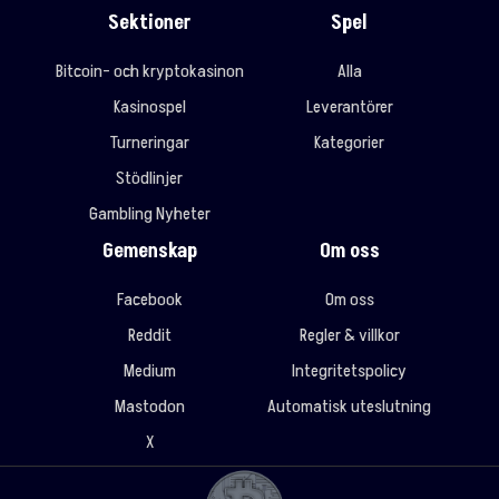
Sektioner
Spel
Bitcoin- och kryptokasinon
Alla
Kasinospel
Leverantörer
Turneringar
Kategorier
Stödlinjer
Gambling Nyheter
Gemenskap
Om oss
Facebook
Om oss
Reddit
Regler & villkor
Medium
Integritetspolicy
Mastodon
Automatisk uteslutning
X