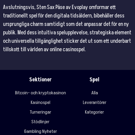
Avslutningsvis, Sten Sax Påse av Evoplay omformar ett
traditionellt spel för den digitala tidsåldern, bibehåller dess
ursprungliga charm samtidigt som det anpassar det för en ny
publik. Med dess intuitiva spelupplevelse, strategiska element
och universella tillgänglighet sticker det ut som ett underbart
tillskott till världen av online casinospel.
Sektioner
Spel
Bitcoin- och kryptokasinon
Alla
Kasinospel
Leverantörer
Turneringar
Kategorier
Stödlinjer
Gambling Nyheter