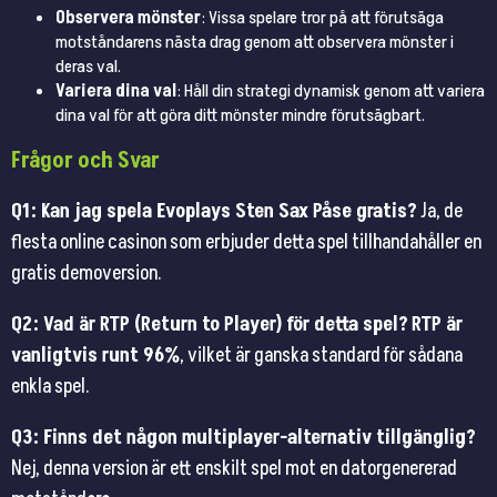
Observera mönster
: Vissa spelare tror på att förutsäga
motståndarens nästa drag genom att observera mönster i
deras val.
Variera dina val
: Håll din strategi dynamisk genom att variera
dina val för att göra ditt mönster mindre förutsägbart.
Frågor och Svar
Q1: Kan jag spela Evoplays Sten Sax Påse gratis?
Ja, de
flesta online casinon som erbjuder detta spel tillhandahåller en
gratis demoversion.
Q2: Vad är RTP (Return to Player) för detta spel?
RTP är
vanligtvis runt 96%
, vilket är ganska standard för sådana
enkla spel.
Q3: Finns det någon multiplayer-alternativ tillgänglig?
Nej, denna version är ett enskilt spel mot en datorgenererad