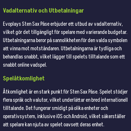
Vadalternativ och Utbetalningar
Evoplays Sten Sax Påse erbjuder ett utbud av vadalternativ,
vilket gör det tillgängligt för spelare med varierande budgetar.
Utbetalningarna beror på sannolikheten för den valda symbolen
att vinna mot motståndaren. Utbetalningarna är tydliga och
behandlas snabbt, vilket lägger till spelets tilltalande som ett
snabbt online vadspel.
Spelåtkomlighet
Åtkomlighet är en stark punkt för Sten Sax Påse. Spelet stödjer
flera språk och valutor, vilket underlättar en bred internationell
tilltalande. Det fungerar smidigt på olika enheter och
operativsystem, inklusive iOS och Android, vilket säkerställer
att spelare kan njuta av spelet oavsett deras enhet.