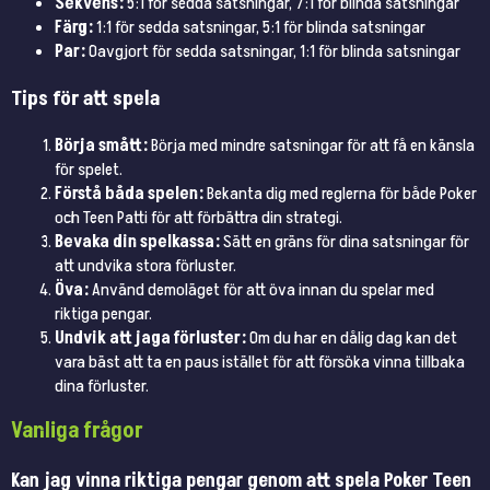
Sekvens:
5:1 för sedda satsningar, 7:1 för blinda satsningar
Färg:
1:1 för sedda satsningar, 5:1 för blinda satsningar
Par:
Oavgjort för sedda satsningar, 1:1 för blinda satsningar
Tips för att spela
Börja smått:
Börja med mindre satsningar för att få en känsla
för spelet.
Förstå båda spelen:
Bekanta dig med reglerna för både Poker
och Teen Patti för att förbättra din strategi.
Bevaka din spelkassa:
Sätt en gräns för dina satsningar för
att undvika stora förluster.
Öva:
Använd demoläget för att öva innan du spelar med
riktiga pengar.
Undvik att jaga förluster:
Om du har en dålig dag kan det
vara bäst att ta en paus istället för att försöka vinna tillbaka
dina förluster.
Vanliga frågor
Kan jag vinna riktiga pengar genom att spela Poker Teen