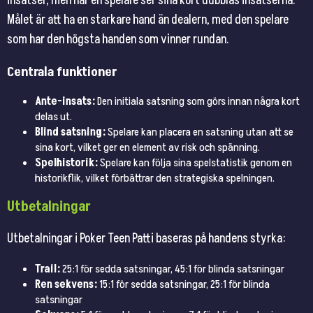
insatser, men när en spelare ser sina kort dubblas insatserna.
Målet är att ha en starkare hand än dealern, med den spelare
som har den högsta handen som vinner rundan.
Centrala funktioner
Ante-insats:
Den initiala satsning som görs innan några kort
delas ut.
Blind satsning:
Spelare kan placera en satsning utan att se
sina kort, vilket ger en element av risk och spänning.
Spelhistorik:
Spelare kan följa sina spelstatistik genom en
historikflik, vilket förbättrar den strategiska spelningen.
Utbetalningar
Utbetalningar i Poker Teen Patti baseras på handens styrka:
Trail:
25:1 för sedda satsningar, 45:1 för blinda satsningar
Ren sekvens:
15:1 för sedda satsningar, 25:1 för blinda
satsningar