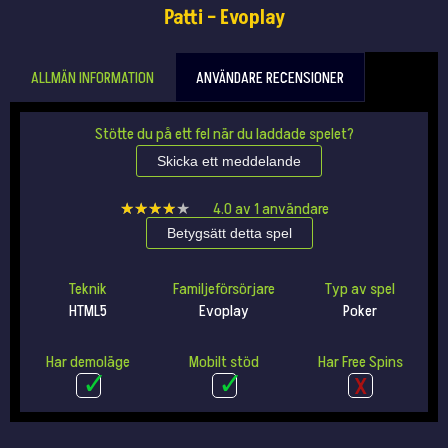
Patti – Evoplay
ALLMÄN INFORMATION
ANVÄNDARE RECENSIONER
Stötte du på ett fel när du laddade spelet?
Skicka ett meddelande
★★★★★
★★★★★
4.0
av
1
användare
Betygsätt detta spel
Teknik
Familjeförsörjare
Typ av spel
HTML5
Evoplay
Poker
Har demoläge
Mobilt stöd
Har Free Spins