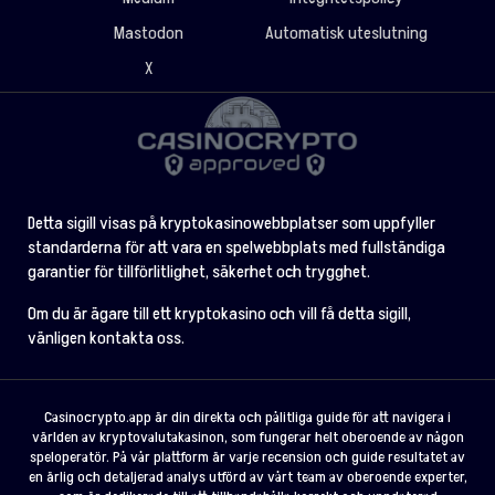
Mastodon
Automatisk uteslutning
X
Detta sigill visas på kryptokasinowebbplatser som uppfyller
standarderna för att vara en spelwebbplats med fullständiga
garantier för tillförlitlighet, säkerhet och trygghet.
Om du är ägare till ett kryptokasino och vill få detta sigill,
vänligen kontakta oss.
Casinocrypto.app är din direkta och pålitliga guide för att navigera i
världen av kryptovalutakasinon, som fungerar helt oberoende av någon
speloperatör. På vår plattform är varje recension och guide resultatet av
en ärlig och detaljerad analys utförd av vårt team av oberoende experter,