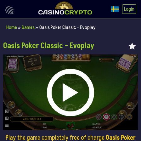
Login
Home
»
Games
»
Oasis Poker Classic – Evoplay
Oasis Poker Classic – Evoplay
Play the game completely free of charge
Oasis Poker