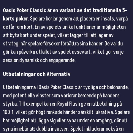
Oasis Poker Classic är en variant av det traditionella 5-
korts poker
. Spelare börjar genom att placera en insats, varpå
de får fem kort. En av spelets unika funktioner är möjligheten
att byta kort under spelet, vilket lägger till ett lager av
strategi när spelare försöker förbättra sina händer. De val du
gör kan påverka utfallet av spelet avsevärt, vilket gör varje
session dynamisk och engagerande.
Utbetalningar och Alternativ
Utbetalningarna i Oasis Poker Classic är tydliga och belönande,
med potentiella vinster som varierar beroende på handens
styrka. Till exempel kan en Royal Flush ge en utbetalning på
100:1, vilket gör högt rankade händer särskilt lukrativa. Spelare
har möjlighet att lägga sig eller syna under en omgång, där att
syna innebär att dubbla insatsen. Spelet inkluderar också en