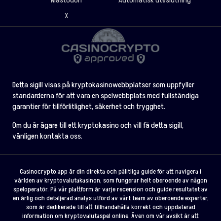
Mastodon
Automatisk uteslutning
X
Detta sigill visas på kryptokasinowebbplatser som uppfyller
standarderna för att vara en spelwebbplats med fullständiga
garantier för tillförlitlighet, säkerhet och trygghet.
Om du är ägare till ett kryptokasino och vill få detta sigill,
vänligen kontakta oss.
Casinocrypto.app är din direkta och pålitliga guide för att navigera i
världen av kryptovalutakasinon, som fungerar helt oberoende av någon
speloperatör. På vår plattform är varje recension och guide resultatet av
en ärlig och detaljerad analys utförd av vårt team av oberoende experter,
som är dedikerade till att tillhandahålla korrekt och uppdaterad
information om kryptovalutaspel online. Även om vår avsikt är att