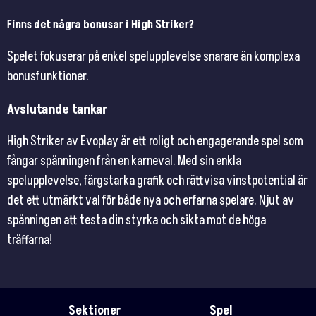
Finns det några bonusar i High Striker?
Spelet fokuserar på enkel spelupplevelse snarare än komplexa
bonusfunktioner.
Avslutande tankar
High Striker av Evoplay är ett roligt och engagerande spel som
fångar spänningen från en karneval. Med sin enkla
spelupplevelse, färgstarka grafik och rättvisa vinstpotential är
det ett utmärkt val för både nya och erfarna spelare. Njut av
spänningen att testa din styrka och sikta mot de höga
träffarna!
Sektioner
Spel