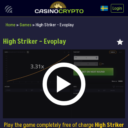
Login
Home
»
Games
»
High Striker – Evoplay
High Striker – Evoplay
Play the game completely free of charge
High Striker