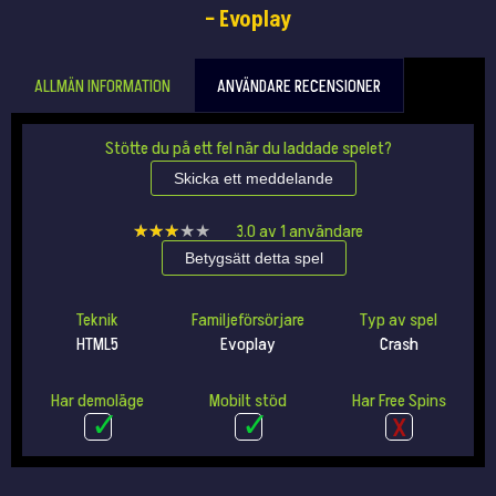
– Evoplay
ALLMÄN INFORMATION
ANVÄNDARE RECENSIONER
Stötte du på ett fel när du laddade spelet?
Skicka ett meddelande
★★★★★
★★★★★
3.0
av
1
användare
Betygsätt detta spel
Teknik
Familjeförsörjare
Typ av spel
HTML5
Evoplay
Crash
Har demoläge
Mobilt stöd
Har Free Spins