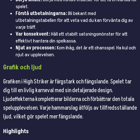
spelet.
Förstå utbetalningarna:
Bli bekant med
utbetalningstabellen för att veta vad du kan förvänta dig av
varje träff.
Var konsekvent:
Håll ett stabilt satsningsmönster för att
effektivt hantera din spelkassa.
Njut av processen:
Kom ihåg, det är ett chansspel. Ha kul och
njut av upplevelsen.
Grafik och ljud
Grafiken i High Striker är färgstark och fängslande. Spelet tar
dig till en livlig karneval med sin detaljerade design.
Ljudeffekterna kompletterar bilderna och förbättrar den totala
spelupplevelsen. Varje hammarslag åtföljs av tillfredsställande
ljud, vilket gör spelet mer fängslande.
Highlights