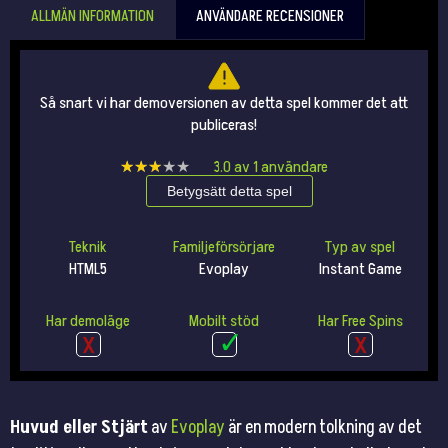
ALLMÄN INFORMATION
ANVÄNDARE RECENSIONER
Så snart vi har demoversionen av detta spel kommer det att
publiceras!
★★★★★
★★★★★
3.0
av
1
användare
Betygsätt detta spel
Teknik
Familjeförsörjare
Typ av spel
HTML5
Evoplay
Instant Game
Har demoläge
Mobilt stöd
Har Free Spins
Huvud eller Stjärt
av
Evoplay
är en modern tolkning av det