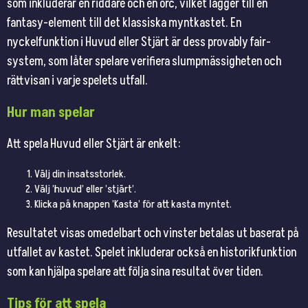
som inkluderar en riddare och en orc, vilket lägger till en
fantasy-element till det klassiska myntkastet. En
nyckelfunktion i Huvud eller Stjärt är dess provably fair-
system, som låter spelare verifiera slumpmässigheten och
rättvisan i varje spelets utfall​​​​.
Hur man spelar
Att spela Huvud eller Stjärt är enkelt:
Välj din insatsstorlek.
Välj ’huvud’ eller ’stjärt’.
Klicka på knappen ’Kasta’ för att kasta myntet.
Resultatet visas omedelbart och vinster betalas ut baserat på
utfallet av kastet. Spelet inkluderar också en historikfunktion
som kan hjälpa spelare att följa sina resultat över tiden​​.
Tips för att spela