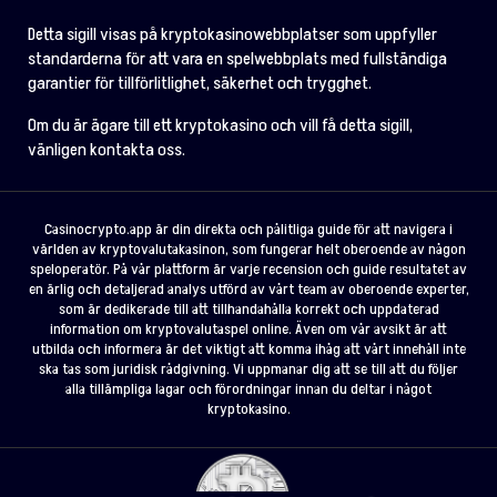
Detta sigill visas på kryptokasinowebbplatser som uppfyller
standarderna för att vara en spelwebbplats med fullständiga
garantier för tillförlitlighet, säkerhet och trygghet.
Om du är ägare till ett kryptokasino och vill få detta sigill,
vänligen kontakta oss.
Casinocrypto.app är din direkta och pålitliga guide för att navigera i
världen av kryptovalutakasinon, som fungerar helt oberoende av någon
speloperatör. På vår plattform är varje recension och guide resultatet av
en ärlig och detaljerad analys utförd av vårt team av oberoende experter,
som är dedikerade till att tillhandahålla korrekt och uppdaterad
information om kryptovalutaspel online. Även om vår avsikt är att
utbilda och informera är det viktigt att komma ihåg att vårt innehåll inte
ska tas som juridisk rådgivning. Vi uppmanar dig att se till att du följer
alla tillämpliga lagar och förordningar innan du deltar i något
kryptokasino.