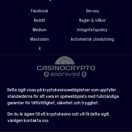
Facebook
Om oss
Reddit
Regler & villkor
Medium
Integritetspolicy
Mastodon
Automatisk uteslutning
X
Detta sigill visas på kryptokasinowebbplatser som uppfyller
standarderna för att vara en spelwebbplats med fullständiga
garantier för tillförlitlighet, säkerhet och trygghet.
Om du är ägare till ett kryptokasino och vill få detta sigill,
vänligen kontakta oss.