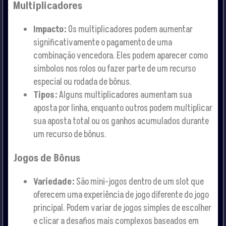
Multiplicadores
Impacto:
Os multiplicadores podem aumentar
significativamente o pagamento de uma
combinação vencedora. Eles podem aparecer como
símbolos nos rolos ou fazer parte de um recurso
especial ou rodada de bônus.
Tipos:
Alguns multiplicadores aumentam sua
aposta por linha, enquanto outros podem multiplicar
sua aposta total ou os ganhos acumulados durante
um recurso de bônus.
Jogos de Bônus
Variedade:
São mini-jogos dentro de um slot que
oferecem uma experiência de jogo diferente do jogo
principal. Podem variar de jogos simples de escolher
e clicar a desafios mais complexos baseados em