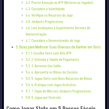
Preste Atenção ao RTP (Retorno ao Jogador)
Considere a Volatilidade
Verifique os Recursos do Jogo
Jackpots Progressivos
Leia Avaliações e Experimente Versões de
Demonstração
Considere o Desenvolvedor do Jogo
Dicas para Melhorar Suas Chances de Ganhar em Slots
1. Escolha Slots com Alto RTP
2. Entenda a Tabela de Pagamento
3. Gerencie Seu Saldo
4. Aproveite os Bônus do Cassino
5. Jogue Slots com Bons Recursos de Bônus
6. Pratique com Jogos Gratuitos
7. Fique de Olho nos Jackpots Progressivos
8. Jogue por Diversão
Como Jogar Slots em 5 Passos Fáceis