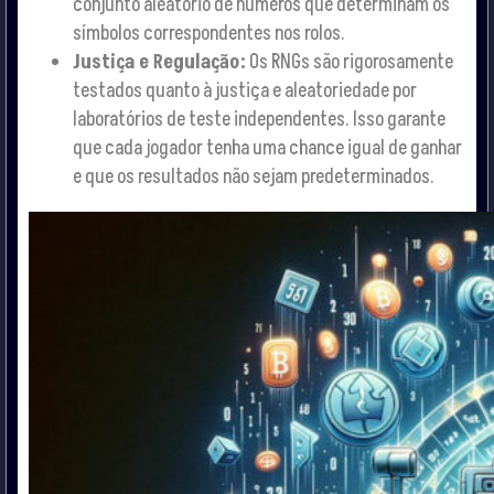
conjunto aleatório de números que determinam os
símbolos correspondentes nos rolos.
Justiça e Regulação:
Os RNGs são rigorosamente
testados quanto à justiça e aleatoriedade por
laboratórios de teste independentes. Isso garante
que cada jogador tenha uma chance igual de ganhar
e que os resultados não sejam predeterminados.