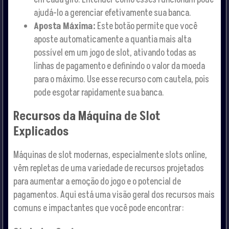
ajudá-lo a gerenciar efetivamente sua banca.
Aposta Máxima:
Este botão permite que você
aposte automaticamente a quantia mais alta
possível em um jogo de slot, ativando todas as
linhas de pagamento e definindo o valor da moeda
para o máximo. Use esse recurso com cautela, pois
pode esgotar rapidamente sua banca.
Recursos da Máquina de Slot
Explicados
Máquinas de slot modernas, especialmente slots online,
vêm repletas de uma variedade de recursos projetados
para aumentar a emoção do jogo e o potencial de
pagamentos. Aqui está uma visão geral dos recursos mais
comuns e impactantes que você pode encontrar: