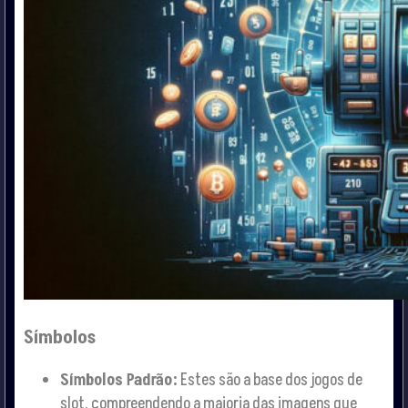
Símbolos
Símbolos Padrão:
Estes são a base dos jogos de
slot, compreendendo a maioria das imagens que