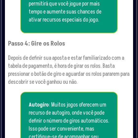
permitirá que você jogue por mais
tempo e aumente suas chances de
ativar recursos especiais do jogo.
Passo 4: Gire os Rolos
Depois de definir sua aposta e estar familiarizado com a
tabela de pagamento, é hora de girar os rolos. Basta
pressionar o botão de giro e aguardar os rolos pararem para
descobrir se você ganhou ou não.
Autogiro
: Muitos jogos oferecem um
recurso de autogiro, onde você pode
definir o número de giros automáticos.
Isso pode ser conveniente, mas
certifique-se de acompanhar seu