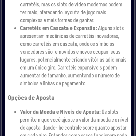
carretéis, mas os slots de vídeo modernos podem
ter mais, oferecendo layouts de jogo mais
complexos e mais formas de ganhar.
Carretéis em Cascata e Expansão:
Alguns slots
apresentam mecânicas de carretéis inovadoras,
como carretéis em cascata, onde os símbolos
vencedores são removidos e novos ocupam seus
lugares, potencialmente criando vitórias adicionais
em um único giro. Carretéis expansíveis podem
aumentar de tamanho, aumentando o número de
símbolos e linhas de pagamento.
Opções de Aposta
Valor da Moeda e Níveis de Aposta:
Os slots
permitem que você ajuste o valor da moeda e o nível
de aposta, dando-lhe controle sobre quanto apostar
em cada giro. Entender como esses funcionam pode