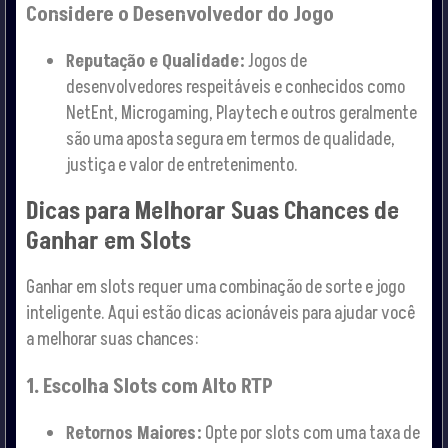
Considere o Desenvolvedor do Jogo
Reputação e Qualidade:
Jogos de
desenvolvedores respeitáveis e conhecidos como
NetEnt, Microgaming, Playtech e outros geralmente
são uma aposta segura em termos de qualidade,
justiça e valor de entretenimento.
Dicas para Melhorar Suas Chances de
Ganhar em Slots
Ganhar em slots requer uma combinação de sorte e jogo
inteligente. Aqui estão dicas acionáveis para ajudar você
a melhorar suas chances:
1. Escolha Slots com Alto RTP
Retornos Maiores:
Opte por slots com uma taxa de