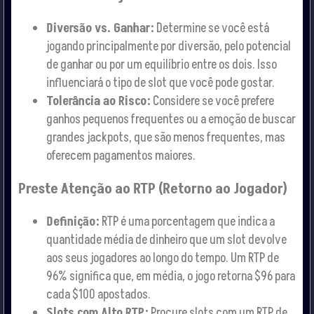
Diversão vs. Ganhar:
Determine se você está
jogando principalmente por diversão, pelo potencial
de ganhar ou por um equilíbrio entre os dois. Isso
influenciará o tipo de slot que você pode gostar.
Tolerância ao Risco:
Considere se você prefere
ganhos pequenos frequentes ou a emoção de buscar
grandes jackpots, que são menos frequentes, mas
oferecem pagamentos maiores.
Preste Atenção ao RTP (Retorno ao Jogador)
Definição:
RTP é uma porcentagem que indica a
quantidade média de dinheiro que um slot devolve
aos seus jogadores ao longo do tempo. Um RTP de
96% significa que, em média, o jogo retorna $96 para
cada $100 apostados.
Slots com Alto RTP:
Procure slots com um RTP de