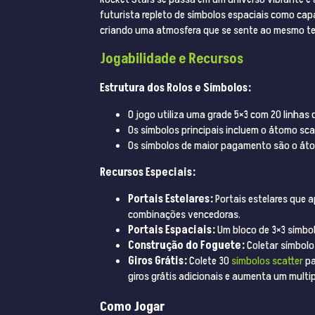
futurista repleto de símbolos espaciais como capa
criando uma atmosfera que se sente ao mesmo te
Jogabilidade e Recursos
Estrutura dos Rolos e Símbolos:
O jogo utiliza uma grade 5×3 com 20 linhas
Os símbolos principais incluem o átomo scat
Os símbolos de maior pagamento são o áto
Recursos Especiais:
Portais Estelares:
Portais estelares que 
combinações vencedoras.
Portais Espaciais:
Um bloco de 3×3 símbo
Construção do Foguete:
Coletar símbolos
Giros Grátis:
Colete 30
símbolos scatter
pa
giros grátis adicionais e aumenta um multip
Como Jogar