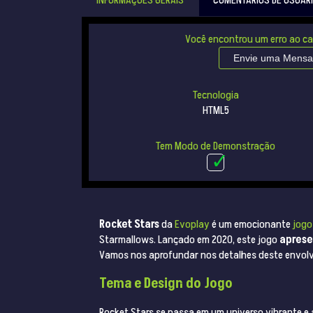
INFORMAÇÕES GERAIS
COMENTÁRIOS DE USUÁR
Você encontrou um erro ao ca
Envie uma Mens
Tecnologia
HTML5
Tem Modo de Demonstração
Rocket Stars
da
Evoplay
é um emocionante
jogo
Starmallows. Lançado em 2020, este jogo
aprese
Vamos nos aprofundar nos detalhes deste envolve
Tema e Design do Jogo
Rocket Stars se passa em um universo vibrante e