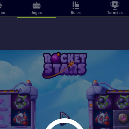
nos
Jogos
Guias
Torneios