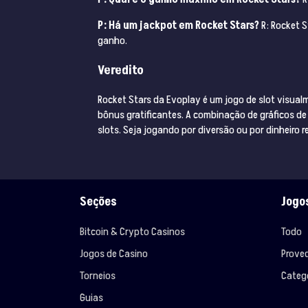
P: Há um jackpot em Rocket Stars?
R: Rocket S
ganho.
Veredito
Rocket Stars da Evoplay é um jogo de slot visua
bônus gratificantes. A combinação de gráficos de
slots. Seja jogando por diversão ou por dinheiro 
Seções
Jogo
Bitcoin & Crypto Casinos
Todo
Jogos de Casino
Prove
Torneios
Categ
Guias