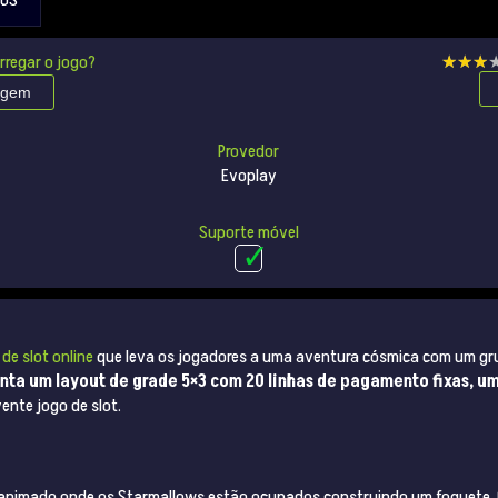
IOS
rregar o jogo?
★★★
★★★
agem
Provedor
Evoplay
Suporte móvel
 de slot online
que leva os jogadores a uma aventura cósmica com um gru
nta um layout de grade 5×3 com 20 linhas de pagamento fixas, um
nte jogo de slot.
 animado onde os Starmallows estão ocupados construindo um foguete. O