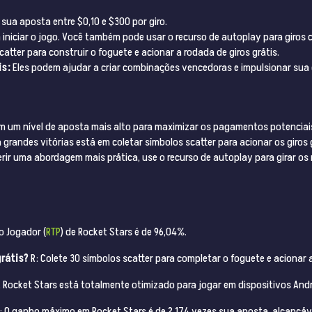
ua aposta entre $0,10 e $300 por giro.
 iniciar o jogo. Você também pode usar o recurso de autoplay para giros 
atter para construir o foguete e acionar a rodada de giros grátis.
is:
Eles podem ajudar a criar combinações vencedoras e impulsionar sua 
m um nível de aposta mais alto para maximizar os pagamentos potenciai
grandes vitórias está em coletar símbolos scatter para acionar os giros g
erir uma abordagem mais prática, use o recurso de autoplay para girar o
o Jogador (
RTP
) de Rocket Stars é de 96,04%.
rátis?
R: Colete 30 símbolos scatter para completar o foguete e acionar a
, Rocket Stars está totalmente otimizado para jogar em dispositivos Andro
: O ganho máximo em Rocket Stars é de 2.174 vezes sua aposta, alcançável