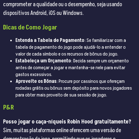
comprometer a qualidade ou o desempenho, seja usando
dispositivos Android, iOS ou Windows​​​​.
Dicas de Como Jogar
Entenda a Tabela de Pagamento
: Se familiarizar com a
tabela de pagamento do jogo pode ajudá-lo a entender o
valor de cada símbolo e os recursos de bônus do jogo.
Estabeleça um Orçamento
: Decida sempre um orçamento
antes de começar a jogar e mantenha-se nele para evitar
gastos excessivos.
Aproveite os Bônus
: Procure por cassinos que ofereçam
rodadas grátis ou bônus sem depósito para novos jogadores
para obter mais proveito de sua sessão de jogo.
P&R
Posso jogar o caça-níqueis Robin Hood gratuitamente?
Sim, muitas plataformas online oferecem uma versão de