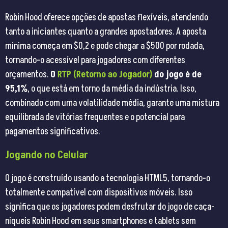
Robin Hood oferece opções de apostas flexíveis, atendendo
tanto a iniciantes quanto a grandes apostadores. A aposta
mínima começa em $0,2 e pode chegar a $500 por rodada,
tornando-o acessível para jogadores com diferentes
orçamentos.
O
RTP (Retorno ao Jogador)
do jogo é de
95,1%
, o que está em torno da média da indústria. Isso,
combinado com uma volatilidade média, garante uma mistura
equilibrada de vitórias frequentes e o potencial para
pagamentos significativos​​​​​​.
Jogando no Celular
O jogo é construído usando a tecnologia HTML5, tornando-o
totalmente compatível com dispositivos móveis. Isso
significa que os jogadores podem desfrutar do jogo de caça-
níqueis Robin Hood em seus smartphones e tablets sem