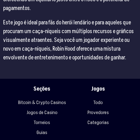
pagamentos.
Este jogo é ideal para fãs do herói lendário e para aqueles que
procuram um caça-níqueis com múltiplos recursos e gráficos
visualmente atraentes. Seja você um jogador experiente ou
novo em caça-níqueis, Robin Hood oferece uma mistura
envolvente de entretenimento e oportunidades de ganhar.
Seções
Jogos
Bitcoin & Crypto Casinos
Todo
Jogos de Casino
Provedores
Torneios
Categorias
Guias