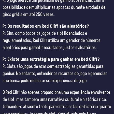
R: O jogo oferece um potencial de ganho substancial, com a
possibilidade de multiplicar as apostas durante a rodada de
giros grátis em até 250 vezes.
P: Os resultados em Red Cliff são aleatórios?
R: Sim, como todos os jogos de slot licenciados e
regulamentados, Red Cliff utiliza um gerador de números
aleatórios para garantir resultados justos e aleatórios.
P: Existe uma estratégia para ganhar em Red Cliff?
R: Slots são jogos de azar sem estratégias garantidas para
ganhar. No entanto, entender os recursos do jogo e gerenciar
sua banca pode melhorar sua experiência de jogo.
O Red Cliff não apenas proporciona uma experiência envolvente
de slot, mas também uma narrativa cultural e histórica rica,
tornando-o atraente tanto para entusiastas da história quanto
para jogadores de jogos de slot. Seja atraído pelo tema