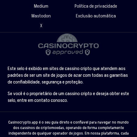
Medium
Política de privacidade
Mastodon
Exclusão automática
X
Este selo é exibido em sites de cassino cripto que atendem aos
padrões de ser um site de jogos de azar com todas as garantias
de confiabilidade, segurança e proteção.
Se você é o proprietário de um cassino cripto e deseja obter este
selo, entre em contato conosco.
Casinocrypto.app é o seu guia direto e confiável para navegar no mundo
dos cassinos de criptomoedas, operando de forma completamente
independente de qualquer operador de jogos. Em nossa plataforma, cada