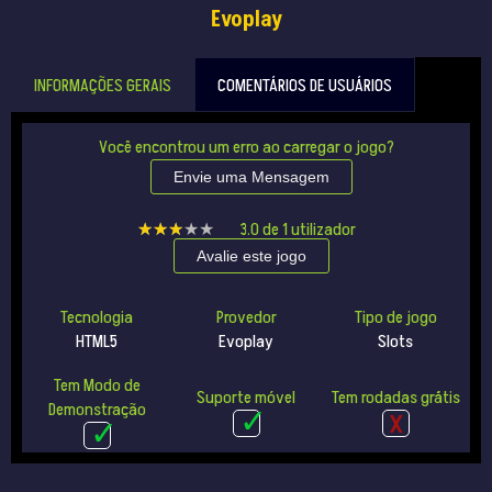
Evoplay
INFORMAÇÕES GERAIS
COMENTÁRIOS DE USUÁRIOS
Você encontrou um erro ao carregar o jogo?
Envie uma Mensagem
★★★★★
★★★★★
3.0
de
1
utilizador
Avalie este jogo
Tecnologia
Provedor
Tipo de jogo
HTML5
Evoplay
Slots
Tem Modo de
Suporte móvel
Tem rodadas grátis
Demonstração