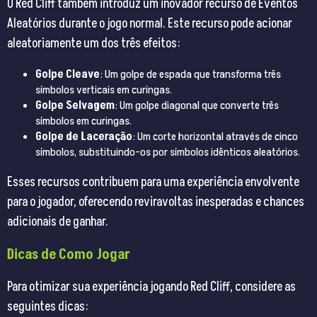
O Red Cliff também introduz um inovador recurso de Eventos
Aleatórios durante o jogo normal. Este recurso pode acionar
aleatoriamente um dos três efeitos:
Golpe Cleave
: Um golpe de espada que transforma três
símbolos verticais em curingas.
Golpe Selvagem
: Um golpe diagonal que converte três
símbolos em curingas.
Golpe de Laceração
: Um corte horizontal através de cinco
símbolos, substituindo-os por símbolos idênticos aleatórios.
Esses recursos contribuem para uma experiência envolvente
para o jogador, oferecendo reviravoltas inesperadas e chances
adicionais de ganhar.
Dicas de Como Jogar
Para otimizar sua experiência jogando Red Cliff, considere as
seguintes dicas: