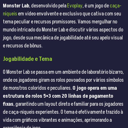
Monster Lab
, desenvolvido pela
Evoplay
, é um jogo de
caça-
níqueis
em vídeo envolvente e exclusivo que cativa com seu
tema peculiar e recursos promissores. Vamos mergulhar no
mundo intricado do Monster Lab e discutir vários aspectos do
jogo, desde sua mecânica de jogabilidade até seu apelo visual
e recursos de bônus.
Jogabilidade e Tema
O Monster Lab se passa em um ambiente de laboratório bizarro,
onde os jogadores giram os rolos povoados por vários símbolos
de monstros coloridos e peculiares.
O jogo opera em uma
estrutura de rolos 5×3 com 20 linhas de pagamento
fixas
, garantindo um layout direto e familiar para os jogadores
de caça-níqueis experientes. O tema é efetivamente trazido à
vida com gráficos vibrantes e animações, aprimorando a