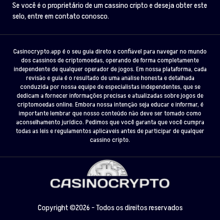
Se você é o proprietário de um cassino cripto e deseja obter este
selo, entre em contato conosco.
Casinocrypto.app é o seu guia direto e confiável para navegar no mundo
dos cassinos de criptomoedas, operando de forma completamente
independente de qualquer operador de jogos. Em nossa plataforma, cada
revisão e guia é o resultado de uma análise honesta e detalhada
conduzida por nossa equipe de especialistas independentes, que se
dedicam a fornecer informações precisas e atualizadas sobre jogos de
criptomoedas online. Embora nossa intenção seja educar e informar, é
importante lembrar que nosso conteúdo não deve ser tomado como
aconselhamento jurídico. Pedimos que você garanta que você cumpra
todas as leis e regulamentos aplicáveis antes de participar de qualquer
cassino cripto.
Copyright ©2026 - Todos os direitos reservados