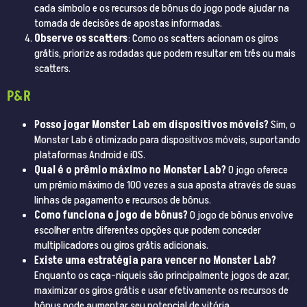
cada símbolo e os recursos de bônus do jogo pode ajudar na
tomada de decisões de apostas informadas.
Observe os scatters
: Como os scatters acionam os giros
grátis, priorize as rodadas que podem resultar em três ou mais
scatters.
P&R
Posso jogar Monster Lab em dispositivos móveis?
Sim, o
Monster Lab é otimizado para dispositivos móveis, suportando
plataformas Android e iOS.
Qual é o prêmio máximo no Monster Lab?
O jogo oferece
um prêmio máximo de 100 vezes a sua aposta através de suas
linhas de pagamento e recursos de bônus.
Como funciona o jogo de bônus?
O jogo de bônus envolve
escolher entre diferentes opções que podem conceder
multiplicadores ou giros grátis adicionais.
Existe uma estratégia para vencer no Monster Lab?
Enquanto os caça-níqueis são principalmente jogos de azar,
maximizar os giros grátis e usar efetivamente os recursos de
bônus pode aumentar seu potencial de vitória.