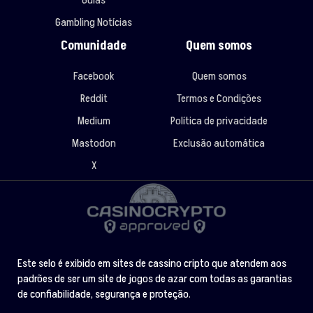
Guias
Gambling Notícias
Comunidade
Quem somos
Facebook
Quem somos
Reddit
Termos e Condições
Medium
Política de privacidade
Mastodon
Exclusão automática
X
Este selo é exibido em sites de cassino cripto que atendem aos
padrões de ser um site de jogos de azar com todas as garantias
de confiabilidade, segurança e proteção.