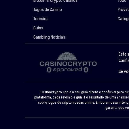
Bitcoin & Crypto Casinos
Todo
Jogos de Casino
Prove
Torneios
Categ
Guias
Gambling Notícias
Este 
confi
Se vo
Casinocrypto.app é o seu guia direto e confiável para
plataforma, cada revisão e guia é o resultado de uma anális
sobre jogos de criptomoedas online. Embora nossa intenç
garanta que vo