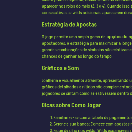
aparecer nos rolos do meio (2, 3 e 4). Quando isso
consecutivas se wilds adicionais aparecerem durante as
Estratégia de Apostas
O jogo permite uma ampla gama de
opções de a
apostadores. A estratégia para maximizar a long
grandes combinações de símbolos são relativamen
chances de ganhar ao longo do tempo​​.
Gráficos e Som
Joalheria é visualmente atraente, apresentando u
gráficos detalhados e nítidos são complementado
jogadores se sintam como se estivessem dentro de
Dicas sobre Como Jogar
Familiarize-se com a tabela de pagamentos
Gerencie sua banca: Comece com apostas m
Fique de olho nos wilds: Wilds expansíve