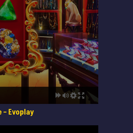
e – Evoplay