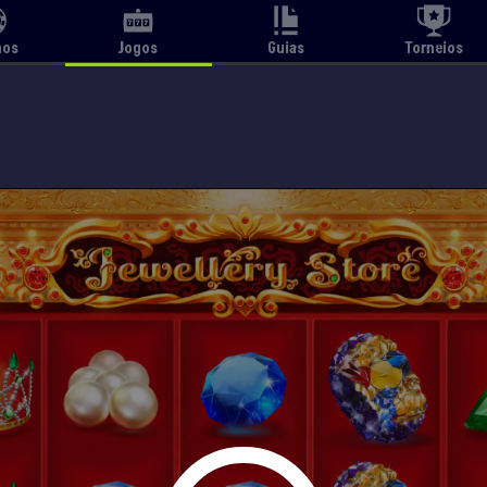
nos
Jogos
Guias
Torneios