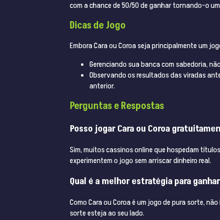
com a chance de 50/50 de ganhar tornando-o uma o
Dicas de Jogo
Embora Cara ou Coroa seja principalmente um jog
Gerenciando sua banca com sabedoria, nã
Observando os resultados das viradas ante
anterior.
Perguntas e Respostas
Posso jogar Cara ou Coroa gratuitame
Sim, muitos cassinos online que hospedam título
experimentem o jogo sem arriscar dinheiro real.
Qual é a melhor estratégia para ganha
Como Cara ou Coroa é um jogo de pura sorte, não 
sorte esteja ao seu lado.