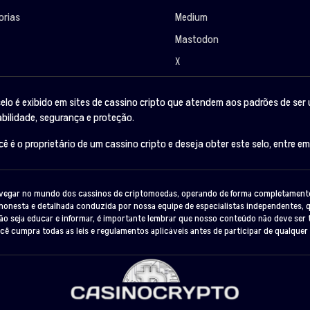
orias
Medium
Mastodon
X
selo é exibido em sites de cassino cripto que atendem aos padrões de ser
abilidade, segurança e proteção.
cê é o proprietário de um cassino cripto e deseja obter este selo, entre 
 navegar no mundo dos cassinos de criptomoedas, operando de forma completament
e honesta e detalhada conduzida por nossa equipe de especialistas independentes, 
ão seja educar e informar, é importante lembrar que nosso conteúdo não deve s
cê cumpra todas as leis e regulamentos aplicáveis antes de participar de qualquer 