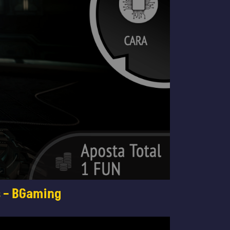
s – BGaming