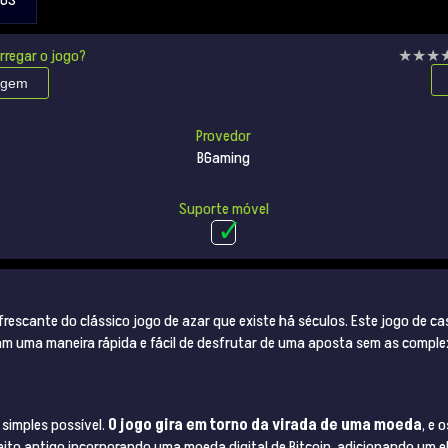
IOS
rregar o jogo?
★★★
★★★
agem
Provedor
BGaming
Suporte móvel
escante do clássico jogo de azar que existe há séculos. Este jogo de cas
am uma maneira rápida e fácil de desfrutar de uma aposta sem as comple
 simples possível.
O jogo gira em torno da virada de uma moeda
, e 
eito antigo incorporando uma moeda digital de Bitcoin, adicionando um