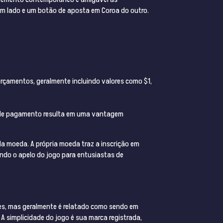
um lado e um botão de aposta em Coroa do outro.
rçamentos, geralmente incluindo valores como $1,
ura de pagamento resulta em uma vantagem
a moeda. A própria moeda traz a inscrição em
ndo o apelo do jogo para entusiastas de
ntes, mas geralmente é relatado como sendo em
A simplicidade do jogo é sua marca registrada,