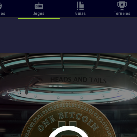
nos
Jogos
Guias
Torneios