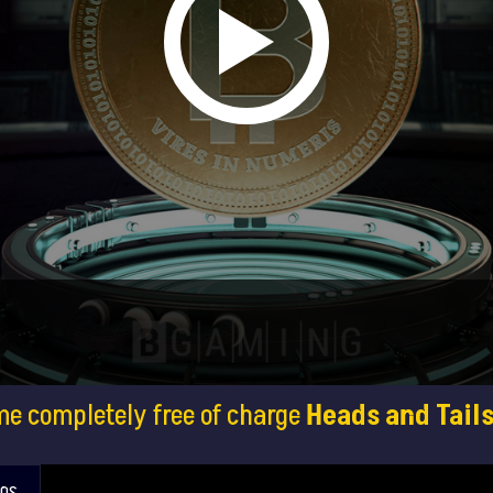
me completely free of charge
Heads and Tail