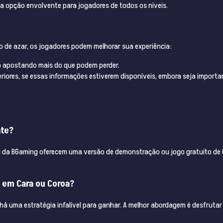
pção envolvente para jogadores de todos os níveis​​​​.
o de azar, os jogadores podem melhorar sua experiência:
o apostando mais do que podem perder.
riores, se essas informações estiverem disponíveis, embora seja importa
nte?
s da BGaming oferecem uma versão de demonstração ou jogo gratuito de 
r em Cara ou Coroa?
há uma estratégia infalível para ganhar. A melhor abordagem é desfrutar