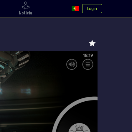
Login
Notícia