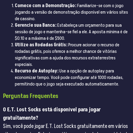
Comece com a Demonstração:
Familiarize-se com o jogo
jogando a versão de demonstração disponível em vários sites
de cassino.
Gerencie sua Banca:
Estabeleça um orçamento para sua
sessão de jogo e mantenha-se fiel a ele. A aposta mínima é de
$0.10 e a máxima é de $500.
Utilize as Rodadas Grátis:
Procure acionar o recurso de
rodadas grátis, pois oferece a melhor chance de vitórias
significativas com a ajuda dos recursos extraterrestres
especiais.
Recurso de Autoplay:
Use a opção de autoplay para
economizar tempo. Você pode configurar até 1000 rodadas,
permitindo que o jogo seja executado automaticamente.
Perguntas Frequentes
O E.T. Lost Socks está disponível para jogar
gratuitamente?
Sim, você pode jogar E.T. Lost Socks gratuitamente em vários