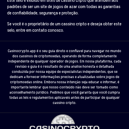
Este selo é exibido em sites de cassino cripto que atendem aos
padrões de ser um site de jogos de azar com todas as garantias
de confiabilidade, segurança e proteção.
Se você é o proprietário de um cassino cripto e deseja obter este
selo, entre em contato conosco.
Casinocrypto.app é o seu guia direto e confiável para navegar no mundo
dos cassinos de criptomoedas, operando de forma completamente
independente de qualquer operador de jogos. Em nossa plataforma, cada
revisão e guia é o resultado de uma análise honesta e detalhada
conduzida por nossa equipe de especialistas independentes, que se
dedicam a fornecer informações precisas e atualizadas sobre jogos de
criptomoedas online. Embora nossa intenção seja educar e informar, é
importante lembrar que nosso conteúdo não deve ser tomado como
aconselhamento jurídico. Pedimos que você garanta que você cumpra
todas as leis e regulamentos aplicáveis antes de participar de qualquer
cassino cripto.