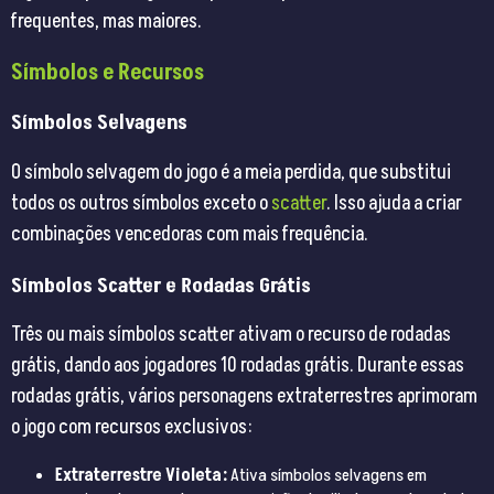
frequentes, mas maiores.
Símbolos e Recursos
Símbolos Selvagens
O símbolo selvagem do jogo é a meia perdida, que substitui
todos os outros símbolos exceto o
scatter
. Isso ajuda a criar
combinações vencedoras com mais frequência.
Símbolos Scatter e Rodadas Grátis
Três ou mais símbolos scatter ativam o recurso de rodadas
grátis, dando aos jogadores 10 rodadas grátis. Durante essas
rodadas grátis, vários personagens extraterrestres aprimoram
o jogo com recursos exclusivos:
Extraterrestre Violeta:
Ativa símbolos selvagens em