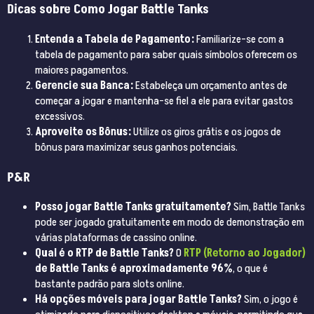
Dicas sobre Como Jogar Battle Tanks
Entenda a Tabela de Pagamento:
Familiarize-se com a
tabela de pagamento para saber quais símbolos oferecem os
maiores pagamentos.
Gerencie sua Banca:
Estabeleça um orçamento antes de
começar a jogar e mantenha-se fiel a ele para evitar gastos
excessivos.
Aproveite os Bônus:
Utilize os giros grátis e os jogos de
bônus para maximizar seus ganhos potenciais.
P&R
Posso jogar Battle Tanks gratuitamente?
Sim, Battle Tanks
pode ser jogado gratuitamente em modo de demonstração em
várias plataformas de cassino online.
Qual é o RTP de Battle Tanks?
O
RTP (Retorno ao Jogador)
de Battle Tanks é aproximadamente 96%
, o que é
bastante padrão para slots online.
Há opções móveis para jogar Battle Tanks?
Sim, o jogo é