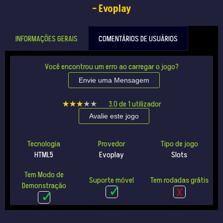
– Evoplay
INFORMAÇÕES GERAIS
COMENTÁRIOS DE USUÁRIOS
Você encontrou um erro ao carregar o jogo?
Envie uma Mensagem
★★★★★
★★★★★
3.0
de
1
utilizador
Avalie este jogo
Tecnologia
Provedor
Tipo de jogo
HTML5
Evoplay
Slots
Tem Modo de
Suporte móvel
Tem rodadas grátis
Demonstração