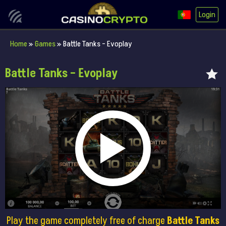
Login
Home
»
Games
»
Battle Tanks – Evoplay
Battle Tanks – Evoplay
Play the game completely free of charge
Battle Tanks