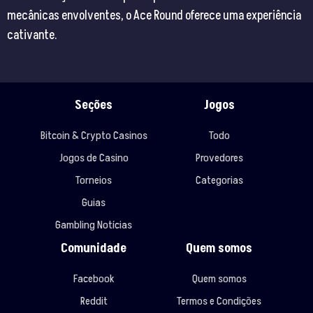
mecânicas envolventes, o Ace Round oferece uma experiência
cativante.
Seções
Jogos
Bitcoin & Crypto Casinos
Todo
Jogos de Casino
Provedores
Torneios
Categorias
Guias
Gambling Notícias
Comunidade
Quem somos
Facebook
Quem somos
Reddit
Termos e Condições