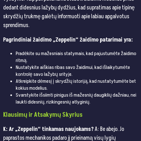
dedant didesnius lažybų dydžius, kad supratimas apie tipinę
skrydžių trukmę galėtų informuoti apie labiau apgalvotus
sprendimus.
Pagrindiniai žaidimo „Zeppelin“ žaidimo patarimai yra:
Pradėkite su mažesniais statymais, kad pajustumėte žaidimo
ritmą.
Nustatykite aiškias ribas savo žaidimui, kad išlaikytumėte
kontrolę savo lažybų srityje.
Atkreipkite dėmesį į skrydžių istoriją, kad nustatytumėte bet
kokius modelius.
Svarstykite išsiimti pinigus iš mažesnių daugiklių dažniau, nei
laukti didesnių, rizikingesnių atlyginių.
Klausimų ir Atsakymų Skyrius
K: Ar „Zeppelin“ tinkamas naujokams?
A: Be abejo. Jo
paprastos mechanikos padaro jį prieinamą visų lygių