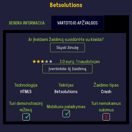
Betsolutions
BENDRA INFORMACIJA
VARTOTOJO APŽVALGOS
Ar įkeldami žaidimą susidūrėte su klaida?
Siųsti žinutę
★★★★★
★★★★★
3.0
eurų.
1
naudotojas
Įvertinkite šį žaidimą
Technologija
Teikėjas
Žaidimo tipas
HTML5
Betsolutions
Crash
Turi demonstracinį
Turi nemokamus
Mobilusis palaikymas
režimą
sukimus