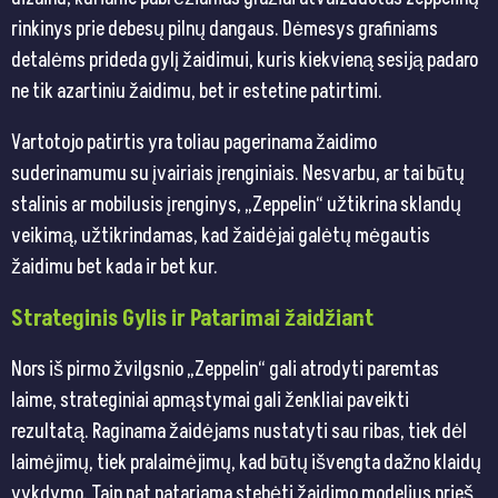
rinkinys prie debesų pilnų dangaus. Dėmesys grafiniams
detalėms prideda gylį žaidimui, kuris kiekvieną sesiją padaro
ne tik azartiniu žaidimu, bet ir estetine patirtimi.
Vartotojo patirtis yra toliau pagerinama žaidimo
suderinamumu su įvairiais įrenginiais. Nesvarbu, ar tai būtų
stalinis ar mobilusis įrenginys, „Zeppelin“ užtikrina sklandų
veikimą, užtikrindamas, kad žaidėjai galėtų mėgautis
žaidimu bet kada ir bet kur.
Strateginis Gylis ir Patarimai žaidžiant
Nors iš pirmo žvilgsnio „Zeppelin“ gali atrodyti paremtas
laime, strateginiai apmąstymai gali ženkliai paveikti
rezultatą. Raginama žaidėjams nustatyti sau ribas, tiek dėl
laimėjimų, tiek pralaimėjimų, kad būtų išvengta dažno klaidų
vykdymo. Taip pat patariama stebėti žaidimo modelius prieš