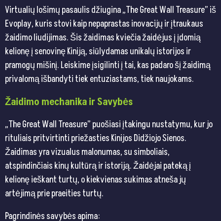
Virtualių lošimų pasaulis džiugina „The Great Wall Treasure” iš
Evoplay, kuris stovi kaip nepaprastas inovacijų ir įtraukaus
žaidimo liudijimas. Šis žaidimas kviečia žaidėjus į įdomią
kelionę į senovinę Kiniją, siūlydamas unikalų istorijos ir
pramogų mišinį. Leiskime įsigilinti į tai, kas padaro šį žaidimą
privalomą išbandyti tiek entuziastams, tiek naujokams.
Žaidimo mechanika ir Savybės
„The Great Wall Treasure” puošiasi įtakingu nustatymu, kur jo
rituliais pritvirtinti priežasties Kinijos Didžiojo Sienos.
Žaidimas yra vizualus malonumas, su simboliais,
atspindinčiais kinų kultūrą ir istoriją. Žaidėjai pateką į
kelionę ieškant turtų, o kiekvienas sukimas atneša jų
artėjimą prie praeities turtų.
Pagrindinės savybės apima: