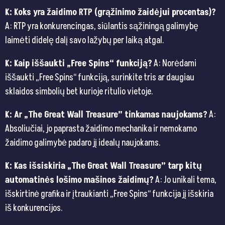
K: Koks yra žaidimo RTP (grąžinimo žaidėjui procentas)?
A: RTP yra konkurencingas, siūlantis sąžiningą galimybę
laimėti didelę dalį savo lažybų per laiką atgal.
K: Kaip iššaukti „Free Spins“ funkciją?
A: Norėdami
iššaukti „Free Spins“ funkciją, surinkite tris ar daugiau
sklaidos simbolių bet kurioje ritulio vietoje.
K: Ar „The Great Wall Treasure” tinkamas naujokams?
A:
Absoliučiai, jo paprasta žaidimo mechanika ir nemokamo
žaidimo galimybė padaro jį idealų naujokams.
K: Kas išsiskiria „The Great Wall Treasure” tarp kitų
automatinės lošimo mašinos žaidimų?
A: Jo unikali tema,
išskirtinė grafika ir įtraukianti „Free Spins“ funkcija jį išskiria
iš konkurencijos.