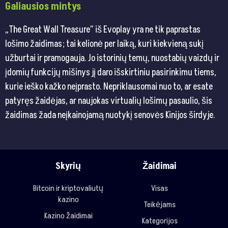
Galiausios mintys
„The Great Wall Treasure” iš Evoplay yra ne tik paprastas
lošimo žaidimas; tai kelionė per laiką, kuri kiekvieną sukį
užburtai ir pramogauja. Jo istorinių temų, nuostabių vaizdų ir
įdomių funkcijų mišinys jį daro išskirtiniu pasirinkimu tiems,
kurie ieško kažko neįprasto. Nepriklausomai nuo to, ar esate
patyręs žaidėjas, ar naujokas virtualių lošimų pasaulio, šis
žaidimas žada neįkainojamą nuotykį senovės Kinijos širdyje.
Skyrių
Žaidimai
Bitcoin ir kriptovaliutų
Visas
kazino
Teikėjams
Kazino žaidimai
Kategorijos