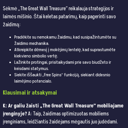
Sėkmė „The Great Wall Treasure” reikalauja strategijos ir
laimės mišinio. Štai keletas patarimų, kaip pagerinti savo
žaidimą:
Pradėkite su nemokamu žaidimu, kad susipažintumėte su
žaidimo mechanika.
Atkreipkite dėmesį į mokėjimų lentelę, kad suprastumėte
kiekvieno simbolio vertę.
Lažinkite protingai, prisitaikydami prie savo biudžeto ir
keisdami statymus.
Siekite iššaukti „Free Spins“ funkciją, siekiant didesnio
laimėjimo potencialo.
Klausimai ir atsakymai
K: Ar galiu žaisti „The Great Wall Treasure” mobiliajame
įrenginyje?
A: Taip, žaidimas optimizuotas mobiliems
įrenginiams, leidžiantis žaidėjams mėgautis juo judėdami.