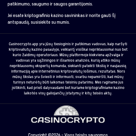
patikimumo, saugumo ir saugos garantijomis.
Jei esate kriptografinio kazino savininkas ir norite gauti šį
antspaudą, susisiekite su mumis.
Casinocrypto.app yra jūsų tiesioginis ir patikimas vadovas, kaip naršyti
kriptovaliutų kazino pasaulyje, veikiantį visiškai nepriklausomai nuo bet
kurio žaidimų operatoriaus. Mūsų platformoje kiekviena apžvalga ir
vadovas yra sąžiningos ir išsamios analizės, kurią atliko mūsų
nepriklausomų ekspertų komanda, siekianti pateikti tikslią ir naujausią
informaciją apie internetinius kriptovaliutų lošimus, rezultatas. Nors
mūsų tikslas yra šviesti ir informuoti, svarbu nepamiršti, kad mūsų
turinys neturėtų būti laikomas teisiniu patarimu. Mes raginame jus
įsitikinti, kad prieš dalyvaudami bet kuriame kriptografiniame kazino
laikotės visų galiojančių įstatymų ir kitų teisės aktų.
Copyright ©2026 - Visos teisės saugomos