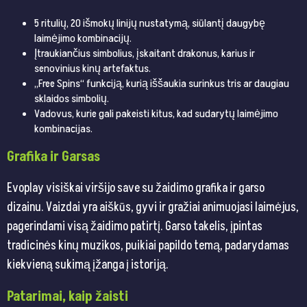
5 ritulių, 20 išmokų linijų nustatymą, siūlantį daugybę
laimėjimo kombinacijų.
Įtraukiančius simbolius, įskaitant drakonus, karius ir
senovinius kinų artefaktus.
„Free Spins“ funkciją, kurią iššaukia surinkus tris ar daugiau
sklaidos simbolių.
Vadovus, kurie gali pakeisti kitus, kad sudarytų laimėjimo
kombinacijas.
Grafika ir Garsas
Evoplay visiškai viršijo save su žaidimo grafika ir garso
dizainu. Vaizdai yra aiškūs, gyvi ir gražiai animuojasi laimėjus,
pagerindami visą žaidimo patirtį. Garso takelis, įpintas
tradicinės kinų muzikos, puikiai papildo temą, padarydamas
kiekvieną sukimą įžanga į istoriją.
Patarimai, kaip žaisti