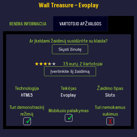
Wall Treasure – Evoplay
BENDRA INFORMACIJA
VARTOTOJO APŽVALGOS
Ar įkeldami žaidimą susidūrėte su klaida?
Siųsti žinutę
★★★★★
★★★★★
3.5
eurų.
2
Vartotojai
Įvertinkite šį žaidimą
Technologija
Teikėjas
Žaidimo tipas
HTML5
Evoplay
Slots
Turi demonstracinį
Turi nemokamus
Mobilusis palaikymas
režimą
sukimus