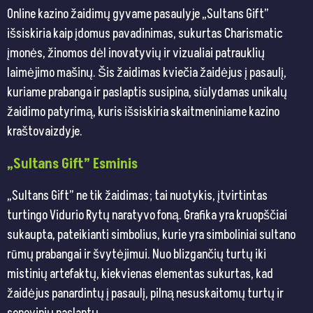
Online kazino žaidimų gyvame pasaulyje „Sultans Gift”
išsiskiria kaip įdomus pavadinimas, sukurtas Charismatic
įmonės, žinomos dėl inovatyvių ir vizualiai patrauklių
laimėjimo mašinų. Šis žaidimas kviečia žaidėjus į pasaulį,
kuriame prabanga ir paslaptis susipina, siūlydamas unikalų
žaidimo patyrimą, kuris išsiskiria skaitmeniniame kazino
kraštovaizdyje.
„Sultans Gift” Esminis
„Sultans Gift” ne tik žaidimas; tai nuotykis, įtvirtintas
turtingo Vidurio Rytų naratyvo foną. Grafika yra kruopščiai
sukaupta, pateikianti simbolius, kurie yra simboliniai sultano
rūmų prabangai ir švytėjimui. Nuo blizgančių turtų iki
mistinių artefaktų, kiekvienas elementas sukurtas, kad
žaidėjus panardintų į pasaulį, pilną nesuskaitomų turtų ir