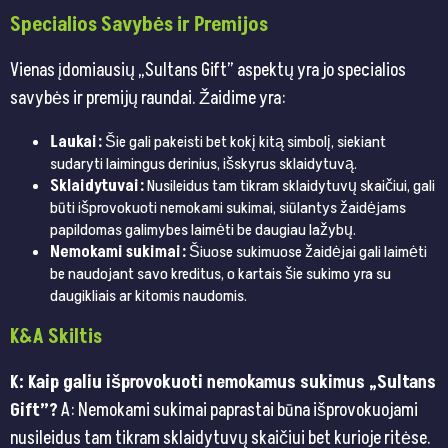
Specialios Savybės ir Premijos
Vienas įdomiausių „Sultans Gift” aspektų yra jo specialios
savybės ir premijų raundai. Žaidime yra:
Laukai:
Šie gali pakeisti bet kokį kitą simbolį, siekiant
sudaryti laimingus derinius, išskyrus sklaidytuvą.
Sklaidytuvai:
Nusileidus tam tikram sklaidytuvų skaičiui, gali
būti išprovokuoti nemokami sukimai, siūlantys žaidėjams
papildomas galimybes laimėti be daugiau lažybų.
Nemokami sukimai:
Šiuose sukimuose žaidėjai gali laimėti
be naudojant savo kreditus, o kartais šie sukimo yra su
daugikliais ar kitomis naudomis.
K&A Skiltis
K: Kaip galiu išprovokuoti nemokamus sukimus „Sultans
Gift”?
A: Nemokami sukimai paprastai būna išprovokuojami
nusileidus tam tikram sklaidytuvų skaičiui bet kurioje ritėse.