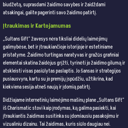
biudžetą, suprasdami žaidimo savybes ir žaidždami
atsakingai, galite pagerinti savo žaidimo patirtį.
Įtraukimas ir Kartojamumas
„Sultans Gift” žavesys nėra tiksliai didelių laimėjimų
galimybėse, bet ir įtraukiančioje istorijoje ir estetiniame
pristatyme. Žaidimo turtingas naratyvas ir gražūs grafiniai
elementai skatina žaidėjus grįžti, tyrinėti jo žaidimo gilumą ir
atskleisti visas pasiūlytas paslaptis. Jo šansas ir strategijos
pusiausvyra, kartu su jo premijų įspūdžiu, užtikrina, kad
kiekviena sesija atneš naują ir įdomią patirtį.
Didžiajame internetinių laimėjimo mašinų plane „Sultans Gift”
iš Charismatic stovi kaip įrodymas, ką galima pasiekti, kai
įtraukiantis žaidimas susitinka su įdomiausiu pasakojimu ir
vizualiniu dizainu. Tai žaidimas, kuris siūlo daugiau nei.