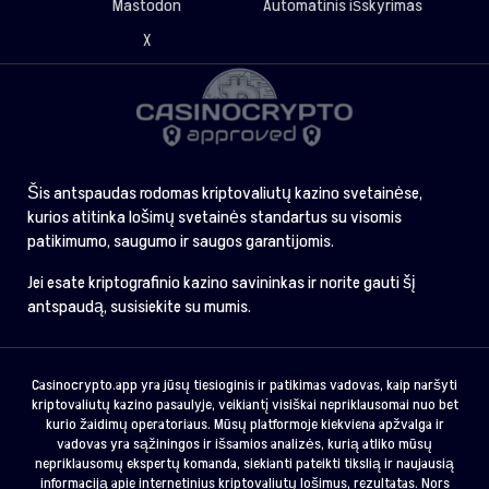
Mastodon
Automatinis išskyrimas
X
Šis antspaudas rodomas kriptovaliutų kazino svetainėse,
kurios atitinka lošimų svetainės standartus su visomis
patikimumo, saugumo ir saugos garantijomis.
Jei esate kriptografinio kazino savininkas ir norite gauti šį
antspaudą, susisiekite su mumis.
Casinocrypto.app yra jūsų tiesioginis ir patikimas vadovas, kaip naršyti
kriptovaliutų kazino pasaulyje, veikiantį visiškai nepriklausomai nuo bet
kurio žaidimų operatoriaus. Mūsų platformoje kiekviena apžvalga ir
vadovas yra sąžiningos ir išsamios analizės, kurią atliko mūsų
nepriklausomų ekspertų komanda, siekianti pateikti tikslią ir naujausią
informaciją apie internetinius kriptovaliutų lošimus, rezultatas. Nors