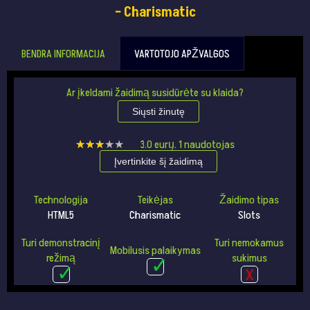
– Charismatic
BENDRA INFORMACIJA
VARTOTOJO APŽVALGOS
Ar įkeldami žaidimą susidūrėte su klaida?
Siųsti žinutę
★★★★★
★★★★★
3.0
eurų.
1
naudotojas
Įvertinkite šį žaidimą
Technologija
Teikėjas
Žaidimo tipas
HTML5
Charismatic
Slots
Turi demonstracinį
Turi nemokamus
Mobilusis palaikymas
režimą
sukimus