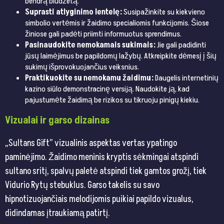
bendrą biudžetą.
Suprasti atlyginimo lentelę:
Susipažinkite su kiekvieno
simbolio vertėmis ir žaidimo specialiomis funkcijomis. Šiose
žiniose gali padėti priimti informuotus sprendimus.
Pasinaudokite nemokamais sukimais:
Jie gali padidinti
jūsų laimėjimus be papildomų lažybų. Atkreipkite dėmesį į šių
sukimų išprovokuojančius veiksnius.
Praktikuokite su nemokamu žaidimu:
Daugelis internetinių
kazino siūlo demonstracinę versiją. Naudokite ją, kad
pajustumėte žaidimą be rizikos su tikruoju pinigų kiekiu.
Vizualai ir garso dizainas
„Sultans Gift” vizualinis aspektas vertas ypatingo
paminėjimo. Žaidimo meninis kryptis sėkmingai atspindi
sultano sritį, spalvų paletė atspindi tiek gamtos grožį, tiek
Vidurio Rytų stebuklus. Garso takelis su savo
hipnotizuojančiais melodijomis puikiai papildo vizualus,
didindamas įtraukiamą patirtį.