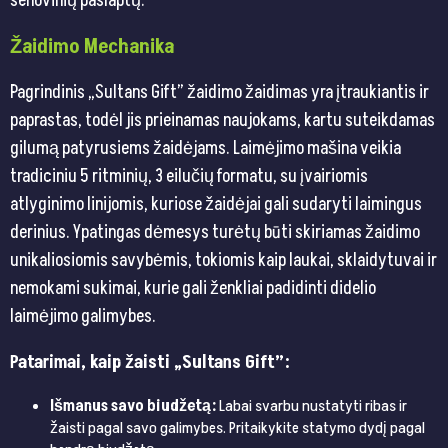
senovinių paslaptų.
Žaidimo Mechanika
Pagrindinis „Sultans Gift” žaidimo žaidimas yra įtraukiantis ir
paprastas, todėl jis prieinamas naujokams, kartu suteikdamas
gilumą patyrusiems žaidėjams. Laimėjimo mašina veikia
tradiciniu 5 ritminių, 3 eilučių formatu, su įvairiomis
atlyginimo linijomis, kuriose žaidėjai gali sudaryti laimingus
derinius. Ypatingas dėmesys turėtų būti skiriamas žaidimo
unikaliosiomis savybėmis, tokiomis kaip laukai, sklaidytuvai ir
nemokami sukimai, kurie gali ženkliai padidinti didelio
laimėjimo galimybes.
Patarimai, kaip žaisti „Sultans Gift”:
Išmanus savo biudžetą:
Labai svarbu nustatyti ribas ir
žaisti pagal savo galimybes. Pritaikykite statymo dydį pagal