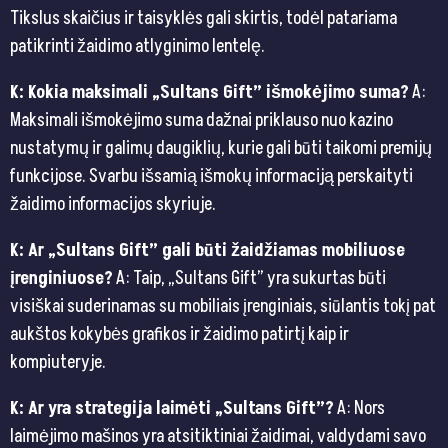
Tikslus skaičius ir taisyklės gali skirtis, todėl patariama
patikrinti žaidimo atlyginimo lentelę.
K: Kokia maksimali „Sultans Gift” išmokėjimo suma?
A:
Maksimali išmokėjimo suma dažnai priklauso nuo kazino
nustatymų ir galimų daugiklių, kurie gali būti taikomi premijų
funkcijose. Svarbu išsamią išmokų informaciją perskaityti
žaidimo informacijos skyriuje.
K: Ar „Sultans Gift” gali būti žaidžiamas mobiliuose
įrenginiuose?
A: Taip, „Sultans Gift” yra sukurtas būti
visiškai suderinamas su mobiliais įrenginiais, siūlantis tokį pat
aukštos kokybės grafikos ir žaidimo patirtį kaip ir
kompiuteryje.
K: Ar yra strategija laimėti „Sultans Gift”?
A: Nors
laimėjimo mašinos yra atsitiktiniai žaidimai, valdydami savo