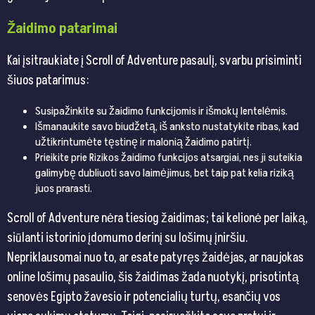
Žaidimo patarimai
Kai įsitraukiate į Scroll of Adventure pasaulį, svarbu prisiminti
šiuos patarimus:
Susipažinkite su žaidimo funkcijomis ir išmokų lentelėmis.
Išmanaukite savo biudžetą, iš anksto nustatykite ribas, kad
užtikrintumėte tęstinę ir malonią žaidimo patirtį.
Prieikite prie Rizikos žaidimo funkcijos atsargiai, nes ji suteikia
galimybę dubliuoti savo laimėjimus, bet taip pat kelia riziką
juos prarasti.
Scroll of Adventure nėra tiesiog žaidimas; tai kelionė per laiką,
siūlanti istorinio įdomumo derinį su lošimų įniršiu.
Nepriklausomai nuo to, ar esate patyręs žaidėjas, ar naujokas
online lošimų pasaulio, šis žaidimas žada nuotykį, prisotintą
senovės Egipto žavesio ir potencialių turtų, esančių vos