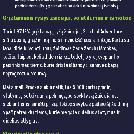
padidindami jūsų galimybes pasiekti maksimalų išmoką.
Grįžtamasis ryšys žaidėjui, volatilumas ir išmokos
Turint 97,13% grįžtamąjį ryšį žaidėjui, Scroll of Adventure
siūlo dosnų grąžinimą, nors ir neaukščiausią rinkoje. Kartu su
labai dideliu volatilumu, žaidimas žada ženklų išmokas,
tačiau taip pat kelia didelį riziką, todėl jis yra įkvepiantis
pasirinkimas tiems, kurie drįsta išbandyti senovės kapų
neprognozuojamumą.
Maksimali išmoka siekia netikįtus 5 000 kartų pradinį
statymą, suteikdama pelningą perspektyvą žaidėjams,
siekiantiems laimėti prizą. Tokios savybės padaro šį žaidimą
ypač patrauklų tiems, kurie mėgsta didelius statymus ir
didelius atlygius.