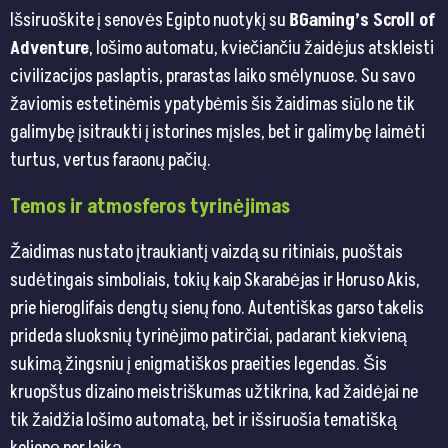
Išsiruoškite į senovės Egipto nuotykį su
BGaming’s Scroll of
Adventure
, lošimo automatu, kviečiančiu žaidėjus atskleisti
civilizacijos paslaptis, prarastas laiko smėlynuose. Su savo
žaviomis estetinėmis ypatybėmis šis žaidimas siūlo ne tik
galimybę įsitraukti į istorines mįsles, bet ir galimybę laimėti
turtus, vertus faraonų pačių.
Temos ir atmosferos tyrinėjimas
Žaidimas nustato įtraukiantį vaizdą su ritiniais, puoštais
sudėtingais simboliais, tokių kaip Skarabėjas ir Horuso Akis,
prie hieroglifais dengtų sienų fono. Autentiškas garso takelis
prideda sluoksnių tyrinėjimo patirčiai, padarant kiekvieną
sukimą žingsniu į enigmatiškos praeities legendas. Šis
kruopštus dizaino meistriškumas užtikrina, kad žaidėjai ne
tik žaidžia lošimo automatą, bet ir išsiruošia tematišką