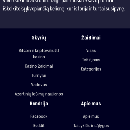
vieno sukimu atstumu. Taigi, pasiruoškite savo protui ir
iškelkite šį įkvepiančią kelionę, kur istorija ir turtai susipynę.
Skyrių
Žaidimai
Bitcoin ir kriptovaliutų
Visas
kazino
Teikėjams
Kazino žaidimai
Kategorijos
Turnyrai
Vadovus
Azartinių lošimų naujienos
Bendrija
Apie mus
Facebook
Apie mus
Reddit
Taisyklės ir sąlygos