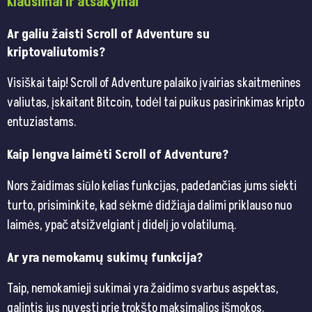
Klausimai ir atsakymai
Ar galiu žaisti Scroll of Adventure su
kriptovaliutomis?
Visiškai taip! Scroll of Adventure palaiko įvairias skaitmenines
valiutas, įskaitant Bitcoin, todėl tai puikus pasirinkimas kripto
entuziastams.
Kaip lengva laimėti Scroll of Adventure?
Nors žaidimas siūlo kelias funkcijas, padedančias jums siekti
turto, prisiminkite, kad sėkmė didžiąja dalimi priklauso nuo
laimės, ypač atsižvelgiant į didelį jo volatilumą.
Ar yra nemokamų sukimų funkcija?
Taip, nemokamieji sukimai yra žaidimo svarbus aspektas,
galintis jus nuvesti prie trokšto maksimalios išmokos.