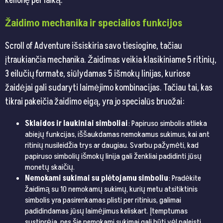
kelionę per laiką.
Žaidimo mechanika ir specialios funkcijos
Scroll of Adventure išsiskiria savo tiesiogine, tačiau
įtraukiančia mechanika. Žaidimas veikia klasikiniame 5 ritinių,
3 eilučių formate, siūlydamas 5 išmokų linijas, kuriose
žaidėjai gali sudaryti laimėjimo kombinacijas. Tačiau tai, kas
tikrai pakeičia žaidimo eigą, yra jo specialūs bruožai:
Sklaidos ir laukiniai simboliai
: Papiruso simbolis atlieka
abiejų funkcijas, iššaukdamas nemokamus sukimus, kai ant
ritinių nusileidžia trys ar daugiau. Svarbu pažymėti, kad
papiruso simbolių išmokų linija gali ženkliai padidinti jūsų
monetų skaičių.
Nemokami sukimai su plėtojamu simboliu
: Pradėkite
žaidimą su 10 nemokamų sukimų, kurių metu atsitiktinis
simbolis yra pasirenkamas plisti per ritinius, galimai
padidindamas jūsų laimėjimus keliskart. Įtemptumas
sustiprėja, nes šie nemokami sukimai gali būti vėl paleisti,