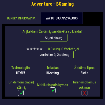
Adventure – BGaming
BENDRA INFORMACIJA
VARTOTOJO APŽVALGOS
Ar įkeldami žaidimą susidūrėte su klaida?
Siųsti žinutę
★★★★★
★★★★★
0.0
eurų.
0
Vartotojai
Įvertinkite šį žaidimą
Technologija
Teikėjas
Žaidimo tipas
HTML5
BGaming
Slots
Turi demonstracinį
Turi nemokamus
Mobilusis palaikymas
režimą
sukimus