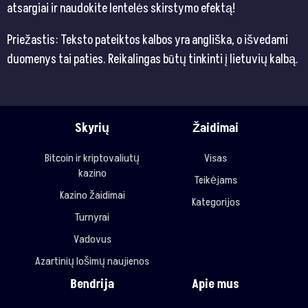
atsargiai ir naudokite lentelės skirstymo efektą!
Priežastis: Teksto pateiktos kalbos yra angliška, o išvedami
duomenys tai paties. Reikalingas būtų tinkinti į lietuvių kalbą.
Skyrių
Žaidimai
Bitcoin ir kriptovaliutų
Visas
kazino
Teikėjams
Kazino žaidimai
Kategorijos
Turnyrai
Vadovus
Azartinių lošimų naujienos
Bendrija
Apie mus