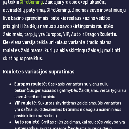
ją teikia
XProGaming
, žaidėjai yra apie ekspliukančią
atviradėlių patyrimą. XProGaming, žinomas savo inovatiniuoju
live kazino sprendimais, pateikia realaus kazino veiklos
prisigintį į žaidėjų namus su savo skirtingomis rouletės
žaidimais, tarp jų yra Europos, VIP, Auto ir Dragon Roulette.
Kiekviena versija teikia unikalaus variantą tradiciniams
rouletės žaidimams, kurių siekia skirtingų žaidėjų maitinti
skirtingus poreikius.
Rouletės variacijos supratimas
Europos rouletė
: Klasikasis variantas su vienu nuliu,
teikiančius geriausiasios galimybės žaidėjams, vertai lygiui su
savo Amerikos tarpiniu.
VIP rouletė
: Sukurtas skyrintiems žaidėjams, šis variantas
yra dažnai su didesniemies betinimis ir daugiau asmeniniaus
pasirinktinių patvirtinių.
Auto rouletė
: Greitas eilės žaidimas, kai rouletės valgyba yra
automatiškai skirsta, idealios žaidėjams, kuriuos daug