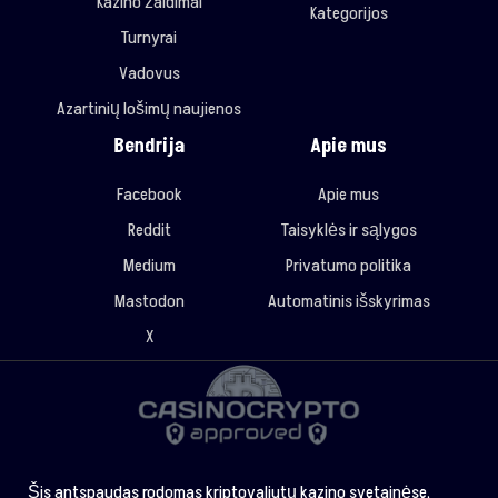
Kazino žaidimai
Kategorijos
Turnyrai
Vadovus
Azartinių lošimų naujienos
Bendrija
Apie mus
Facebook
Apie mus
Reddit
Taisyklės ir sąlygos
Medium
Privatumo politika
Mastodon
Automatinis išskyrimas
X
Šis antspaudas rodomas kriptovaliutų kazino svetainėse,