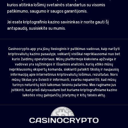
kurios atitinka lošimų svetainės standartus su visomis
patikimumo, saugumo ir saugos garantijomis.
Jei esate kriptografinio kazino savininkas ir norite gauti šį
antspaudą, susisiekite su mumis.
Casinocrypto.app yra jūsų tiesioginis ir patikimas vadovas, kaip naršyti
kriptovaliutų kazino pasaulyje, veikiantį visiškai nepriklausomai nuo bet
kurio žaidimų operatoriaus. Mūsų platformoje kiekviena apžvalga ir
vadovas yra sąžiningos ir išsamios analizės, kurią atliko mūsų
nepriklausomų ekspertų komanda, siekianti pateikti tikslią ir naujausią
informaciją apie internetinius kriptovaliutų lošimus, rezultatas. Nors
mūsų tikslas yra šviesti ir informuoti, svarbu nepamiršti, kad mūsų
turinys neturėtų būti laikomas teisiniu patarimu. Mes raginame jus
įsitikinti, kad prieš dalyvaudami bet kuriame kriptografiniame kazino
laikotės visų galiojančių įstatymų ir kitų teisės aktų.