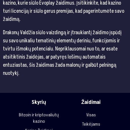
kazino, kurie siūlo Evoplay žaidimus. Įsitikinkite, kad kazino
turi licenciją ir siūlo gerus premijas, kad pagerintumėte savo
žaidimą.
Drakonų Valdžia siūlo vaizdingą ir įtraukiantį žaidimo įspūdį
su savo unikaliu tematinių elementų deriniu, funkcijomis ir
tvirtu išmokų potencialu. Nepriklausomai nuo to, ar esate
atsitiktinis žaidėjas, ar patyręs lošimų automatais
entuziastas, šis žaidimas žada malonų ir galbūt pelningą
nuotykį.
Skyrių
Žaidimai
Bitcoin ir kriptovaliutų
Visas
kazino
Teikėjams