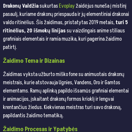
Drakonų Valdžia
sukurtas
Evoplay
žaidėjus nuneša į mistinį
pasaulį, kuriame drakonų priespauda ir jų elementiniai drakonai
valdo ritinėlius. Šis žaidimas, pristatytas 2019 metais,
turi 5
ritinėlius, 20 išmokų linijas
su vaizdingais anime stiliaus
grafiniais elementais ir ramia muzika, kuri pagerina žaidimo
patirtį.
Žaidimo Tema ir Dizainas
Žaidimas vyksta užburto miško fone su animuotais drakonų
meistrais, kurie atstovauja Ugnies, Vandens, Oro ir Gamtos
elementams. Ramų aplinką papildo išsamūs grafiniai elementai
ir animacijos, įskaitant drakonų formos krioklį ir lengvai
krentančius žiedus. Kiekvienas meistras turi savo drakoną,
papildantis žaidimo tematiką.
Žaidimo Procesas ir Ypatybės