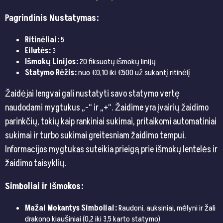
Pagrindinis Nustatymas:
Ritinėliai:
5
Eilutės:
3
Išmokų Linijos:
20 fiksuotų išmokų linijų
Statymo Rėžis:
nuo €0,10 iki €500 už sukantį ritinėlį
Žaidėjai lengvai gali nustatyti savo statymo vertę
naudodami mygtukus „-“ ir „+“. Žaidime yra įvairių žaidimo
parinkčių, tokių kaip rankiniai sukimai, pritaikomi automatiniai
sukimai ir turbo sukimai greitesniam žaidimo tempui.
Informacijos mygtukas suteikia prieigą prie išmokų lentelės ir
žaidimo taisyklių.
Simboliai ir Išmokos:
Mažai Mokantys Simboliai:
Raudoni, auksiniai, mėlyni ir žali
drakono kiaušiniai (0,2 iki 3,5 karto statymo)