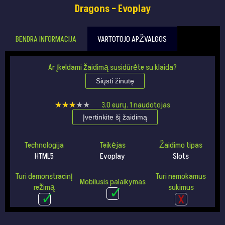
Dragons – Evoplay
BENDRA INFORMACIJA
VARTOTOJO APŽVALGOS
Ar įkeldami žaidimą susidūrėte su klaida?
Siųsti žinutę
★★★★★
★★★★★
3.0
eurų.
1
naudotojas
Įvertinkite šį žaidimą
Technologija
Teikėjas
Žaidimo tipas
HTML5
Evoplay
Slots
Turi demonstracinį
Turi nemokamus
Mobilusis palaikymas
režimą
sukimus