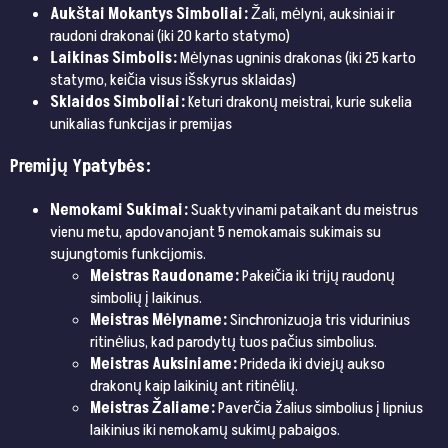
Aukštai Mokantys Simboliai:
Žali, mėlyni, auksiniai ir
raudoni drakonai (iki 20 karto statymo)
Laikinas Simbolis:
Mėlynas ugninis drakonas (iki 25 karto
statymo, keičia visus išskyrus sklaidas)
Sklaidos Simboliai:
Keturi drakonų meistrai, kurie sukelia
unikalias funkcijas ir premijas
Premijų Ypatybės:
Nemokami Sukimai:
Suaktyvinami pataikant du meistrus
vienu metu, apdovanojant 5 nemokamais sukimais su
sujungtomis funkcijomis.
Meistras Raudoname:
Pakeičia iki trijų raudonų
simbolių į laikinus.
Meistras Mėlyname:
Sinchronizuoja tris vidurinius
ritinėlius, kad parodytų tuos pačius simbolius.
Meistras Auksiniame:
Prideda iki dviejų aukso
drakonų kaip laikinių ant ritinėlių.
Meistras Žaliame:
Paverčia žalius simbolius į lipnius
laikinius iki nemokamų sukimų pabaigos.