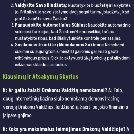
Valdykite Savo Biudžetą:
Nustatykite biudžetą ir laikykitės
jo. Pritaikykite savo statymo dydį pagal turimą biudžetą, kad
pratęstumėte savo žaidimą.
Panaudokite Automatinius Sūkius:
Naudokite automatinio
sukimosi funkcijas, kad žaistumėte nuosekliai, tačiau
nustatykite ribas, kad išlaikytumėte kontrolę per sesijas.
Susikoncentruokite į Nemokamus Sukimus:
Nemokami
sukimai su sujungtomis meistrų galiomis gali leisti gauti
reikšmingus prizus. Siekite aktyvuoti šią funkciją pataikydami
reikiamus sklaidos simbolius.
Klausimų ir Atsakymų Skyrius
K: Ar galiu žaisti Drakonų Valdžią nemokamai?
A: Taip,
daug internetinių kazino siūlo nemokamą demonstracinę
versiją Drakonų Valdžios, leidžiančią žaisti be jokio finansinio
įsipareigojimo.
K: Koks yra maksimalus laimėjimas Drakonų Valdžioje?
A: