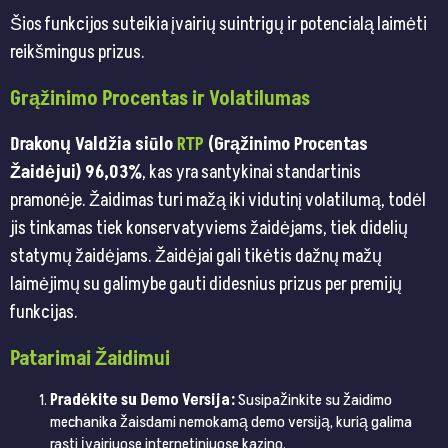
Šios funkcijos suteikia įvairių suintrigų ir potencialą laimėti
reikšmingus prizus.
Grąžinimo Procentas ir Volatilumas
Drakonų Valdžia siūlo
RTP
(Grąžinimo Procentas
Žaidėjui) 96,03%
, kas yra santykinai standartinis
pramonėje. Žaidimas turi mažą iki vidutinį volatilumą, todėl
jis tinkamas tiek konservatyviems žaidėjams, tiek didelių
statymų žaidėjams. Žaidėjai gali tikėtis dažnų mažų
laimėjimų su galimybe gauti didesnius prizus per premijų
funkcijas.
Patarimai Žaidimui
Pradėkite su Demo Versija:
Susipažinkite su žaidimo
mechanika žaisdami nemokamą demo versiją, kurią galima
rasti įvairiuose internetiniuose kazino.