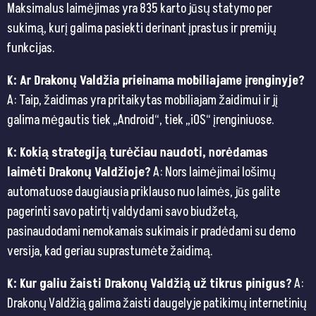
Maksimalus laimėjimas yra 835 karto jūsų statymo per
sukimą, kurį galima pasiekti derinant įprastus ir premijų
funkcijas.
K: Ar Drakonų Valdžia prieinama mobiliajame įrenginyje?
A: Taip, žaidimas yra pritaikytas mobiliajam žaidimui ir jį
galima mėgautis tiek „Android“, tiek „iOS“ įrenginiuose.
K: Kokią strategiją turėčiau naudoti, norėdamas
laimėti Drakonų Valdžioje?
A: Nors laimėjimai lošimų
automatuose daugiausia priklauso nuo laimės, jūs galite
pagerinti savo patirtį valdydami savo biudžetą,
pasinaudodami nemokamais sukimais ir pradėdami su demo
versija, kad geriau suprastumėte žaidimą.
K: Kur galiu žaisti Drakonų Valdžią už tikrus pinigus?
A:
Drakonų Valdžią galima žaisti daugelyje patikimų internetinių