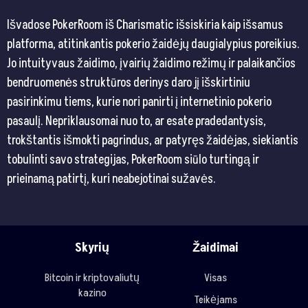
Išvadose PokerRoom iš Charismatic išsiskiria kaip išsamus
platforma, atitinkantis pokerio žaidėjų daugialypius poreikius.
Jo intuityvaus žaidimo, įvairių žaidimo režimų ir palaikančios
bendruomenės struktūros derinys daro jį išskirtiniu
pasirinkimu tiems, kurie nori panirti į internetinio pokerio
pasaulį. Nepriklausomai nuo to, ar esate pradedantysis,
trokštantis išmokti pagrindus, ar patyręs žaidėjas, siekiantis
tobulinti savo strategijas, PokerRoom siūlo turtingą ir
prieinamą patirtį, kuri neabejotinai sužavės.
Skyrių
Žaidimai
Bitcoin ir kriptovaliutų
Visas
kazino
Teikėjams