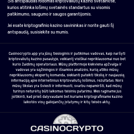
Šis antspaudas rodomas kriptovaliutų kazino svetainėse,
kurios atitinka lošimų svetainės standartus su visomis
patikimumo, saugumo ir saugos garantijomis.
Jei esate kriptografinio kazino savininkas ir norite gauti šį
antspaudą, susisiekite su mumis.
Casinocrypto.app yra jūsų tiesioginis ir patikimas vadovas, kaip naršyti
kriptovaliutų kazino pasaulyje, veikiantį visiškai nepriklausomai nuo bet
kurio žaidimų operatoriaus. Mūsų platformoje kiekviena apžvalga ir
vadovas yra sąžiningos ir išsamios analizės, kurią atliko mūsų
nepriklausomų ekspertų komanda, siekianti pateikti tikslią ir naujausią
informaciją apie internetinius kriptovaliutų lošimus, rezultatas. Nors
mūsų tikslas yra šviesti ir informuoti, svarbu nepamiršti, kad mūsų
turinys neturėtų būti laikomas teisiniu patarimu. Mes raginame jus
įsitikinti, kad prieš dalyvaudami bet kuriame kriptografiniame kazino
laikotės visų galiojančių įstatymų ir kitų teisės aktų.