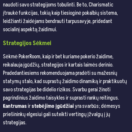
naudoti savo strategijoms tobulinti. Be to, Charismatic
įtraukė funkcijas, tokią kaip tiesioginė pokalbių sistema,
leidžianti žaidėjams bendrauti tarpusavyje, pridedant
socialinį aspektą žaidimui.
Strategijos Sėkmei
Sėkmė PokerRoom, kaip ir bet kuriame pokerio žaidime,
reikalauja įgūdžių, strategijos ir kartais laimės derinio.
Pradedantiesiems rekomenduojama pradėti su mažesnių
statymų stalo, kad suprastų žaidimo dinamiką ir praktikuotų
savo strategijas be didelio rizikos. Svarbu gerai žinoti
pagrindinius žaidimo taisykles ir suprasti rankų reitingus.
Kantrumas
ir
stebėjimo įgūdžiai
yra svarbūs; dėmesys
priešininkų elgesiui gali suteikti vertingų įžvalgų į jų
strategijas.