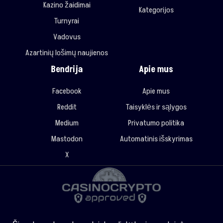
Kazino žaidimai
Kategorijos
Turnyrai
Vadovus
Azartinių lošimų naujienos
Bendrija
Apie mus
Facebook
Apie mus
Reddit
Taisyklės ir sąlygos
Medium
Privatumo politika
Mastodon
Automatinis išskyrimas
X