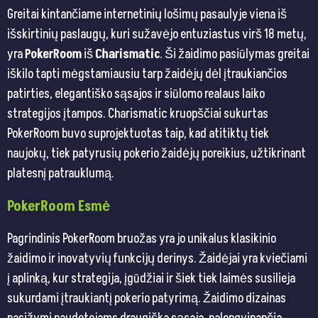
Greitai kintančiame internetinių lošimų pasaulyje viena iš
išskirtinių paslaugų, kuri sužavėjo entuziastus virš 18 metų,
yra
PokerRoom
iš
Charismatic
. Ši žaidimo pasiūlymas greitai
iškilo tapti mėgstamiausiu tarp žaidėjų dėl įtraukiančios
patirties, elegantiško sąsajos ir siūlomo realaus laiko
strategijos įtampos. Charismatic kruopščiai sukurtas
PokerRoom buvo suprojektuotas taip, kad atitiktų tiek
naujokų, tiek patyrusių pokerio žaidėjų poreikius, užtikrinant
platesnį patrauklumą.
PokerRoom Esmė
Pagrindinis PokerRoom bruožas yra jo unikalus klasikinio
žaidimo ir inovatyvių funkcijų derinys. Žaidėjai yra kviečiami
į aplinką, kur strategija, įgūdžiai ir šiek tiek laimės susilieja
sukurdami įtraukiantį pokerio patyrimą. Žaidimo dizainas