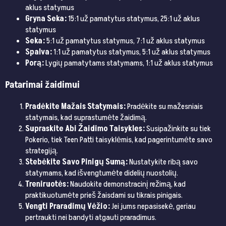
aklus statymus
Gryna Seka:
15:1 už pamatytus statymus, 25:1 už aklus
statymus
Seka:
5:1 už pamatytus statymus, 7:1 už aklus statymus
Spalva:
1:1 už pamatytus statymus, 5:1 už aklus statymus
Porą:
Lygių pamatytams statymams, 1:1 už aklus statymus
Patarimai žaidimui
Pradėkite Mažais Statymais:
Pradėkite su mažesniais
statymais, kad suprastumėte žaidimą.
Supraskite Abi Žaidimo Taisykles:
Susipažinkite su tiek
Pokerio, tiek Teen Patti taisyklėmis, kad pagerintumėte savo
strategiją.
Stebėkite Savo Pinigų Sumą:
Nustatykite ribą savo
statymams, kad išvengtumėte didelių nuostolių.
Treniruotės:
Naudokite demonstracinį režimą, kad
praktikuotumėte prieš žaisdami su tikrais pinigais.
Vengti Praradimų Vėžio:
Jei jums nepasisekė, geriau
pertraukti nei bandyti atgauti praradimus.