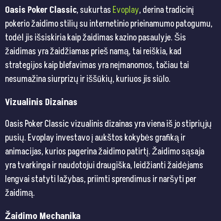
Oasis Poker Classic
, sukurtas
Evoplay
, derina tradicinį
pokerio žaidimo stilių su internetinio prieinamumo patogumu,
todėl jis išsiskiria kaip žaidimas kazino pasaulyje. Šis
žaidimas yra žaidžiamas prieš namą, tai reiškia, kad
strategijos kaip blefavimas yra neįmanomos, tačiau tai
nesumažina siurprizų ir iššūkių, kuriuos jis siūlo.
Vizualinis Dizainas
Oasis Poker Classic vizualinis dizainas yra viena iš jo stipriųjų
pusių. Evoplay investavo į aukštos kokybės grafiką ir
animacijas, kurios pagerina žaidimo patirtį. Žaidimo sąsaja
yra tvarkinga ir naudotojui draugiška, leidžianti žaidėjams
lengvai statyti lažybas, priimti sprendimus ir naršyti per
žaidimą.
Žaidimo Mechanika