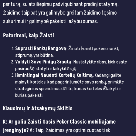
per turą, su atsiliepimu padvigubinant pradinį statymą.
Žaidime taip pat yra galimybė greitam žaidimo tęsimo
sukurimui ir galimybė pakeisti lažybų sumas.
Patarimai, kaip Žaisti
Suprasti Rankų Rangovę
: Žinoti įvairių pokerio rankų
stiprumą yra būtina.
Valdyti Savo Pinigų Srautą
: Nustatykite ribas, kiek esate
pasiruošę statyti ir laikykitės jų.
Išmintingai Naudoti Kortelių Keitimą
: Kadangi galite
mainyti korteles, kad pagerintumėte savo ranką, priimkite
strateginius sprendimus dėl to, kurias korteles išlaikyti ir
kurias pakeisti.
Klausimų ir Atsakymų Skiltis
K: Ar galiu žaisti Oasis Poker Classic mobiliajame
įrenginyje?
A: Taip, žaidimas yra optimizuotas tiek