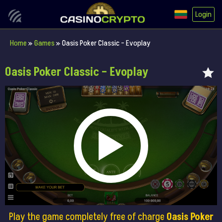
Login
Home
»
Games
»
Oasis Poker Classic – Evoplay
Oasis Poker Classic – Evoplay
Play the game completely free of charge
Oasis Poker