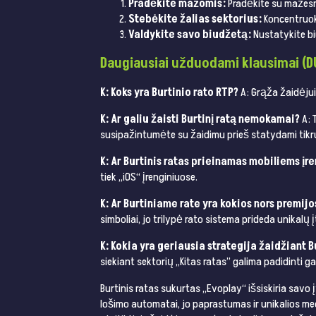
Pradėkite mažomis:
Pradėkite su mažesn
Stebėkite žalias sektorius:
Koncentruokit
Valdykite savo biudžetą:
Nustatykite bi
Daugiausiai užduodami klausimai (D
K: Koks yra Burtinio rato RTP?
A: Grąža žaidėjui
K: Ar galiu žaisti Burtinį ratą nemokamai?
A: 
susipažintumėte su žaidimu prieš statydami tikrus p
K: Ar Burtinis ratas prieinamas mobiliems įr
tiek „iOS“ įrenginiuose​​​​.
K: Ar Burtiniame rate yra kokios nors premij
simboliai, jo trilypė rato sistema prideda unikalų 
K: Kokia yra geriausia strategija žaidžiant B
siekiant sektorių „Kitas ratas” galima padidinti ga
Burtinis ratas sukurtas „Evoplay“ išsiskiria savo į
lošimo automatai, jo paprastumas ir unikalios me