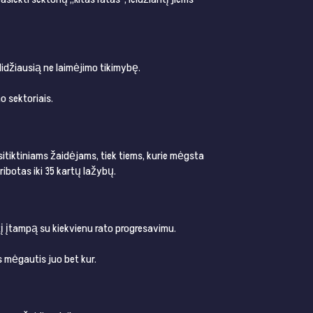
 didžiausią ne laimėjimo tikimybę.
ektoriais​​​​​​.
sitiktiniams žaidėjams, tiek tiems, kurie mėgsta
tas iki 35 kartų lažybų​​​​.
tį įtampą su kiekvienu rato progresavimu.
gautis juo bet kur​​​​.