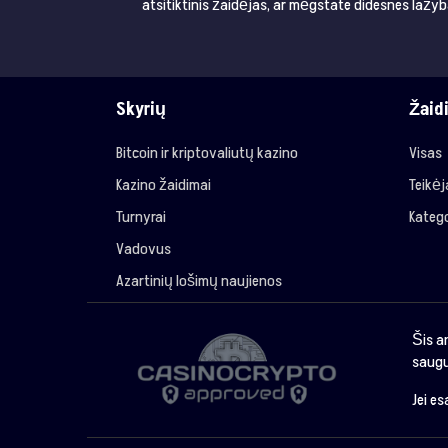
atsitiktinis žaidėjas, ar mėgstate didesnes lažyb
Skyrių
Žaid
Bitcoin ir kriptovaliutų kazino
Visas
Kazino žaidimai
Teikė
Turnyrai
Katego
Vadovus
Azartinių lošimų naujienos
Šis a
saugu
Jei e