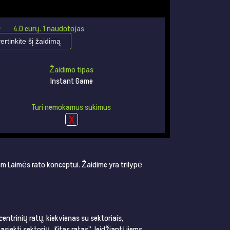
★
★
4.0
eurų.
1
naudotojas
vertinkite šį žaidimą
Žaidimo tipas
Instant Game
Turi nemokamus sukimus
iam Laimės rato konceptui. Žaidime yra trilypė
centrinių ratų, kiekvienas su sektoriais,
asiekti sektorių „Kitas ratas”, leidžiantį jiems