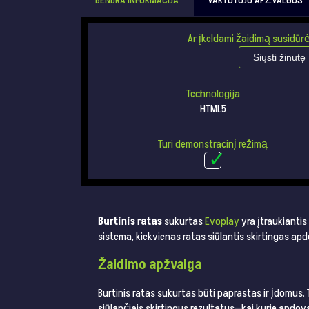
BENDRA INFORMACIJA
VARTOTOJO APŽVALGOS
Ar įkeldami žaidimą susidūrė
Siųsti žinutę
Technologija
HTML5
Turi demonstracinį režimą
Burtinis ratas
sukurtas
Evoplay
yra įtraukiantis
sistema, kiekvienas ratas siūlantis skirtingas ap
Žaidimo apžvalga
Burtinis ratas sukurtas būti paprastas ir įdomus. T
siūlančiais skirtingus rezultatus—kai kurie apdovan