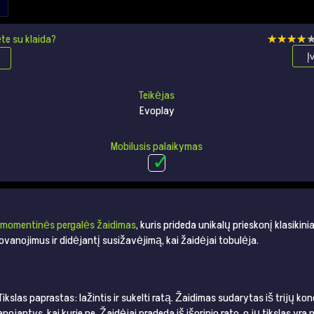
te su klaida?
★★★★
★★★★
Į
Teikėjas
Evoplay
Mobilusis palaikymas
momentinės pergalės žaidimas
, kuris prideda unikalų prieskonį klasikin
dovanojimus ir didėjantį susižavėjimą, kai žaidėjai tobulėja.
ikslas paprastas: lažintis ir sukelti ratą. Žaidimas sudarytas iš trijų kon
ojantys, kai kurie ne. Žaidėjai pradeda iš išorinio rato, o jų tikslas yra p