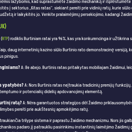
ėmis lažybomis, kad suprastumėte žaidimo mechaniką ir išplėstumėte s
ės į sektorius „Kitas ratas”, siekiant pereiti prie vidinių ratų, kurie siūl
udžetą ir laikykitės jo. Venkite pralaimėjimų persekiojimo, kadangi žaid
UK)
 (
RTP
) rodiklis Burtiniam ratai yra 96%, kas yra konkurencinga ir užtikrina s
Taip, daug internetinių kazino siūlo Burtinio rato demonstracinę versiją, 
inigus​​​​.
enginiams?
A: Be abejo. Burtinis ratas pritaikytas mobiliajam žaidimui, l
os ypatybės?
A: Nors Burtinis ratas neįtraukia tradicinių premijų funkcij
įtemptumo ir potencialių didelių apdovanojimų elementą​​​​.
urtinį ratą?
A: Nėra garantuotos strategijos dėl žaidimo priklausomybės
limybes pereiti prie aukštesnių apmokėjimo ratų​​​​.
traukiančia trilype sistema ir paprastu žaidimo mechanizmu. Nors jis galbūt
chanikos padaro jį patraukliu pasirinkimu instantinių laimėjimo žaidimų 