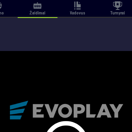
no
Žaidimai
Vadovus
Turnyrai