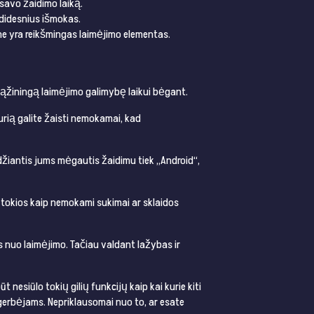
avo žaidimo laiką.
o didesnius išmokas.
ime yra reikšmingas laimėjimo elementas.
ąžiningą laimėjimo galimybę laikui bėgant​​​​.
kurią galite žaisti nemokamai, kad
eidžiantis jums mėgautis žaidimu tiek „Android“,
ų, tokios kaip nemokami sukimai ar sklaidos
 nuo laimėjimo. Tačiau valdant lažybas ir
 nesiūlo tokių gilių funkcijų kaip kai kurie kiti
gerbėjams. Nepriklausomai nuo to, ar esate