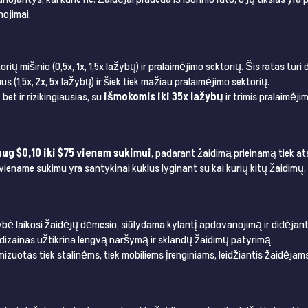
nojimai.
ių mišinio (0,5x, 1x, 1,5x lažybų) ir pralaimėjimo sektorių. Šis ratas turi
 (1,5x, 2x, 5x lažybų) ir šiek tiek mažiau pralaimėjimo sektorių.
et ir rizikingiausias, su
išmokomis iki 35x lažybų
ir trimis pralaimėjimo s
ug $0,10 iki $75 vienam sukimui
, padarant žaidimą prieinamą tiek at
name sukimu yra santykinai kuklus lyginant su kai kurių kitų žaidimų, ribo
vybė laikosi žaidėjų dėmesio, siūlydama kylantį apdovanojimą ir didėjan
dizainas užtikrina lengvą naršymą ir sklandų žaidimų patyrimą.
zuotas tiek stalinėms, tiek mobiliems įrenginiams, leidžiantis žaidėjams mė