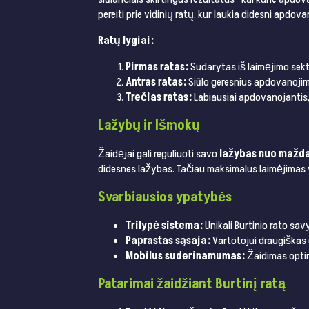
pereiti prie vidinių ratų, kur laukia didesni apdova
Ratų lygiai:
Pirmas ratas:
Sudarytas iš laimėjimo sektor
Antras ratas:
Siūlo geresnius apdovanojimus
Trečias ratas:
Labiausiai apdovanojantis, b
Lažybų ir Išmokų
Žaidėjai gali reguliuoti savo
lažybas nuo mažda
didesnes lažybas. Tačiau maksimalus laimėjimas vie
Svarbiausios ypatybės
Trilypė sistema:
Unikali Burtinio rato sa
Paprastas sąsaja:
Vartotojui draugiškas 
Mobilus suderinamumas:
Žaidimas optimi
Patarimai žaidžiant Burtinį ratą