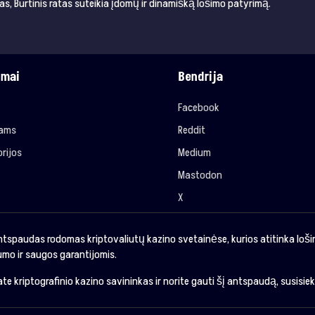
as, Burtinis ratas suteikia įdomų ir dinamišką lošimo patyrimą.
imai
Bendrija
Facebook
jams
Reddit
rijos
Medium
Mastodon
X
ntspaudas rodomas kriptovaliutų kazino svetainėse, kurios atitinka loš
mo ir saugos garantijomis.
sate kriptografinio kazino savininkas ir norite gauti šį antspaudą, susisie