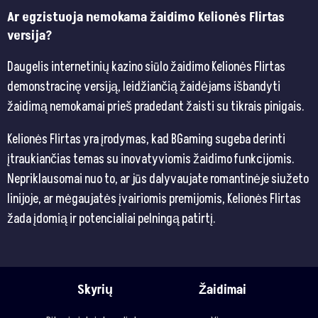
Ar egzistuoja nemokama žaidimo Kelionės Flirtas
versija?
Daugelis internetinių kazino siūlo žaidimo Kelionės Flirtas
demonstracinę versiją, leidžiančią žaidėjams išbandyti
žaidimą nemokamai prieš pradedant žaisti su tikrais pinigais.
Kelionės Flirtas yra įrodymas, kad BGaming sugeba derinti
įtraukiančias temas su inovatyviomis žaidimo funkcijomis.
Nepriklausomai nuo to, ar jūs dalyvaujate romantinėje siužeto
linijoje, ar mėgaujatės įvairiomis premijomis, Kelionės Flirtas
žada įdomią ir potencialiai pelningą patirtį​​​​​​.
Skyrių
Žaidimai