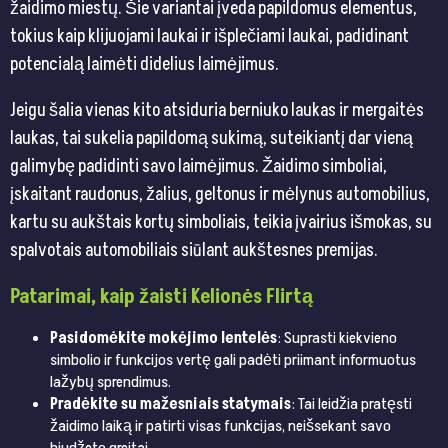
žaidimo miestų. Šie variantai įveda papildomus elementus,
tokius kaip klijuojami laukai ir išplečiami laukai, padidinant
potencialą laimėti didelius laimėjimus.
Jeigu šalia vienas kito atsiduria berniuko laukas ir mergaitės
laukas, tai sukelia papildomą sukimą, suteikiantį dar vieną
galimybę padidinti savo laimėjimus. Žaidimo simboliai,
įskaitant raudonus, žalius, geltonus ir mėlynus automobilius,
kartu su aukštais kortų simboliais, teikia įvairius išmokas, su
spalvotais automobiliais siūlant aukštesnes premijas.
Patarimai, kaip žaisti Kelionės Flirtą
Pasidomėkite mokėjimo lentelės
: Suprasti kiekvieno
simbolio ir funkcijos vertę gali padėti priimant informuotus
lažybų sprendimus.
Pradėkite su mažesniais statymais
: Tai leidžia pratęsti
žaidimo laiką ir patirti visas funkcijas, neišsekant savo