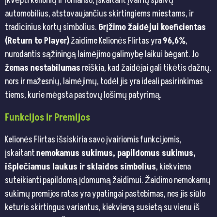
įkvėpti kelionių ir romanso, įskaitant įvairių spalvų
automobilius, atstovaujančius skirtingiems miestams, ir
tradicinius kortų simbolius.
Grįžimo žaidėjui koeficientas
(Return to Player)
žaidime Kelionės Flirtas yra
96,6%
,
nurodantis sąžiningą laimėjimo galimybę laikui bėgant. Jo
žemas nestabilumas
reiškia, kad žaidėjai gali tikėtis dažnų,
nors ir mažesnių, laimėjimų, todėl jis yra ideali pasirinkimas
tiems, kurie mėgsta pastovų lošimų patyrimą.
Funkcijos ir Premijos
Kelionės Flirtas išsiskiria savo įvairiomis funkcijomis,
įskaitant
nemokamus sukimus, papildomus sukimus,
išplečiamus laukus ir sklaidos simbolius
, kiekviena
suteikianti papildomą įdomumą žaidimui. Žaidimo nemokamų
sukimų premijos ratas yra ypatingai pastebimas, nes jis siūlo
keturis skirtingus variantus, kiekvieną susietą su vienu iš