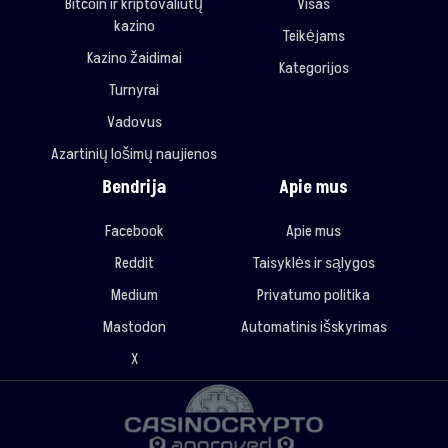
Bitcoin ir kriptovaliutų
Visas
kazino
Teikėjams
Kazino žaidimai
Kategorijos
Turnyrai
Vadovus
Azartinių lošimų naujienos
Bendrija
Apie mus
Facebook
Apie mus
Reddit
Taisyklės ir sąlygos
Medium
Privatumo politika
Mastodon
Automatinis išskyrimas
X