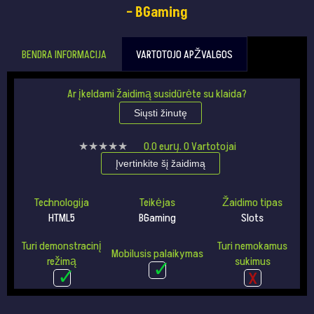
– BGaming
BENDRA INFORMACIJA
VARTOTOJO APŽVALGOS
Ar įkeldami žaidimą susidūrėte su klaida?
Siųsti žinutę
★★★★★
★★★★★
0.0
eurų.
0
Vartotojai
Įvertinkite šį žaidimą
Technologija
Teikėjas
Žaidimo tipas
HTML5
BGaming
Slots
Turi demonstracinį
Turi nemokamus
Mobilusis palaikymas
režimą
sukimus