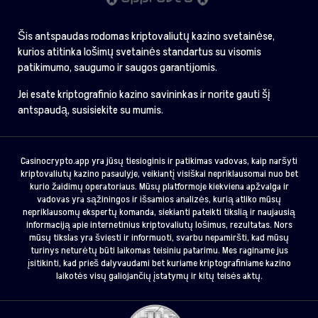
Šis antspaudas rodomas kriptovaliutų kazino svetainėse,
kurios atitinka lošimų svetainės standartus su visomis
patikimumo, saugumo ir saugos garantijomis.
Jei esate kriptografinio kazino savininkas ir norite gauti šį
antspaudą, susisiekite su mumis.
Casinocrypto.app yra jūsų tiesioginis ir patikimas vadovas, kaip naršyti
kriptovaliutų kazino pasaulyje, veikiantį visiškai nepriklausomai nuo bet
kurio žaidimų operatoriaus. Mūsų platformoje kiekviena apžvalga ir
vadovas yra sąžiningos ir išsamios analizės, kurią atliko mūsų
nepriklausomų ekspertų komanda, siekianti pateikti tikslią ir naujausią
informaciją apie internetinius kriptovaliutų lošimus, rezultatas. Nors
mūsų tikslas yra šviesti ir informuoti, svarbu nepamiršti, kad mūsų
turinys neturėtų būti laikomas teisiniu patarimu. Mes raginame jus
įsitikinti, kad prieš dalyvaudami bet kuriame kriptografiniame kazino
laikotės visų galiojančių įstatymų ir kitų teisės aktų.