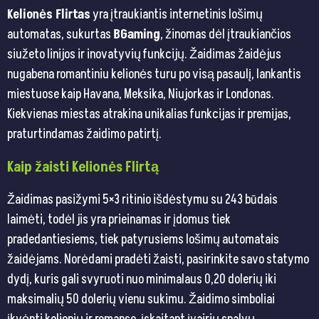
Kelionės Flirtas
yra įtraukiantis internetinis lošimų
automatas, sukurtas
BGaming
, žinomas dėl įtraukiančios
siužeto linijos ir inovatyvių funkcijų. Žaidimas žaidėjus
nugabena romantiniu kelionės turu po visą pasaulį, lankantis
miestuose kaip Havana, Meksika, Niujorkas ir Londonas.
Kiekvienas miestas atrakina unikalias funkcijas ir premijas,
praturtindamas žaidimo patirtį.
Kaip žaisti Kelionės Flirtą
Žaidimas pasižymi 5×3 ritinio išdėstymu su 243 būdais
laimėti, todėl jis yra prieinamas ir įdomus tiek
pradedantiesiems, tiek patyrusiems lošimų automatais
žaidėjams. Norėdami pradėti žaisti, pasirinkite savo statymo
dydį, kuris gali svyruoti nuo minimalaus 0,20 dolerių iki
maksimalių 50 dolerių vienu sukimu. Žaidimo simboliai