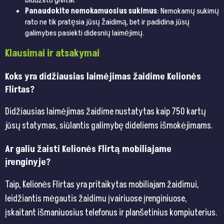
biudžeto greitai.
Panaudokite nemokamuosius sukimus
: Nemokamų sukimų
rato ne tik pratęsia jūsų žaidimą, bet ir padidina jūsų
galimybes pasiekti didesnių laimėjimų.
Klausimai ir atsakymai
Koks yra didžiausias laimėjimas žaidime Kelionės
Flirtas?
Didžiausias laimėjimas žaidime nustatytas kaip 750 kartų
jūsų statymas, siūlantis galimybę dideliems išmokėjimams.
Ar galiu žaisti Kelionės Flirtą mobiliajame
įrenginyje?
Taip, Kelionės Flirtas yra pritaikytas mobiliajam žaidimui,
leidžiantis mėgautis žaidimu įvairiuose įrenginiuose,
įskaitant išmaniuosius telefonus ir planšetinius kompiuterius.