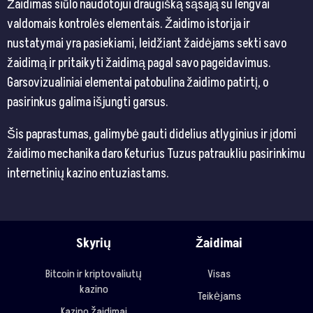
Žaidimas siūlo naudotojui draugišką sąsają su lengvai
valdomais kontrolės elementais. Žaidimo istorija ir
nustatymai yra pasiekiami, leidžiant žaidėjams sekti savo
žaidimą ir pritaikyti žaidimą pagal savo pageidavimus.
Garsovizualiniai elementai patobulina žaidimo patirtį, o
pasirinkus galima išjungti garsus.
Šis paprastumas, galimybė gauti didelius atlyginius ir įdomi
žaidimo mechanika daro Keturius Tuzus patraukliu pasirinkimu
internetinių kazino entuziastams.
Skyrių
Žaidimai
Bitcoin ir kriptovaliutų
Visas
kazino
Teikėjams
Kazino žaidimai