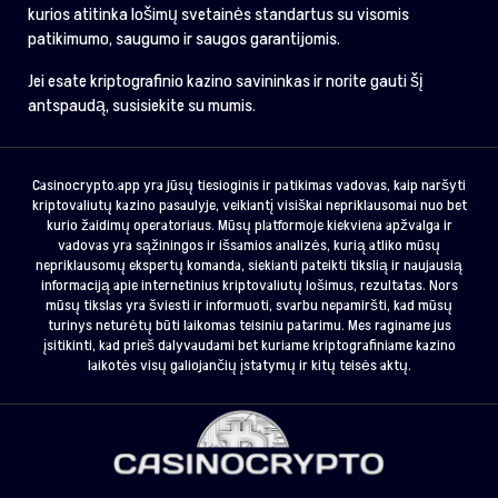
kurios atitinka lošimų svetainės standartus su visomis
patikimumo, saugumo ir saugos garantijomis.
Jei esate kriptografinio kazino savininkas ir norite gauti šį
antspaudą, susisiekite su mumis.
Casinocrypto.app yra jūsų tiesioginis ir patikimas vadovas, kaip naršyti
kriptovaliutų kazino pasaulyje, veikiantį visiškai nepriklausomai nuo bet
kurio žaidimų operatoriaus. Mūsų platformoje kiekviena apžvalga ir
vadovas yra sąžiningos ir išsamios analizės, kurią atliko mūsų
nepriklausomų ekspertų komanda, siekianti pateikti tikslią ir naujausią
informaciją apie internetinius kriptovaliutų lošimus, rezultatas. Nors
mūsų tikslas yra šviesti ir informuoti, svarbu nepamiršti, kad mūsų
turinys neturėtų būti laikomas teisiniu patarimu. Mes raginame jus
įsitikinti, kad prieš dalyvaudami bet kuriame kriptografiniame kazino
laikotės visų galiojančių įstatymų ir kitų teisės aktų.