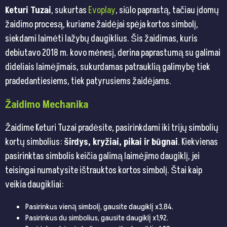
Keturi Tuzai
, sukurtas
Evoplay
, siūlo paprastą, tačiau įdomų
žaidimo procesą, kuriame žaidėjai spėja kortos simbolį,
siekdami laimėti lažybų daugiklius. Šis žaidimas, kuris
debiutavo 2018 m. kovo mėnesį, derina paprastumą su galimai
dideliais laimėjimais, sukurdamas patrauklią galimybę tiek
pradedantiesiems, tiek patyrusiems žaidėjams.
Žaidimo Mechanika
Žaidime Keturi Tuzai pradėsite, pasirinkdami iki trijų simbolių
kortų simbolius:
širdys, kryžiai, pikai ir būgnai
. Kiekvienas
pasirinktas simbolis keičia galimą laimėjimo daugiklį, jei
teisingai numatysite ištrauktos kortos simbolį. Štai kaip
veikia daugikliai:
Pasirinkus vieną simbolį, gausite daugiklį x3,84.
Pasirinkus du simbolius, gausite daugiklį x1,92.