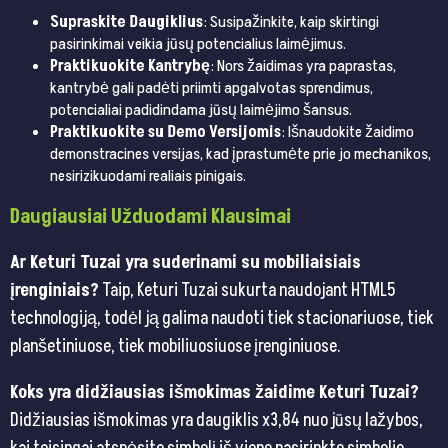
Supraskite Daugiklius
: Susipažinkite, kaip skirtingi
pasirinkimai veikia jūsų potencialius laimėjimus.
Praktikuokite Kantrybę
: Nors žaidimas yra paprastas,
kantrybė gali padėti priimti apgalvotas sprendimus,
potencialiai padidindama jūsų laimėjimo šansus.
Praktikuokite su Demo Versijomis
: Išnaudokite žaidimo
demonstracines versijas, kad įprastumėte prie jo mechanikos,
nesirizikuodami realiais pinigais.
Daugiausiai Užduodami Klausimai
Ar Keturi Tuzai yra suderinami su mobiliaisiais
įrenginiais?
Taip, Keturi Tuzai sukurta naudojant HTML5
technologiją, todėl ją galima naudoti tiek stacionariuose, tiek
planšetiniuose, tiek mobiliuosiuose įrenginiuose.
Koks yra didžiausias išmokimas žaidime Keturi Tuzai?
Didžiausias išmokimas yra daugiklis x3,84 nuo jūsų lažybos,