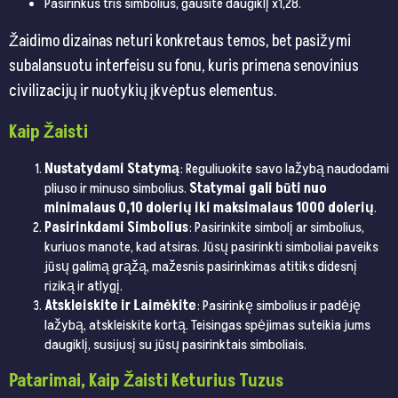
Pasirinkus tris simbolius, gausite daugiklį x1,28.
Žaidimo dizainas neturi konkretaus temos, bet pasižymi
subalansuotu interfeisu su fonu, kuris primena senovinius
civilizacijų ir nuotykių įkvėptus elementus.
Kaip Žaisti
Nustatydami Statymą
: Reguliuokite savo lažybą naudodami
pliuso ir minuso simbolius.
Statymai gali būti nuo
minimalaus 0,10 dolerių iki maksimalaus 1000 dolerių
.
Pasirinkdami Simbolius
: Pasirinkite simbolį ar simbolius,
kuriuos manote, kad atsiras. Jūsų pasirinkti simboliai paveiks
jūsų galimą grąžą, mažesnis pasirinkimas atitiks didesnį
riziką ir atlygį.
Atskleiskite ir Laimėkite
: Pasirinkę simbolius ir padėję
lažybą, atskleiskite kortą. Teisingas spėjimas suteikia jums
daugiklį, susijusį su jūsų pasirinktais simboliais.
Patarimai, Kaip Žaisti Keturius Tuzus