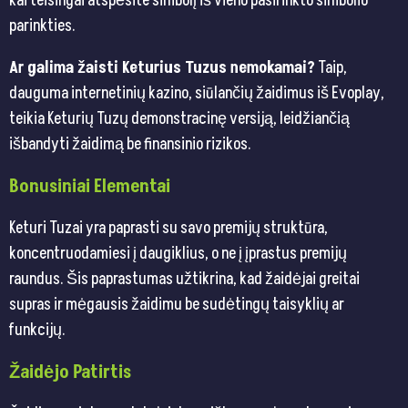
kai teisingai atspėsite simbolį iš vieno pasirinkto simbolio
parinkties.
Ar galima žaisti Keturius Tuzus nemokamai?
Taip,
dauguma internetinių kazino, siūlančių žaidimus iš Evoplay,
teikia Keturių Tuzų demonstracinę versiją, leidžiančią
išbandyti žaidimą be finansinio rizikos.
Bonusiniai Elementai
Keturi Tuzai yra paprasti su savo premijų struktūra,
koncentruodamiesi į daugiklius, o ne į įprastus premijų
raundus. Šis paprastumas užtikrina, kad žaidėjai greitai
supras ir mėgausis žaidimu be sudėtingų taisyklių ar
funkcijų.
Žaidėjo Patirtis