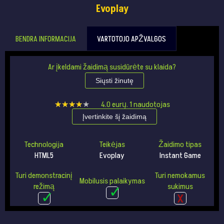
Evoplay
BENDRA INFORMACIJA
VARTOTOJO APŽVALGOS
Ar įkeldami žaidimą susidūrėte su klaida?
Siųsti žinutę
★★★★★
★★★★★
4.0
eurų.
1
naudotojas
Įvertinkite šį žaidimą
Technologija
Teikėjas
Žaidimo tipas
HTML5
Evoplay
Instant Game
Turi demonstracinį
Turi nemokamus
Mobilusis palaikymas
režimą
sukimus