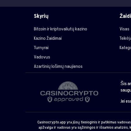
Skyrių
Žaid
Bitcoin ir kriptovaliutų kazino
Visas
Kazino žaidimai
Teikė
Turnyrai
Katego
Vadovus
Azartinių lošimų naujienos
Šis a
saugu
Jei e
Casinocrypto.app yra jūsų tiesioginis ir patikimas vadovas,
apžvalga ir vadovas yra sąžiningos ir išsamios analizės, k