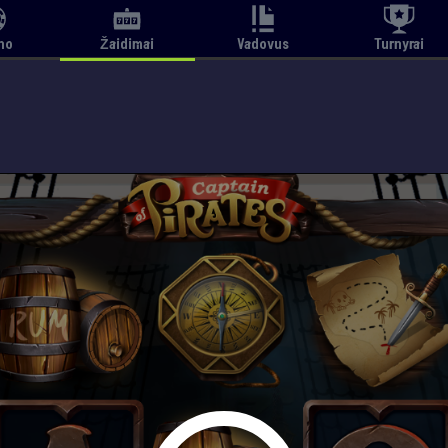
no
Žaidimai
Vadovus
Turnyrai