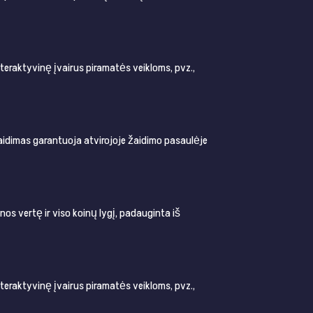
teraktyvinę įvairus piramatės veikloms, pvz.,
aidimas garantuoja atvirojoje žaidimo pasaulėje
os vertę ir viso koinų lygį, padauginta iš
teraktyvinę įvairus piramatės veikloms, pvz.,