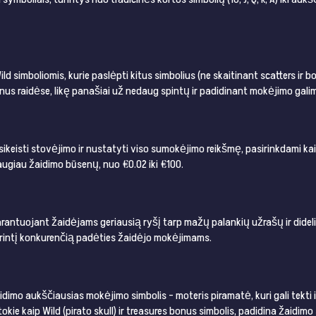
Wild simboliomis, kurie paslėpti kitus simbolius (ne skaitinant scatters ir
onus raidėse, likę panašiai už nedaug spintų ir padidinant mokėjimo gali
ikeisti stovėjimo ir nustatyti viso sumokėjimo reikšmę, pasirinkdami kain
daugiau žaidimo būsenų, nuo €0.02 iki €100.
arantuojant žaidėjams geriausią ryšį tarp mažų palankių užrašų ir dide
turintį konkurenčią padėties žaidėjo mokėjimams.
dimo aukščiausias mokėjimo simbolis – moteris piramatė, kuri gali tekti ik
, tokie kaip Wild (pirato skull) ir treasures bonus simbolis, padidina žai