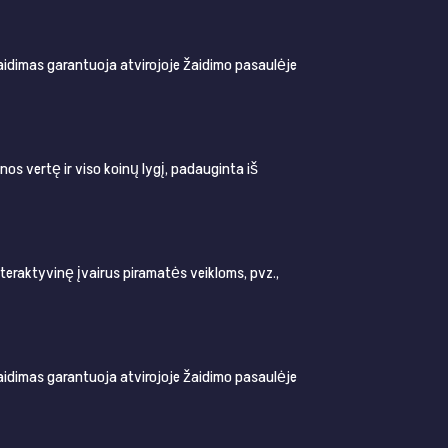
aidimas garantuoja atvirojoje žaidimo pasaulėje
os vertę ir viso koinų lygį, padauginta iš
teraktyvinę įvairus piramatės veikloms, pvz.,
aidimas garantuoja atvirojoje žaidimo pasaulėje