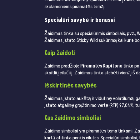
skolaresniems piramatės temą.
Specialūri savybė ir bonusai
Žaidimas tinka su specialūrimis simboliais, pvz., 
Žaidimas įstato Sticky Wild sukūrimą kai kurie b
Kaip žaidoti
Žaidimo pradžioje
Piramatės Kapitono
tinka pas
skaitlių eilučių. Žaidimas tinka stebėti vieną iš 
Išskirtinės savybės
Žaidimas įstato aukštą ir vidutinę volatilumą, g
įstato atgalinę grąžtinimo vertę (RTP) 97,04%, 
Kas žaidimo simboliai
Žaidimo simboliai yra piramatės tema tinkami. Žai
kartą atitinka penkis eilutes. Specialūri simboliai