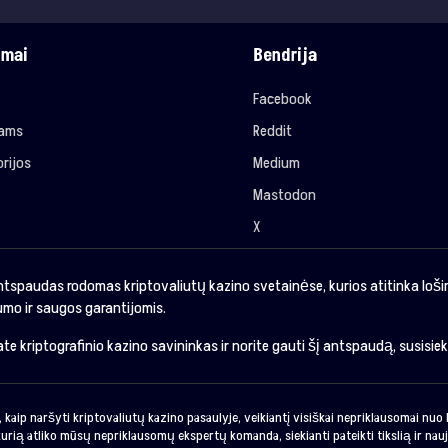
imai
Bendrija
Facebook
jams
Reddit
rijos
Medium
Mastodon
X
ntspaudas rodomas kriptovaliutų kazino svetainėse, kurios atitinka loš
mo ir saugos garantijomis.
sate kriptografinio kazino savininkas ir norite gauti šį antspaudą, susisie
 kaip naršyti kriptovaliutų kazino pasaulyje, veikiantį visiškai nepriklausomai nu
urią atliko mūsų nepriklausomų ekspertų komanda, siekianti pateikti tikslią ir nauj