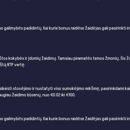
galimybės padidintų. Kai kurie bonus raidėse žaidėjas gali pasirinkti in
kštos kokybės ir įdomių žaidimų. Tamsiau piramatės temos žmonių, šis ž
štą RTP vertę.
ikeisti stovėjimo ir nustatyti viso sumokėjimo reikšmę, pasirinkdami kain
daugiau žaidimo būsenų, nuo €0.02 iki €100.
galimybės padidintų. Kai kurie bonus raidėse žaidėjas gali pasirinkti in