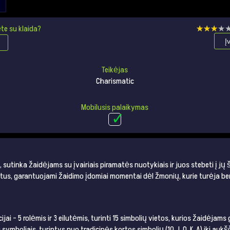
te su klaida?
★★★★
★★★★
Į
Teikėjas
Charismatic
Mobilusis palaikymas
sutinka žaidėjams su įvairiais piramatės nuotykiais ir juos stebeti į jų 
tus, garantuojami žaidimo įdomiai momentai dėl žmonių, kurie turėja be
jai – 5 rolėmis ir 3 eilutėmis, turinti 15 simbolių vietos, kurios žaidėja
boliais, turintys nuo tradicinės kortos simbolių (10, J, Q, K, A) iki auk