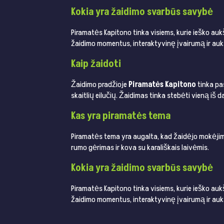
Kokia yra žaidimo svarbūs savybė
Piramatės Kapitono tinka visiems, kurie ieško au
žaidimo momentus, interaktyvinę įvairumą ir auk
Kaip žaidoti
Žaidimo pradžioje
Piramatės Kapitono
tinka pas
skaitlių eilučių. Žaidimas tinka stebėti vieną iš 
Kas yra piramatės tema
Piramatės tema yra augalta, kad žaidėjo mokėjimo 
rumo gėrimas ir kova su karališkais laivėmis.
Kokia yra žaidimo svarbūs savybė
Piramatės Kapitono tinka visiems, kurie ieško au
žaidimo momentus, interaktyvinę įvairumą ir auk