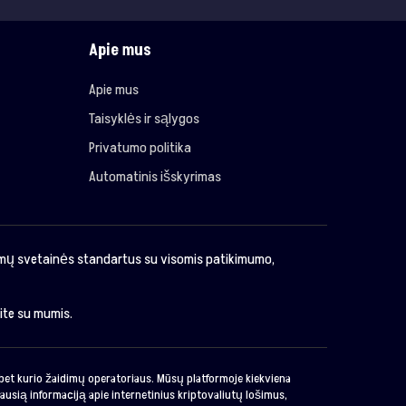
Apie mus
Apie mus
Taisyklės ir sąlygos
Privatumo politika
Automatinis išskyrimas
imų svetainės standartus su visomis patikimumo,
kite su mumis.
o bet kurio žaidimų operatoriaus. Mūsų platformoje kiekviena
ausią informaciją apie internetinius kriptovaliutų lošimus,