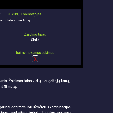
★
★
3.0
eurų.
1
naudotojas
vertinkite šį žaidimą
Žaidimo tipas
Slots
Turi nemokamus sukimus
širdis. Žaidimas taiso viską – augaltoją temą,
nt 18 metų.
ms gali naudoti formuoti užrašytus kombinacijas.
ščiausių mokėjimo simbolių, turintys vaikams ir