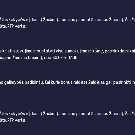
kštos kokybės ir įdomių žaidimų. Tamsiau piramatės temos žmonių, šis ž
štą RTP vertę.
ikeisti stovėjimo ir nustatyti viso sumokėjimo reikšmę, pasirinkdami kain
daugiau žaidimo būsenų, nuo €0.02 iki €100.
galimybės padidintų. Kai kurie bonus raidėse žaidėjas gali pasirinkti in
kštos kokybės ir įdomių žaidimų. Tamsiau piramatės temos žmonių, šis ž
štą RTP vertę.