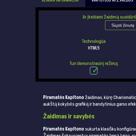
BENDRA INFORMACIJA
VARTOTOJO APŽVALGOS
Ar įkeldami žaidimą susidūrė
Siųsti žinutę
Technologija
HTML5
Turi demonstracinį režimą
Piramatės Kapitono
žaidimas, kūrę Charismatic, 
aukštą kokybės grafiką ir bandytinius garso efek
Žaidimas ir savybės
Piramatės Kapitono
sukurta klasišku konfigūraci
Žaidimas šoksuojantys piramatės temą taiso, su sym