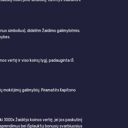
 bonus simbolius), didelėm žaidimo galimybėmis.
mybes.
os vertę ir viso koinų lygį, padauginta iš
lių mokėjimų galimybių. Piramatės Kapitono
i 3000x žaidėjo koinos vertę, jei jos paskutinį
dimo sprendimus bei išplauktų bonusų svarbiuosius