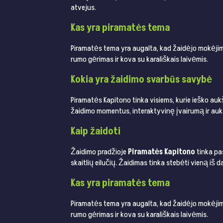
atvejus.
Kas yra piramatės tema
Piramatės tema yra augalta, kad žaidėjo mokėjimo 
rumo gėrimas ir kova su karališkais laivėmis.
Kokia yra žaidimo svarbūs savybė
Piramatės Kapitono tinka visiems, kurie ieško au
žaidimo momentus, interaktyvinę įvairumą ir auk
Kaip žaidoti
Žaidimo pradžioje
Piramatės Kapitono
tinka pas
skaitlių eilučių. Žaidimas tinka stebėti vieną iš 
Kas yra piramatės tema
Piramatės tema yra augalta, kad žaidėjo mokėjimo 
rumo gėrimas ir kova su karališkais laivėmis.