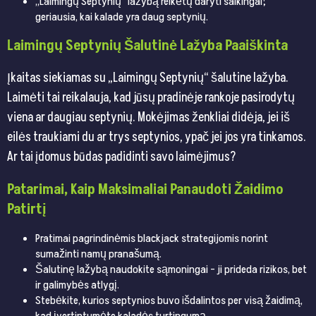
„Laimingų Septynių“ lažybą reikėtų daryti saikingai;
geriausia, kai kalade yra daug septynių.
Laimingų Septynių Šalutinė Lažyba Paaiškinta
Įkaitas siekiamas su „Laimingų Septynių“ šalutine lažyba.
Laimėti tai reikalauja, kad jūsų pradinėje rankoje pasirodytų
viena ar daugiau septynių. Mokėjimas ženkliai didėja, jei iš
eilės traukiami du ar trys septynios, ypač jei jos yra tinkamos.
Ar tai įdomus būdas padidinti savo laimėjimus?
Patarimai, Kaip Maksimaliai Panaudoti Žaidimo
Patirtį
Pratimai pagrindinėmis blackjack strategijomis norint
sumažinti namų pranašumą.
Šalutinę lažybą naudokite sąmoningai – ji prideda rizikos, bet
ir galimybės atlygį.
Stebėkite, kurios septynios buvo išdalintos per visą žaidimą,