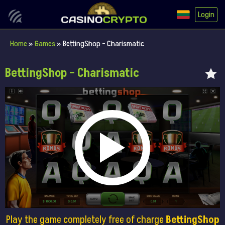
Login
Home
»
Games
»
BettingShop – Charismatic
BettingShop – Charismatic
Play the game completely free of charge
BettingShop