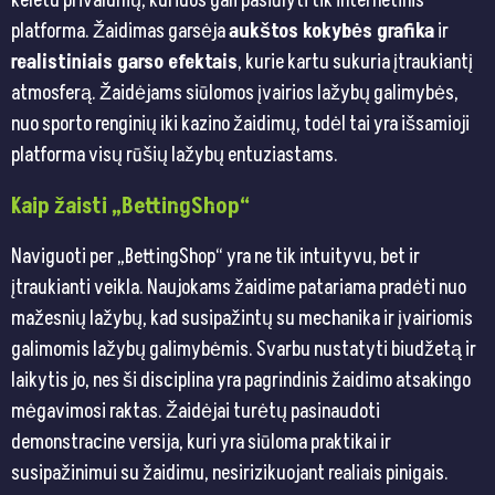
keletu privalumų, kuriuos gali pasiūlyti tik internetinis
platforma. Žaidimas garsėja
aukštos kokybės grafika
ir
realistiniais garso efektais
, kurie kartu sukuria įtraukiantį
atmosferą. Žaidėjams siūlomos įvairios lažybų galimybės,
nuo sporto renginių iki kazino žaidimų, todėl tai yra išsamioji
platforma visų rūšių lažybų entuziastams.
Kaip žaisti „BettingShop“
Naviguoti per „BettingShop“ yra ne tik intuityvu, bet ir
įtraukianti veikla. Naujokams žaidime patariama pradėti nuo
mažesnių lažybų, kad susipažintų su mechanika ir įvairiomis
galimomis lažybų galimybėmis. Svarbu nustatyti biudžetą ir
laikytis jo, nes ši disciplina yra pagrindinis žaidimo atsakingo
mėgavimosi raktas. Žaidėjai turėtų pasinaudoti
demonstracine versija, kuri yra siūloma praktikai ir
susipažinimui su žaidimu, nesirizikuojant realiais pinigais.