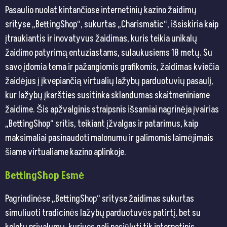
Pasaulio nuolat kintančiose internetinių kazino žaidimų
srityse „BettingShop“, sukurtas „Charismatic“, išsiskiria kaip
įtraukiantis ir inovatyvus žaidimas, kuris teikia unikalų
žaidimo patyrimą entuziastams, sulaukusiems 18 metų. Su
savo įdomia tema ir pažangiomis grafikomis, žaidimas kviečia
žaidėjus į įkvepiančią virtualių lažybų parduotuvių pasaulį,
kur lažybų įkaršties susitinka sklandumas skaitmeniniame
žaidime. Šis apžvalginis straipsnis išsamiai nagrinėja įvairias
„BettingShop“ sritis, teikiant įžvalgas ir patarimus, kaip
maksimaliai pasinaudoti malonumu ir galimomis laimėjimais
šiame virtualiame kazino aplinkoje.
BettingShop Esmė
Pagrindinėse „BettingShop“ srityse žaidimas sukurtas
simuliuoti tradicinės lažybų parduotuvės patirtį, bet su