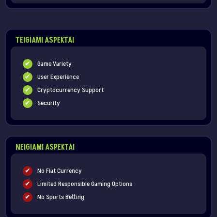
TEIGIAMI ASPEKTAI
Game Variety
User Experience
Cryptocurrency Support
Security
NEIGIAMI ASPEKTAI
No Fiat Currency
Limited Responsible Gaming Options
No Sports Betting