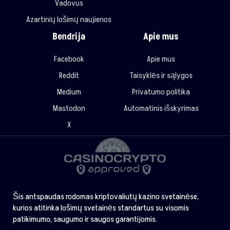
Vadovus
Azartinių lošimų naujienos
Bendrija
Apie mus
Facebook
Apie mus
Reddit
Taisyklės ir sąlygos
Medium
Privatumo politika
Mastodon
Automatinis išskyrimas
X
Šis antspaudas rodomas kriptovaliutų kazino svetainėse,
kurios atitinka lošimų svetainės standartus su visomis
patikimumo, saugumo ir saugos garantijomis.