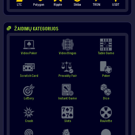
Jackbit
palaiko įvairias kriptovaliutas kaip Bitcoin'ą,
LTC
Polygon
Ripple
Shiba
TRON
USDT
Ethereum'ą ir Litecoin'ą
tiek indėliams, tiek išėmimams.
Svetainė taip pat palaiko momentinius pavedimus.
ŽAIDIMŲ KATEGORIJOS
Saugumas ir Teisingumas
Licencijavimas
: Jackbit turi Curacao licenciją, užtikrinant
reguliuojamą lošimų aplinką.
Video Poker
Video Bingos
Table Game
Saugumo Priemonės
: Platforma naudoja pažangias
saugumo protokolus, užtikrinant duomenų apsaugą ir
sąžiningą žaidimą.
Scratch Card
Provably Fair
Poker
Prieinamumas
Kalbos
: Svetainė yra prieinama keliomis kalbomis, įskaitant
Lottery
Instant Game
Dice
anglų, prancūzų, vokiečių ir ispanų kalbas, atsižvelgiant į
globalų auditoriją.
Bendras Įspūdis
Crash
Slots
Roulette
Jackbit yra apskritai gerbiamas kriptovaliutų lošimų bendruomenėje