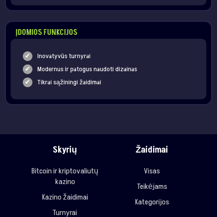
ĮDOMIOS FUNKCIJOS
Inovatyvūs turnyrai
Modernus ir patogus naudoti dizainas
Tikrai sąžiningi žaidimai
Skyrių
Žaidimai
Bitcoin ir kriptovaliutų
Visas
kazino
Teikėjams
Kazino žaidimai
Kategorijos
Turnyrai