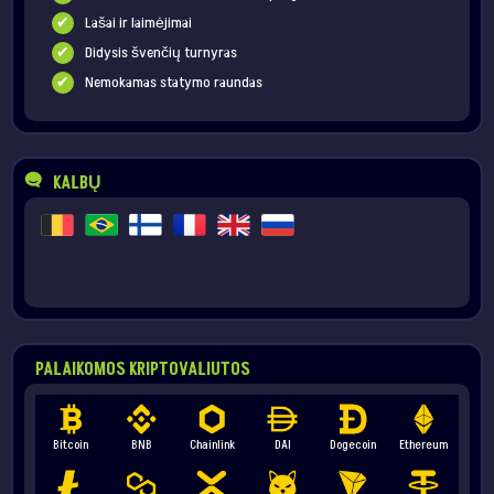
League of Legends
ir
Counter-Strike
.
Lašai ir laimėjimai
Mobilieji Žaidimai
: Kazino optimizuotas mobiliesiems
Didysis švenčių turnyras
įrenginiams, užtikrinant sklandų žaidimų patirtį
išmaniuosiuose telefonuose ir planšetėse, su žaidimais kaip
Nemokamas statymo raundas
Starburst ir Book of Ra.
Ypatybės ir Vartotojo Patirtis
KALBŲ
Vartotojo Sąsaja
: Vartotojai praneša apie elegantišką ir
modernų dizainą su lengvai naudojama sąsaja, kurią lengva
naršyti.
Klientų Palaikymas
: Prieinama 24/7 per tiesioginį pokalbį, su
papildomu palaikymu per el. paštą. Platforma yra pastebėta
dėl efektyvaus klientų aptarnavimo.
Finansai
PALAIKOMOS KRIPTOVALIUTOS
Bonusai ir Akcijos
: Jackbit siūlo įvairius bonusus, įskaitant
sveikinimo bonusus
,
nemokamus sukimus
ir
VIP
Bitcoin
BNB
Chainlink
DAI
Dogecoin
Ethereum
programą
su galimybėmis gauti pinigų grąžinimą.
Mokėjimo Galimybės
: Pagrindinai kriptovaliutų pagrindas,