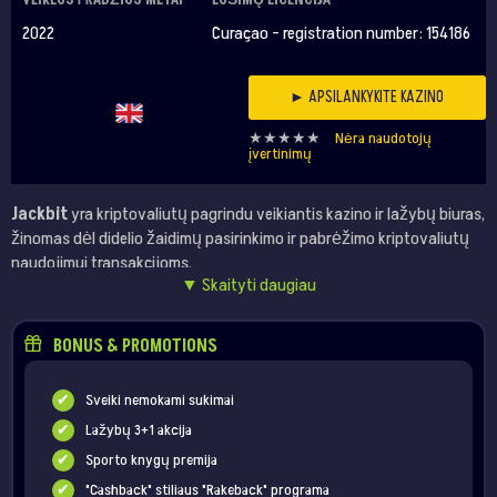
2022
Curaçao - registration number: 154186
►
APSILANKYKITE KAZINO
★★★★★
★★★★★
Nėra naudotojų
įvertinimų
Jackbit
yra kriptovaliutų pagrindu veikiantis kazino ir lažybų biuras,
žinomas dėl didelio žaidimų pasirinkimo ir pabrėžimo kriptovaliutų
naudojimui transakcijoms.
▼ Skaityti daugiau
Žaidimai ir Lažybų Galimybės
BONUS & PROMOTIONS
Kazino Žaidimai
: Jackbit garsėja dideliu, virš 6 600 žaidimų,
įskaitant lošimo aparatus, stalo žaidimus kaip
ruletę
ir
Sveiki nemokami sukimai
blackjack'ą
,
krašto žaidimus
ir gyvus kazino variantus.
Sporto Lažybų
: Platforma siūlo išsamų sporto lažybų skyrių
Lažybų 3+1 akcija
su įvairiomis sporto šakomis ir tiesioginių transliacijų
Sporto knygų premija
galimybėmis. Taip pat yra esportas su žaidimais kaip
Dota 2
,
"Cashback" stiliaus "Rakeback" programa