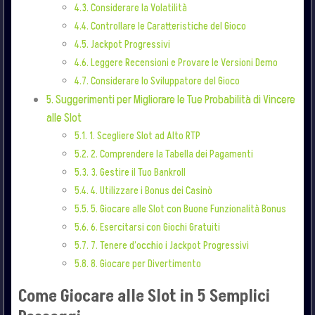
Considerare la Volatilità
Controllare le Caratteristiche del Gioco
Jackpot Progressivi
Leggere Recensioni e Provare le Versioni Demo
Considerare lo Sviluppatore del Gioco
Suggerimenti per Migliorare le Tue Probabilità di Vincere
alle Slot
1. Scegliere Slot ad Alto RTP
2. Comprendere la Tabella dei Pagamenti
3. Gestire il Tuo Bankroll
4. Utilizzare i Bonus dei Casinò
5. Giocare alle Slot con Buone Funzionalità Bonus
6. Esercitarsi con Giochi Gratuiti
7. Tenere d’occhio i Jackpot Progressivi
8. Giocare per Divertimento
Come Giocare alle Slot in 5 Semplici