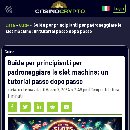
Login
Casa
»
Guide
»
Guida per principianti per padroneggiare le
slot machine: un tutorial passo dopo passo
Guide
Guida per principianti per
padroneggiare le slot machine: un
tutorial passo dopo passo
Inviato da: mavillar il Marzo 7, 2024 a 7:48 pm | Tempo di lettura:
11 minuti