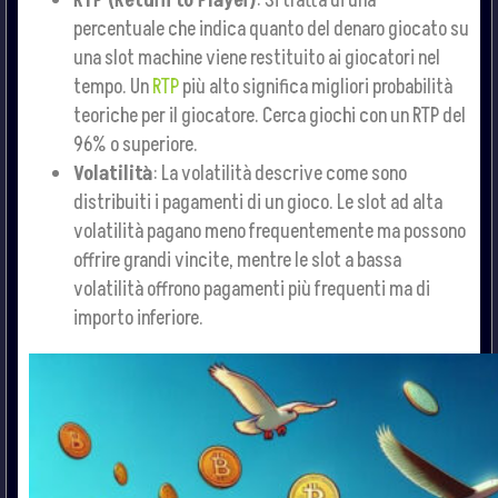
RTP (Return to Player)
: Si tratta di una
percentuale che indica quanto del denaro giocato su
una slot machine viene restituito ai giocatori nel
tempo. Un
RTP
più alto significa migliori probabilità
teoriche per il giocatore. Cerca giochi con un RTP del
96% o superiore.
Volatilità
: La volatilità descrive come sono
distribuiti i pagamenti di un gioco. Le slot ad alta
volatilità pagano meno frequentemente ma possono
offrire grandi vincite, mentre le slot a bassa
volatilità offrono pagamenti più frequenti ma di
importo inferiore.