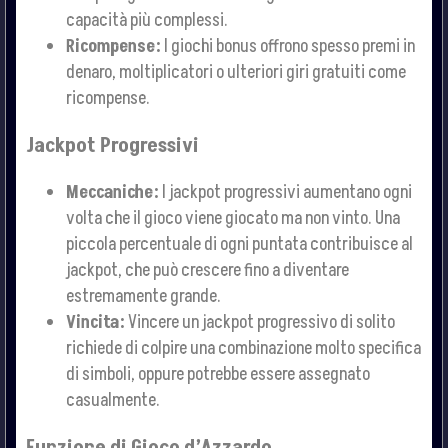
capacità più complessi.
Ricompense:
I giochi bonus offrono spesso premi in
denaro, moltiplicatori o ulteriori giri gratuiti come
ricompense.
Jackpot Progressivi
Meccaniche:
I jackpot progressivi aumentano ogni
volta che il gioco viene giocato ma non vinto. Una
piccola percentuale di ogni puntata contribuisce al
jackpot, che può crescere fino a diventare
estremamente grande.
Vincita:
Vincere un jackpot progressivo di solito
richiede di colpire una combinazione molto specifica
di simboli, oppure potrebbe essere assegnato
casualmente.
Funzione di Gioco d’Azzardo