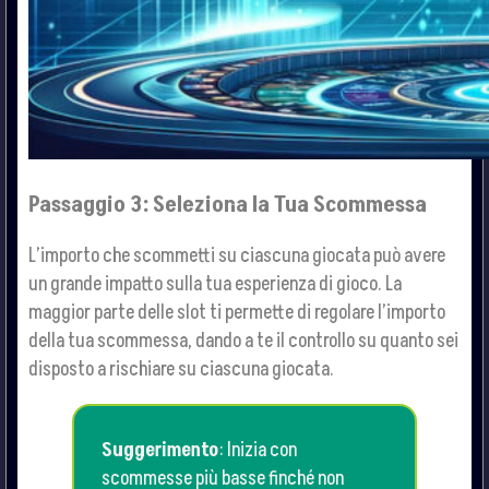
Passaggio 3: Seleziona la Tua Scommessa
L’importo che scommetti su ciascuna giocata può avere
un grande impatto sulla tua esperienza di gioco. La
maggior parte delle slot ti permette di regolare l’importo
della tua scommessa, dando a te il controllo su quanto sei
disposto a rischiare su ciascuna giocata.
Suggerimento
: Inizia con
scommesse più basse finché non