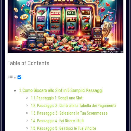
Table of Contents
Come Giocare alle Slot in 5 Semplici Passaggi
Passaggio 1: Scegli una Slot
Passaggio 2: Controlla la Tabella dei Pagamenti
Passaggio 3: Seleziona la Tua Scommessa
Passaggio 4: Fai Girare i Rulli
Passaggio 5: Gestisci le Tue Vincite