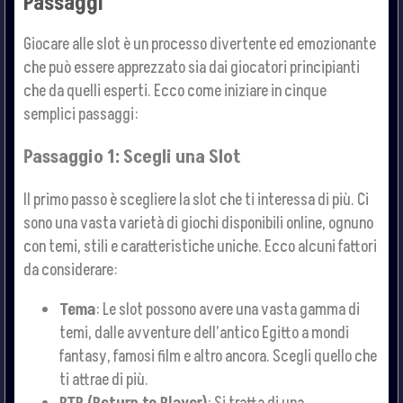
Passaggi
Giocare alle slot è un processo divertente ed emozionante
che può essere apprezzato sia dai giocatori principianti
che da quelli esperti. Ecco come iniziare in cinque
semplici passaggi:
Passaggio 1: Scegli una Slot
Il primo passo è scegliere la slot che ti interessa di più. Ci
sono una vasta varietà di giochi disponibili online, ognuno
con temi, stili e caratteristiche uniche. Ecco alcuni fattori
da considerare:
Tema
: Le slot possono avere una vasta gamma di
temi, dalle avventure dell’antico Egitto a mondi
fantasy, famosi film e altro ancora. Scegli quello che
ti attrae di più.