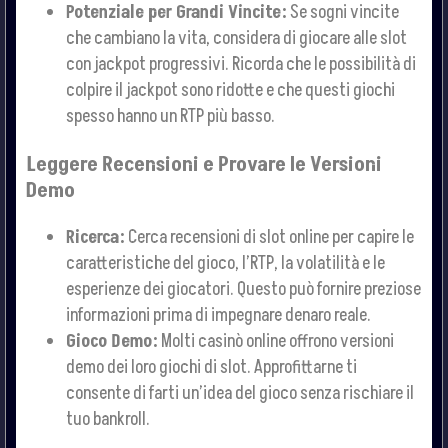
Potenziale per Grandi Vincite:
Se sogni vincite
che cambiano la vita, considera di giocare alle slot
con jackpot progressivi. Ricorda che le possibilità di
colpire il jackpot sono ridotte e che questi giochi
spesso hanno un RTP più basso.
Leggere Recensioni e Provare le Versioni
Demo
Ricerca:
Cerca recensioni di slot online per capire le
caratteristiche del gioco, l’RTP, la volatilità e le
esperienze dei giocatori. Questo può fornire preziose
informazioni prima di impegnare denaro reale.
Gioco Demo:
Molti casinò online offrono versioni
demo dei loro giochi di slot. Approfittarne ti
consente di farti un’idea del gioco senza rischiare il
tuo bankroll.