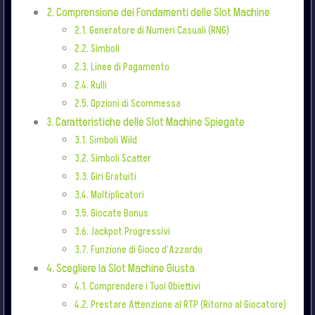
Comprensione dei Fondamenti delle Slot Machine
Generatore di Numeri Casuali (RNG)
Simboli
Linee di Pagamento
Rulli
Opzioni di Scommessa
Caratteristiche delle Slot Machine Spiegate
Simboli Wild
Simboli Scatter
Giri Gratuiti
Moltiplicatori
Giocate Bonus
Jackpot Progressivi
Funzione di Gioco d’Azzardo
Scegliere la Slot Machine Giusta
Comprendere i Tuoi Obiettivi
Prestare Attenzione al RTP (Ritorno al Giocatore)