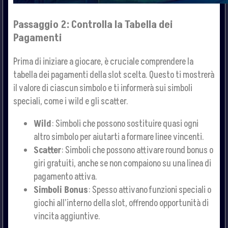
Passaggio 2: Controlla la Tabella dei
Pagamenti
Prima di iniziare a giocare, è cruciale comprendere la
tabella dei pagamenti della slot scelta. Questo ti mostrerà
il valore di ciascun simbolo e ti informerà sui simboli
speciali, come i wild e gli scatter.
Wild
: Simboli che possono sostituire quasi ogni
altro simbolo per aiutarti a formare linee vincenti.
Scatter
: Simboli che possono attivare round bonus o
giri gratuiti, anche se non compaiono su una linea di
pagamento attiva.
Simboli Bonus
: Spesso attivano funzioni speciali o
giochi all’interno della slot, offrendo opportunità di
vincita aggiuntive.