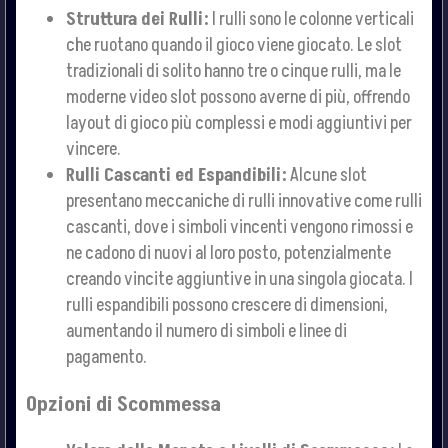
Struttura dei Rulli:
I rulli sono le colonne verticali
che ruotano quando il gioco viene giocato. Le slot
tradizionali di solito hanno tre o cinque rulli, ma le
moderne video slot possono averne di più, offrendo
layout di gioco più complessi e modi aggiuntivi per
vincere.
Rulli Cascanti ed Espandibili:
Alcune slot
presentano meccaniche di rulli innovative come rulli
cascanti, dove i simboli vincenti vengono rimossi e
ne cadono di nuovi al loro posto, potenzialmente
creando vincite aggiuntive in una singola giocata. I
rulli espandibili possono crescere di dimensioni,
aumentando il numero di simboli e linee di
pagamento.
Opzioni di Scommessa