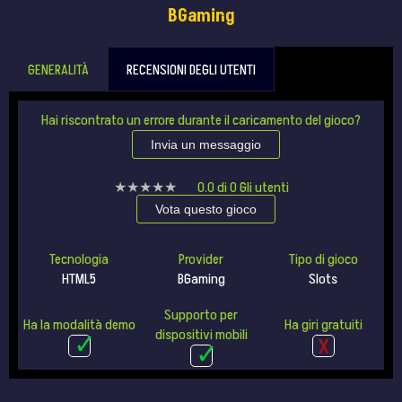
BGaming
GENERALITÀ
RECENSIONI DEGLI UTENTI
Hai riscontrato un errore durante il caricamento del gioco?
Invia un messaggio
★★★★★
★★★★★
0.0
di
0
Gli utenti
Vota questo gioco
Tecnologia
Provider
Tipo di gioco
HTML5
BGaming
Slots
Supporto per
Ha la modalità demo
Ha giri gratuiti
dispositivi mobili