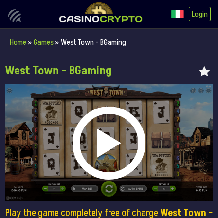
Login
Home
»
Games
»
West Town – BGaming
West Town – BGaming
Play the game completely free of charge
West Town –