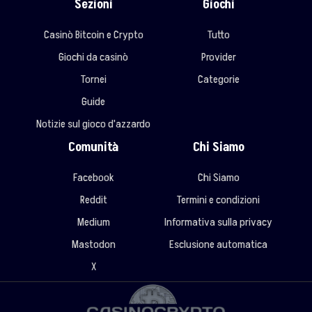
Sezioni
Giochi
Casinò Bitcoin e Crypto
Tutto
Giochi da casinò
Provider
Tornei
Categorie
Guide
Notizie sul gioco d'azzardo
Comunità
Chi Siamo
Facebook
Chi Siamo
Reddit
Termini e condizioni
Medium
Informativa sulla privacy
Mastodon
Esclusione automatica
X