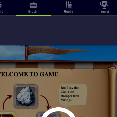
nò
Giochi
Guide
Tornei