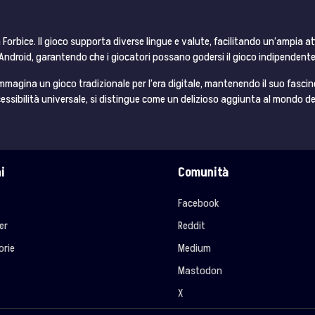
 Forbice. Il gioco supporta diverse lingue e valute, facilitando un’ampia 
S e Android, garantendo che i giocatori possano godersi il gioco indipendent
immagina un gioco tradizionale per l’era digitale, mantenendo il suo fasc
cessibilità universale, si distingue come un delizioso aggiunta al mondo de
i
Comunità
Facebook
er
Reddit
orie
Medium
Mastodon
X