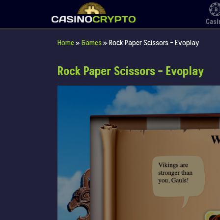
Casi
Home
»
Games
»
Rock Paper Scissors – Evoplay
Rock Paper Scissors – Evoplay