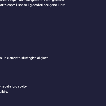
carta copre il sasso. I giocatori scelgono il loro
ndo un elemento strategico al gioco.
n delle loro scelte.
ibile.