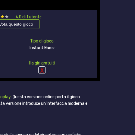
★★★
★★★
4.0
di
1
utente
Vota questo gioco
Tipo di gioco
Instant Game
Ha giri gratuiti
voplay
. Questa versione online porta il gioco
sta versione introduce un’interfaccia moderna e
chendo l’esperienza del giocatore con grafiche