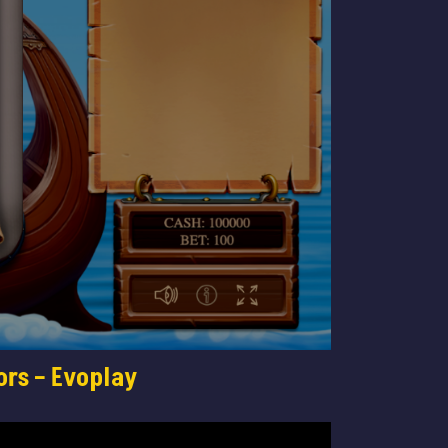
ors – Evoplay