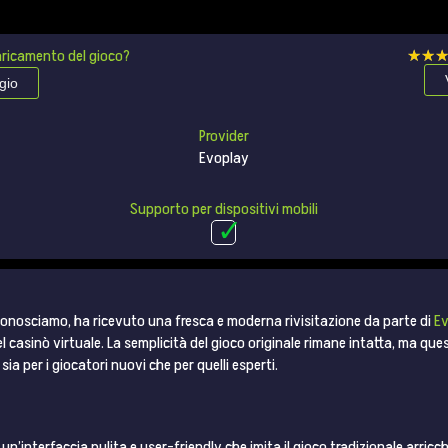
caricamento del gioco?
★★
★★
gio
Provider
Evoplay
Supporto per dispositivi mobili
ti conosciamo, ha ricevuto una fresca e moderna rivisitazione da parte di
E
casinò virtuale. La semplicità del gioco originale rimane intatta, ma que
a per i giocatori nuovi che per quelli esperti.
un’interfaccia pulita e user-friendly che imita il gioco tradizionale arric