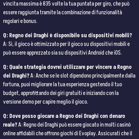
vincita massima è 835 volte la tua puntata per giro, che può
essere raggiunta tramite la combinazione di funzionalità
regolari e bonus.
Q: Regno dei Draghi è disponibile su dispositivi mobili?
A: Sì, il gioco è ottimizzato per il gioco su dispositivi mobili e
può essere apprezzato sia su dispositivi Android che iOS.
Q: Quale strategia dovrei utilizzare per vincere a Regno
dei Draghi?
A: Anche se le slot dipendono principalmente dalla
fortuna, puoi migliorare la tua esperienza gestendo il tuo
budget, approfittando dei giri gratuiti e iniziando con la
versione demo per capire meglio il gioco.
Q: Dove posso giocare a Regno dei Draghi con denaro
reale?
A: Regno dei Draghi può essere giocato in molti casinò
online affidabili che offrono giochi di Evoplay. Assicurati che il