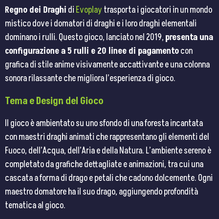
Regno dei Draghi
di
Evoplay
trasporta i giocatori in un mondo
mistico dove i domatori di draghi e i loro draghi elementali
dominano i rulli. Questo gioco, lanciato nel 2019,
presenta una
configurazione a 5 rulli e 20 linee di pagamento
con
grafica di stile anime visivamente accattivante e una colonna
sonora rilassante che migliora l’esperienza di gioco.
Tema e Design del Gioco
Il gioco è ambientato su uno sfondo di una foresta incantata
con maestri draghi animati che rappresentano gli elementi del
Fuoco, dell’Acqua, dell’Aria e della Natura. L’ambiente sereno è
completato da grafiche dettagliate e animazioni, tra cui una
cascata a forma di drago e petali che cadono dolcemente. Ogni
maestro domatore ha il suo drago, aggiungendo profondità
tematica al gioco.