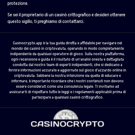
protezione.
Se sei il proprietario di un casinò crittografico e desideri ottenere
questo sigillo, ti preghiamo di contattarci.
Casinocrypto.app è la tua guida diretta e affidabile per navigare nel
mondo dei casinò in criptovaluta, operando in modo completamente
indipendente da qualsiasi operatore di gioco. Sulla nostra piattaforma,
ogni recensione e guida è il risultato di un'analisi onesta e dettagliata
condotta dal nostro team di esperti indipendenti, che si dedicano a
fornire informazioni accurate e aggiornate sul gioco d'azzardo online in
criptovaluta. Sebbene la nostra intenzione sia quella di educare e
informare, è importante ricordare che i nostri contenuti non devono
essere considerati come una consulenza legale. Ti invitiamo ad
assicurarti di rispettare tutte le leggi e i regolamenti applicabili prima di
partecipare a qualsiasi casinò crittografico.