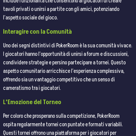
include funzionalità che consentono ai giocatori di creare
tavoli privati o unirsi a partite con gli amici, potenziando
l’aspetto sociale del gioco.
Interagire con la Comunità
Uno dei segni distintivi di PokerRoom è la sua comunità vivace.
I giocatori hanno l’opportunità di unirsi a forum e discussioni,
condividere strategie e persino partecipare a tornei. Questo
aspetto comunitario arricchisce l’esperienza complessiva,
offrendo sia un vantaggio competitivo che un senso di
cameratismo tra i giocatori.
L’Emozione del Torneo
Per coloro che prosperano sulla competizione, PokerRoom
ospita regolarmente tornei con puntate e formati variabili.
Questi tornei offrono una piattaforma per i giocatori per