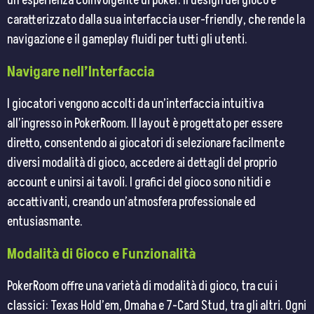
un’esperienza coinvolgente di poker. Il design del gioco è
caratterizzato dalla sua interfaccia user-friendly, che rende la
navigazione e il gameplay fluidi per tutti gli utenti.
Navigare nell’Interfaccia
I giocatori vengono accolti da un’interfaccia intuitiva
all’ingresso in PokerRoom. Il layout è progettato per essere
diretto, consentendo ai giocatori di selezionare facilmente
diversi modalità di gioco, accedere ai dettagli del proprio
account e unirsi ai tavoli. I grafici del gioco sono nitidi e
accattivanti, creando un’atmosfera professionale ed
entusiasmante.
Modalità di Gioco e Funzionalità
PokerRoom offre una varietà di modalità di gioco, tra cui i
classici: Texas Hold’em, Omaha e 7-Card Stud, tra gli altri. Ogni