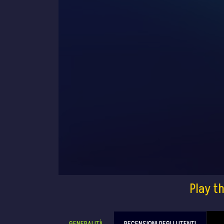
Play t