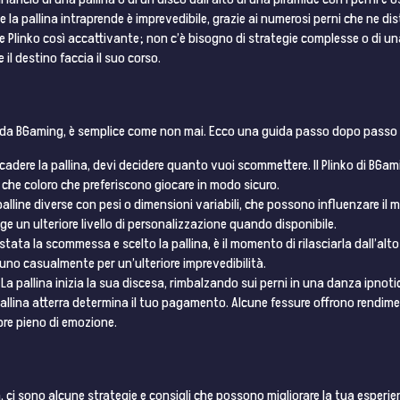
he la pallina intraprende è imprevedibile, grazie ai numerosi perni che ne 
de Plinko così accattivante; non c’è bisogno di strategie complesse o di 
 il destino faccia il suo corso.
ta da BGaming, è semplice come non mai. Ecco una guida passo dopo passo p
ar cadere la pallina, devi decidere quanto vuoi scommettere. Il Plinko di
 che coloro che preferiscono giocare in modo sicuro.
palline diverse con pesi o dimensioni variabili, che possono influenzare il
e un ulteriore livello di personalizzazione quando disponibile.
tata la scommessa e scelto la pallina, è il momento di rilasciarla dall’alto
ga uno casualmente per un’ulteriore imprevedibilità.
 La pallina inizia la sua discesa, rimbalzando sui perni in una danza ipnoti
 pallina atterra determina il tuo pagamento. Alcune fessure offrono rendiment
pre pieno di emozione.
, ci sono alcune strategie e consigli che possono migliorare la tua esperie