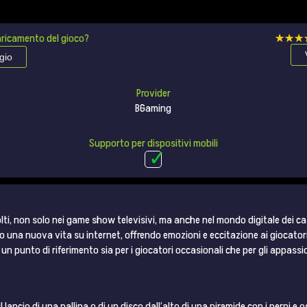
caricamento del gioco?
★★★
★★★
gio
Provider
BGaming
Supporto per dispositivi mobili
lti, non solo nei game show televisivi, ma anche nel mondo digitale dei ca
o una nuova vita su internet, offrendo emozioni e eccitazione ai giocatori
o un punto di riferimento sia per i giocatori occasionali che per gli appassi
l lancio di una pallina o di un disco dall’alto di una piramide con i perni e