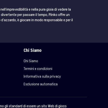
ell’imprevedibilità e nella pura gioia di vedere la
o divertente per passare il tempo, Plinko offre un
o d’azzardo, è giocare in modo responsabile e per il
Chi Siamo
Chi Siamo
Termini e condizioni
Informativa sulla privacy
Esclusione automatica
ano gli standard di essere un sito Web di gioco