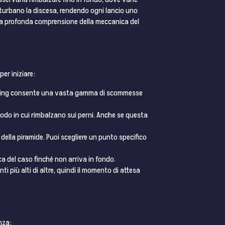
disturbano la discesa, rendendo ogni lancio uno
una profonda comprensione della meccanica del
er iniziare:
 BGaming consente una vasta gamma di scommesse
 modo in cui rimbalzano sui perni. Anche se questa
 della piramide. Puoi scegliere un punto specifico
ca del caso finché non arriva in fondo.
i più alti di altre, quindi il momento di attesa
nza: