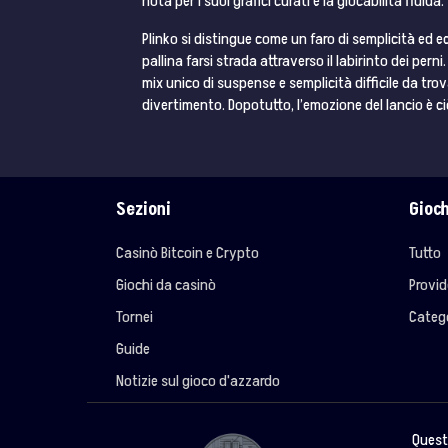
nota per i suoi grafici curati e la giocabilità fluida.
Plinko si distingue come un faro di semplicità ed ec
pallina farsi strada attraverso il labirinto dei pe
mix unico di suspense e semplicità difficile da trov
divertimento. Dopotutto, l’emozione del lancio è ci
Sezioni
Gioch
Casinò Bitcoin e Crypto
Tutto
Giochi da casinò
Provid
Tornei
Categ
Guide
Notizie sul gioco d'azzardo
Questo