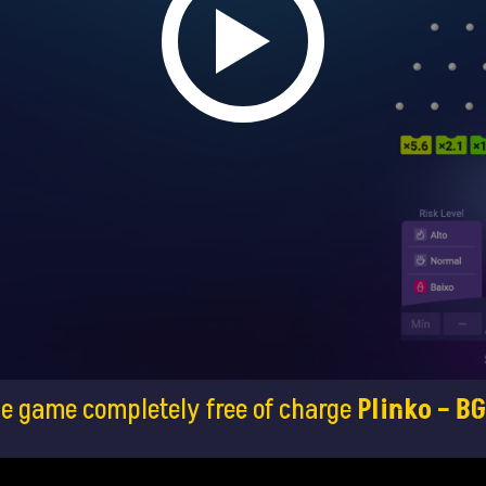
he game completely free of charge
Plinko – B