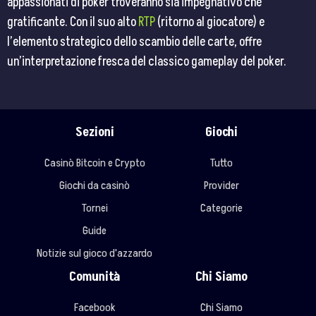
appassionati di poker troveranno sia impegnativo che
gratificante. Con il suo alto
RTP
(ritorno al giocatore) e
l’elemento strategico dello scambio delle carte, offre
un’interpretazione fresca del classico gameplay del poker.
Sezioni
Giochi
Casinò Bitcoin e Crypto
Tutto
Giochi da casinò
Provider
Tornei
Categorie
Guide
Notizie sul gioco d'azzardo
Comunità
Chi Siamo
Facebook
Chi Siamo