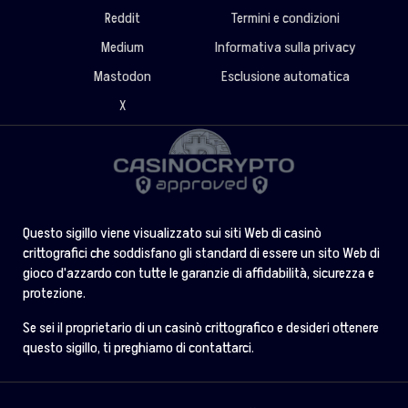
Reddit
Termini e condizioni
Medium
Informativa sulla privacy
Mastodon
Esclusione automatica
X
Questo sigillo viene visualizzato sui siti Web di casinò
crittografici che soddisfano gli standard di essere un sito Web di
gioco d'azzardo con tutte le garanzie di affidabilità, sicurezza e
protezione.
Se sei il proprietario di un casinò crittografico e desideri ottenere
questo sigillo, ti preghiamo di contattarci.