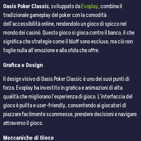
Oasis Poker Classic
, sviluppato da
Evoplay
, combina il
tradizionale gameplay del poker con la comodità
dell’accessibilità online, rendendolo un gioco di spicco nel
mondo dei casinò. Questo gioco si gioca contro il banco, il che
significa che strategie come il bluff sono escluse, ma ciò non
toglie nulla all’emozione e alla sfida che offre.
Grafica e Design
Il design visivo di Oasis Poker Classic è uno dei suoi punti di
forza. Evoplay ha investito in grafica e animazioni di alta
qualità che migliorano l’esperienza di gioco. L’interfaccia del
gioco è pulita e user-friendly, consentendo ai giocatori di
piazzare facilmente scommesse, prendere decisioni e navigare
attraverso il gioco.
Meccaniche di Gioco