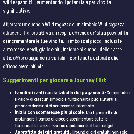
wild espandibili, aumentando il potenziale per vincite
significative.
Atterrare un simbolo Wild ragazzo e un simbolo Wild ragazza
adiacenti tra loro attiva un respin, offrendo un’altra possibilità
di incrementare le tue vincite. I simboli del gioco, inclusi le
auto rosse, verdi, gialle e blu, insieme ai simboli delle carte
alte, offrono pagamenti variabili, con le auto colorate che
offrono premi più alti.
Suggerimenti per giocare a Journey Flirt
Familiarizzati con la tabella dei pagamenti
: Comprendere
il valore di ciascun simbolo e funzionalità può aiutarti a
prendere decisioni di scommessa informate.
Inizia con scommesse più piccole
: Ciò ti permette di
prolungare il tempo di gioco e sperimentare tutte le
funzionalità senza esaurire rapidamente il tuo budget.
Approfitta dei giri gratuiti
: Il round di giri gratuiti non solo