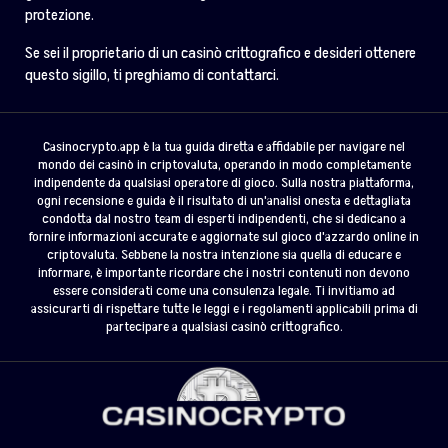
protezione.
Se sei il proprietario di un casinò crittografico e desideri ottenere
questo sigillo, ti preghiamo di contattarci.
Casinocrypto.app è la tua guida diretta e affidabile per navigare nel
mondo dei casinò in criptovaluta, operando in modo completamente
indipendente da qualsiasi operatore di gioco. Sulla nostra piattaforma,
ogni recensione e guida è il risultato di un'analisi onesta e dettagliata
condotta dal nostro team di esperti indipendenti, che si dedicano a
fornire informazioni accurate e aggiornate sul gioco d'azzardo online in
criptovaluta. Sebbene la nostra intenzione sia quella di educare e
informare, è importante ricordare che i nostri contenuti non devono
essere considerati come una consulenza legale. Ti invitiamo ad
assicurarti di rispettare tutte le leggi e i regolamenti applicabili prima di
partecipare a qualsiasi casinò crittografico.