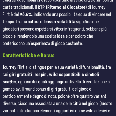
colorati automobili che rappresentano diverse città e simboli di
carte tradizionali. Il
RTP (Ritorno al Giocatore)
di Journey
Flirt è del
96.6%
, indicando una possibilità equa di vincere nel
tempo. La sua natura di
bassa volatilità
significa che i
giocatori possono aspettarsi vittorie frequenti, sebbene più
piccole, rendendolo una scelta ideale per coloro che
preferiscono un’esperienza di gioco costante.
Caratteristiche e Bonus
Journey Flirt si distingue per la sua varietà di funzionalità, tra
cui
giri gratuiti, respin, wild espandibili e simboli
scatter
, ognuno dei quali aggiunge un livello di eccitazione al
gameplay. Il round bonus di giri gratuiti del gioco è
particolarmente degno di nota, poiché offre quattro varianti
diverse, ciascuna associata a una delle città nel gioco. Queste
varianti introducono elementi aggiuntivi come wild adesivi e