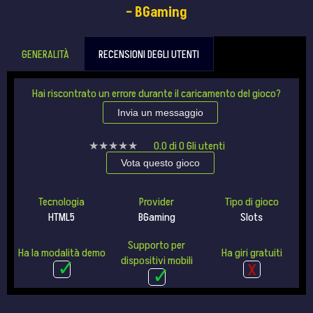
– BGaming
GENERALITÀ
RECENSIONI DEGLI UTENTI
Hai riscontrato un errore durante il caricamento del gioco?
Invia un messaggio
★★★★★
★★★★★
0.0
di
0
Gli utenti
Vota questo gioco
Tecnologia
Provider
Tipo di gioco
HTML5
BGaming
Slots
Supporto per
Ha la modalità demo
Ha giri gratuiti
dispositivi mobili