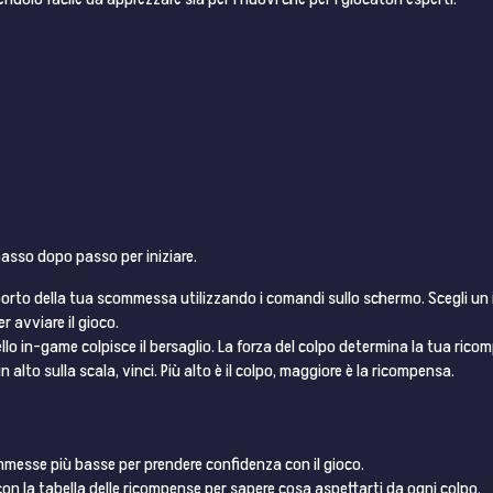
passo dopo passo per iniziare.
orto della tua scommessa utilizzando i comandi sullo schermo. Scegli un 
r avviare il gioco.
lo in-game colpisce il bersaglio. La forza del colpo determina la tua rico
in alto sulla scala, vinci. Più alto è il colpo, maggiore è la ricompensa.
mmesse più basse per prendere confidenza con il gioco.
con la tabella delle ricompense per sapere cosa aspettarti da ogni colpo.