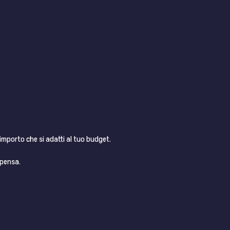
importo che si adatti al tuo budget.
mpensa.