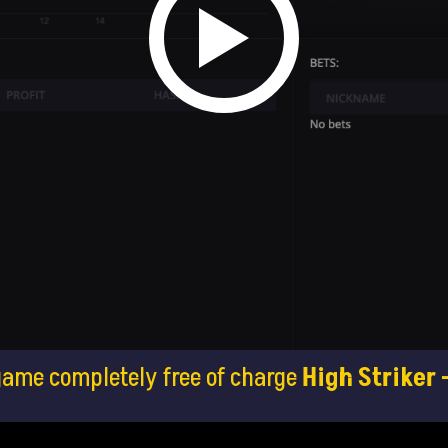
game completely free of charge
High Striker 