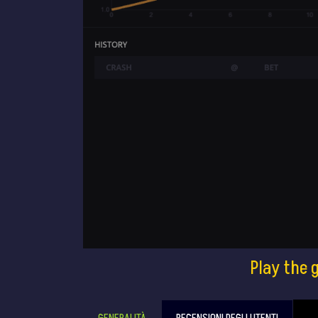
Play the 