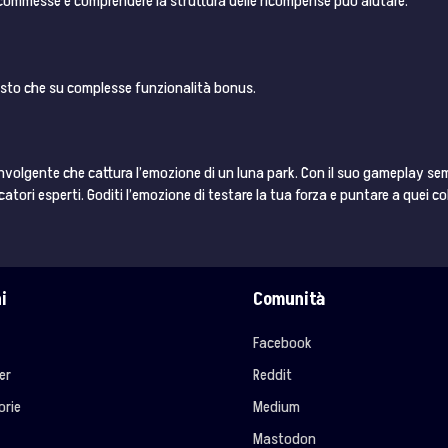
e scommesse e comprendere la struttura delle ricompense può aiutare.
tosto che su complesse funzionalità bonus.
involgente che cattura l’emozione di un luna park. Con il suo gameplay semp
catori esperti. Goditi l’emozione di testare la tua forza e puntare a quei colp
i
Comunità
Facebook
er
Reddit
orie
Medium
Mastodon