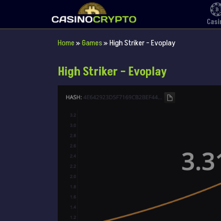
Casi
Home
»
Games
»
High Striker – Evoplay
High Striker – Evoplay