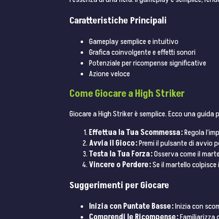
Caratteristiche Principali
Gameplay semplice e intuitivo
Grafica coinvolgente e effetti sonori
Potenziale per ricompense significative
Azione veloce
Come Giocare a High Striker
Giocare a High Striker è semplice. Ecco una guida 
Effettua la Tua Scommessa:
Regola l’imp
Avvia il Gioco:
Premi il pulsante di avvio pe
Testa la Tua Forza:
Osserva come il martel
Vincere o Perdere:
Se il martello colpisce 
Suggerimenti per Giocare
Inizia con Puntate Basse:
Inizia con sco
Comprendi le Ricompense:
Familiarizza 