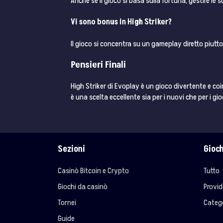
Anche se il gioco si basa sulla fortuna, gestire l
Vi sono bonus in High Striker?
Il gioco si concentra su un gameplay diretto piut
Pensieri Finali
High Striker di Evoplay è un gioco divertente e co
è una scelta eccellente sia per i nuovi che per i gio
Sezioni
Gioch
Casinò Bitcoin e Crypto
Tutto
Giochi da casinò
Provid
Tornei
Categ
Guide