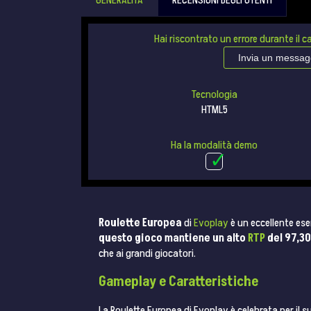
GENERALITÀ
RECENSIONI DEGLI UTENTI
Hai riscontrato un errore durante il 
Invia un messag
Tecnologia
HTML5
Ha la modalità demo
Roulette Europea
di
Evoplay
è un eccellente esem
questo gioco mantiene un alto
RTP
del 97,30
che ai grandi giocatori​​​​.
Gameplay e Caratteristiche
La Roulette Europea di Evoplay è celebrata per il s