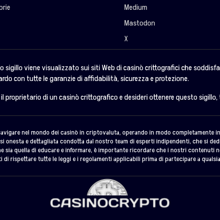
orie
Medium
Mastodon
X
 sigillo viene visualizzato sui siti Web di casinò crittografici che soddisf
rdo con tutte le garanzie di affidabilità, sicurezza e protezione.
 il proprietario di un casinò crittografico e desideri ottenere questo sigillo,
r navigare nel mondo dei casinò in criptovaluta, operando in modo completamente in
lisi onesta e dettagliata condotta dal nostro team di esperti indipendenti, che si d
ne sia quella di educare e informare, è importante ricordare che i nostri contenuti
 di rispettare tutte le leggi e i regolamenti applicabili prima di partecipare a qualsi