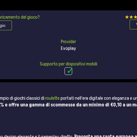
caricamento del gioco?
★★
★★
gio
Provider
Evoplay
Supporto per dispositivi mobili
pio di giochi classici di
roulette
portati nell’era digitale con eleganza e un
% e offre una gamma di scommesse da un minimo di €0,10 a un m
uo design elegante e il gameplay diretto.
Presenta una ruota europea a 