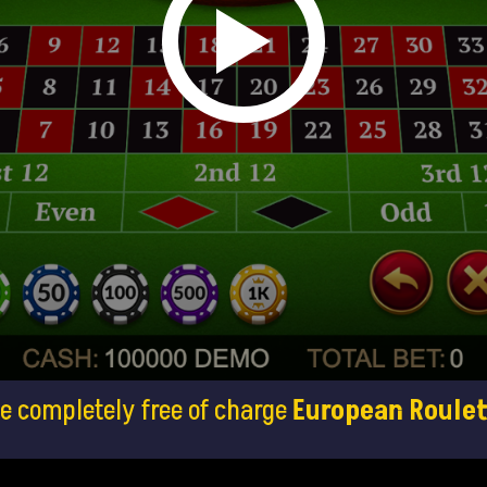
e completely free of charge
European Roulet