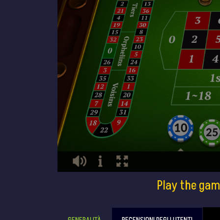
Play the gam