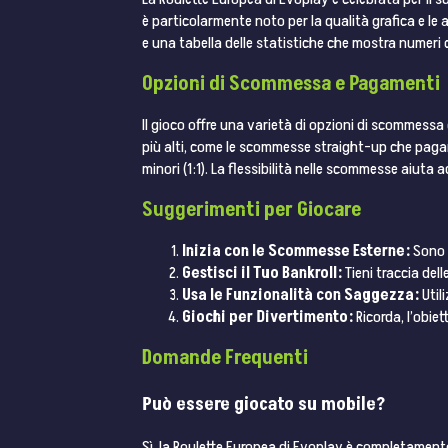
è particolarmente noto per la qualità grafica e le
e una tabella delle statistiche che mostra numeri cald
Opzioni di Scommessa e Pagamenti
Il gioco offre una varietà di opzioni di scommess
più alti, come le scommesse straight-up che pagan
minori (1:1). La flessibilità nelle scommesse aiuta ad
Suggerimenti per Giocare
Inizia con le Scommesse Esterne:
Sono 
Gestisci il Tuo Bankroll:
Tieni traccia dell
Usa le Funzionalità con Saggezza:
Util
Giochi per Divertimento:
Ricorda, l’obiett
Domande Frequenti
Può essere giocato su mobile?
Sì, la Roulette Europea di Evoplay è completamente 