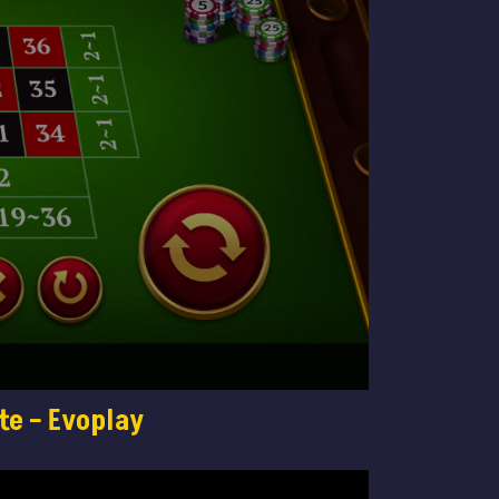
te – Evoplay