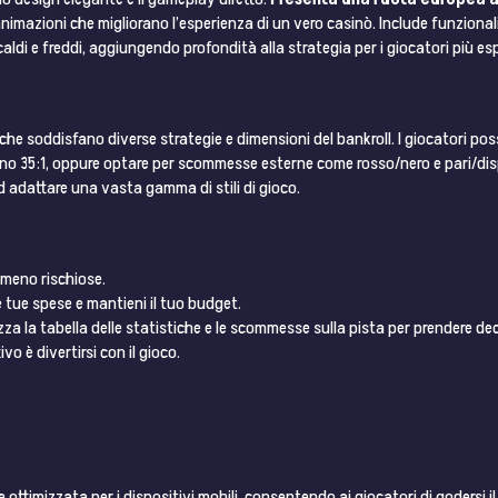
 animazioni che migliorano l’esperienza di un vero casinò. Include funzio
i e freddi, aggiungendo profondità alla strategia per i giocatori più esperti​​
a che soddisfano diverse strategie e dimensioni del bankroll. I giocatori
o 35:1, oppure optare per scommesse esterne come rosso/nero e pari/disp
 adattare una vasta gamma di stili di gioco​​​​.
meno rischiose.
e tue spese e mantieni il tuo budget.
izza la tabella delle statistiche e le scommesse sulla pista per prendere de
ivo è divertirsi con il gioco.
ottimizzata per i dispositivi mobili, consentendo ai giocatori di godersi il