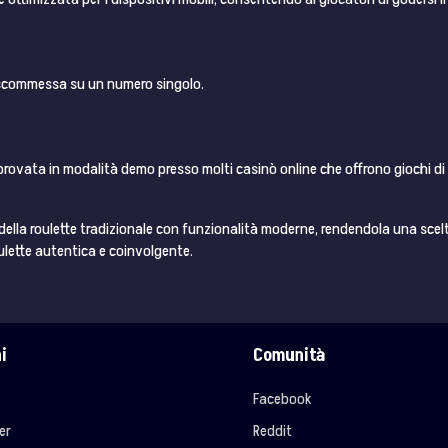
scommessa su un numero singolo​​.
provata in modalità demo presso molti casinò online che offrono giochi di
ella roulette tradizionale con funzionalità moderne, rendendola una scelta
oulette autentica e coinvolgente.
i
Comunità
Facebook
er
Reddit